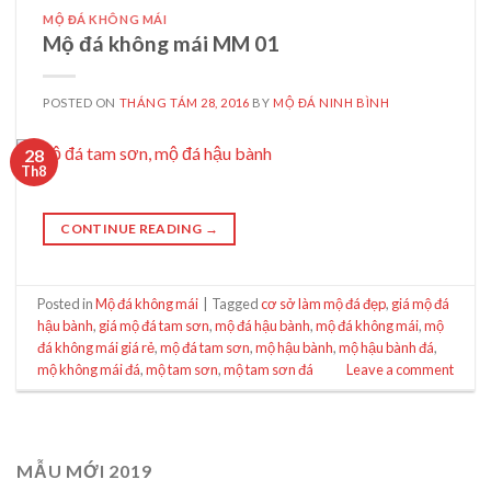
MỘ ĐÁ KHÔNG MÁI
Mộ đá không mái MM 01
POSTED ON
THÁNG TÁM 28, 2016
BY
MỘ ĐÁ NINH BÌNH
28
Th8
CONTINUE READING
→
Posted in
Mộ đá không mái
|
Tagged
cơ sở làm mộ đá đẹp
,
giá mộ đá
hậu bành
,
giá mộ đá tam sơn
,
mộ đá hậu bành
,
mộ đá không mái
,
mộ
đá không mái giá rẻ
,
mộ đá tam sơn
,
mộ hậu bành
,
mộ hậu bành đá
,
mộ không mái đá
,
mộ tam sơn
,
mộ tam sơn đá
Leave a comment
MẪU MỚI 2019