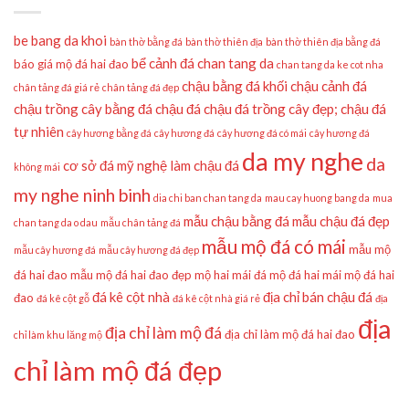
be bang da khoi
bàn thờ bằng đá
bàn thờ thiên địa
bàn thờ thiên địa bằng đá
bể cảnh đá
chan tang da
báo giá mộ đá hai đao
chan tang da ke cot nha
chậu bằng đá khối
chậu cảnh đá
chân tảng đá giá rẻ
chân tảng đá đẹp
chậu trồng cây bằng đá
chậu đá
chậu đá trồng cây đẹp;
chậu đá
tự nhiên
cây hương bằng đá
cây hương đá
cây hương đá có mái
cây hương đá
da my nghe
da
cơ sở đá mỹ nghệ làm chậu đá
không mái
my nghe ninh binh
dia chi ban chan tang da
mau cay huong bang da
mua
mẫu chậu bằng đá
mẫu chậu đá đẹp
chan tang da o dau
mẫu chân tảng đá
mẫu mộ đá có mái
mẫu mộ
mẫu cây hương đá
mẫu cây hương đá đẹp
đá hai đao
mẫu mộ đá hai đao đẹp
mộ hai mái đá
mộ đá hai mái
mộ đá hai
đá kê cột nhà
địa chỉ bán chậu đá
đao
đá kê cột gỗ
đá kê cột nhà giá rẻ
địa
địa
địa chỉ làm mộ đá
địa chỉ làm mộ đá hai đao
chỉ làm khu lăng mộ
chỉ làm mộ đá đẹp