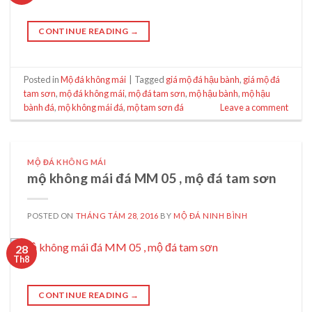
CONTINUE READING
→
Posted in
Mộ đá không mái
|
Tagged
giá mộ đá hậu bành
,
giá mộ đá
tam sơn
,
mộ đá không mái
,
mộ đá tam sơn
,
mộ hậu bành
,
mộ hậu
bành đá
,
mộ không mái đá
,
mộ tam sơn đá
Leave a comment
MỘ ĐÁ KHÔNG MÁI
mộ không mái đá MM 05 , mộ đá tam sơn
POSTED ON
THÁNG TÁM 28, 2016
BY
MỘ ĐÁ NINH BÌNH
28
Th8
CONTINUE READING
→