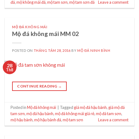
đá
,
mộ không mái đá
,
mộ tam sơn
,
mộ tam sơn đá
Leave a comment
MỘ ĐÁ KHÔNG MÁI
Mộ đá không mái MM 02
POSTED ON
THÁNG TÁM 28, 2016
BY
MỘ ĐÁ NINH BÌNH
28
Th8
CONTINUE READING
→
Posted in
Mộ đá không mái
|
Tagged
giá mộ đá hậu bành
,
giá mộ đá
tam sơn
,
mộ đá hậu bành
,
mộ đá không mái giá rẻ
,
mộ đá tam sơn
,
mộ hậu bành
,
mộ hậu bành đá
,
mộ tam sơn
Leave a comment