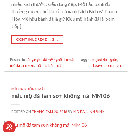
nhiều kích thước, kiểu dáng đẹp. Mộ hậu bành đá
thường được chế tác từ đá xanh Ninh Bình và Thanh
Hóa Mộ hậu bành đá là gì? Kiểu mộ bành đá là [xem
tiếp]
CONTINUE READING
→
Posted in
Làng nghề đá mỹ nghệ
,
Tư vấn
|
Tagged
mộ đá đơn giản
,
mộ đá tam sơn
,
mộ hậu bành đá
Leave a comment
MỘ ĐÁ KHÔNG MÁI
mẫu mộ đá tam sơn không mái MM 06
POSTED ON
THÁNG TÁM 28, 2016
BY
MỘ ĐÁ NINH BÌNH
28
Th8