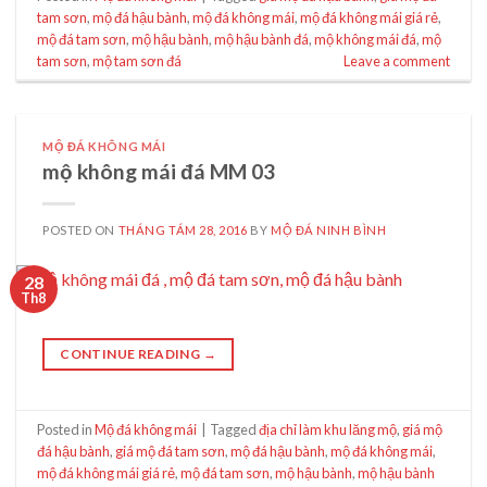
tam sơn
,
mộ đá hậu bành
,
mộ đá không mái
,
mộ đá không mái giá rẻ
,
mộ đá tam sơn
,
mộ hậu bành
,
mộ hậu bành đá
,
mộ không mái đá
,
mộ
tam sơn
,
mộ tam sơn đá
Leave a comment
MỘ ĐÁ KHÔNG MÁI
mộ không mái đá MM 03
POSTED ON
THÁNG TÁM 28, 2016
BY
MỘ ĐÁ NINH BÌNH
28
Th8
CONTINUE READING
→
Posted in
Mộ đá không mái
|
Tagged
địa chỉ làm khu lăng mộ
,
giá mộ
đá hậu bành
,
giá mộ đá tam sơn
,
mộ đá hậu bành
,
mộ đá không mái
,
mộ đá không mái giá rẻ
,
mộ đá tam sơn
,
mộ hậu bành
,
mộ hậu bành