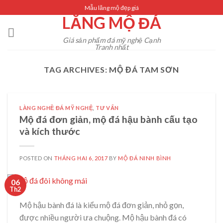
Skip
Mẫu lăng mộ đẹp giá
LĂNG MỘ ĐÁ
to
content
Giá sản phẩm đá mỹ nghệ Cạnh
Tranh nhất
TAG ARCHIVES:
MỘ ĐÁ TAM SƠN
LÀNG NGHỀ ĐÁ MỸ NGHỆ
,
TƯ VẤN
Mộ đá đơn giản, mộ đá hậu bành cấu tạo
và kích thước
POSTED ON
THÁNG HAI 6, 2017
BY
MỘ ĐÁ NINH BÌNH
06
Th2
Mộ hậu bành đá là kiểu mộ đá đơn giản, nhỏ gọn,
được nhiều người ưa chuộng. Mộ hậu bành đá có