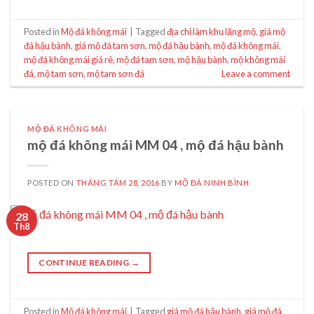
Posted in
Mộ đá không mái
|
Tagged
địa chỉ làm khu lăng mộ
,
giá mộ
đá hậu bành
,
giá mộ đá tam sơn
,
mộ đá hậu bành
,
mộ đá không mái
,
mộ đá không mái giá rẻ
,
mộ đá tam sơn
,
mộ hậu bành
,
mộ không mái
đá
,
mộ tam sơn
,
mộ tam sơn đá
Leave a comment
MỘ ĐÁ KHÔNG MÁI
mộ đá không mái MM 04 , mộ đá hậu bành
POSTED ON
THÁNG TÁM 28, 2016
BY
MỘ ĐÁ NINH BÌNH
28
Th8
CONTINUE READING
→
Posted in
Mộ đá không mái
|
Tagged
giá mộ đá hậu bành
,
giá mộ đá