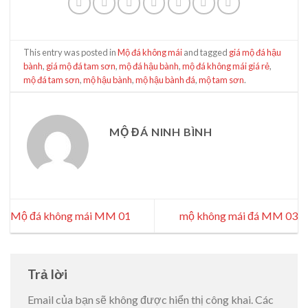
This entry was posted in
Mộ đá không mái
and tagged
giá mộ đá hậu
bành
,
giá mộ đá tam sơn
,
mộ đá hậu bành
,
mộ đá không mái giá rẻ
,
mộ đá tam sơn
,
mộ hậu bành
,
mộ hậu bành đá
,
mộ tam sơn
.
MỘ ĐÁ NINH BÌNH
Mộ đá không mái MM 01
mộ không mái đá MM 03
Trả lời
Email của bạn sẽ không được hiển thị công khai.
Các