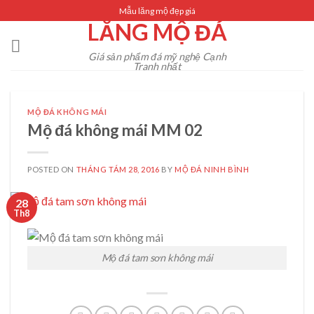
Skip
Mẫu lăng mộ đẹp giá
LĂNG MỘ ĐÁ
to
content
Giá sản phẩm đá mỹ nghệ Cạnh
Tranh nhất
MỘ ĐÁ KHÔNG MÁI
Mộ đá không mái MM 02
POSTED ON
THÁNG TÁM 28, 2016
BY
MỘ ĐÁ NINH BÌNH
28
Th8
Mộ đá tam sơn không mái