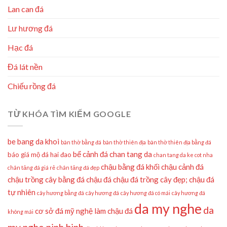
Lan can đá
Lư hương đá
Hạc đá
Đá lát nền
Chiếu rồng đá
TỪ KHÓA TÌM KIẾM GOOGLE
be bang da khoi
bàn thờ bằng đá
bàn thờ thiên địa
bàn thờ thiên địa bằng đá
bể cảnh đá
chan tang da
báo giá mộ đá hai đao
chan tang da ke cot nha
chậu bằng đá khối
chậu cảnh đá
chân tảng đá giá rẻ
chân tảng đá đẹp
chậu trồng cây bằng đá
chậu đá
chậu đá trồng cây đẹp;
chậu đá
tự nhiên
cây hương bằng đá
cây hương đá
cây hương đá có mái
cây hương đá
da my nghe
da
cơ sở đá mỹ nghệ làm chậu đá
không mái