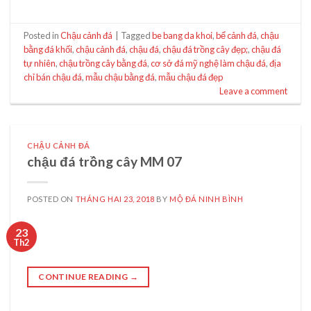
Posted in
Chậu cảnh đá
|
Tagged
be bang da khoi
,
bể cảnh đá
,
chậu
bằng đá khối
,
chậu cảnh đá
,
chậu đá
,
chậu đá trồng cây đẹp;
,
chậu đá
tự nhiên
,
chậu trồng cây bằng đá
,
cơ sở đá mỹ nghệ làm chậu đá
,
địa
chỉ bán chậu đá
,
mẫu chậu bằng đá
,
mẫu chậu đá đẹp
Leave a comment
CHẬU CẢNH ĐÁ
chậu đá trồng cây MM 07
POSTED ON
THÁNG HAI 23, 2018
BY
MỘ ĐÁ NINH BÌNH
23
Th2
CONTINUE READING
→