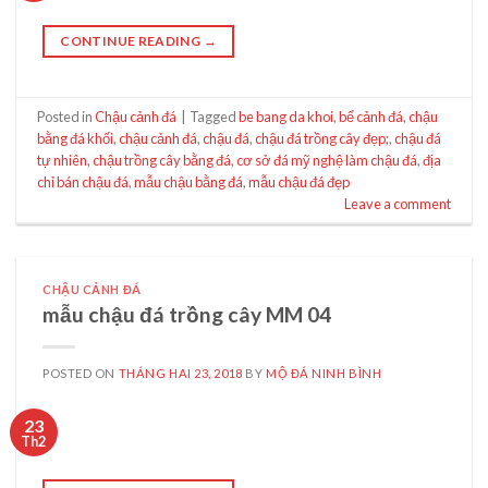
CONTINUE READING
→
Posted in
Chậu cảnh đá
|
Tagged
be bang da khoi
,
bể cảnh đá
,
chậu
bằng đá khối
,
chậu cảnh đá
,
chậu đá
,
chậu đá trồng cây đẹp;
,
chậu đá
tự nhiên
,
chậu trồng cây bằng đá
,
cơ sở đá mỹ nghệ làm chậu đá
,
địa
chỉ bán chậu đá
,
mẫu chậu bằng đá
,
mẫu chậu đá đẹp
Leave a comment
CHẬU CẢNH ĐÁ
mẫu chậu đá trồng cây MM 04
POSTED ON
THÁNG HAI 23, 2018
BY
MỘ ĐÁ NINH BÌNH
23
Th2