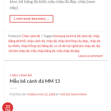
khoi, bể bằng đá khối, mẫu chậu đá đẹp, chậu [xem
tiếp]
CONTINUE READING
→
Posted in
Chậu cảnh đá
|
Tagged
be bang da khoi
,
bể cảnh đá
,
chậu
bằng đá khối
,
chậu cảnh đá
,
chậu đá
,
chậu đá trồng cây đẹp;
,
chậu đá
tự nhiên
,
chậu trồng cây bằng đá
,
cơ sở đá mỹ nghệ làm chậu đá
,
địa
chỉ bán chậu đá
,
mẫu chậu bằng đá
,
mẫu chậu đá đẹp
Leave a comment
CHẬU CẢNH ĐÁ
Mẫu bể cảnh đá MM 13
POSTED ON
THÁNG HAI 23, 2018
BY
MỘ ĐÁ NINH BÌNH
23
Th2