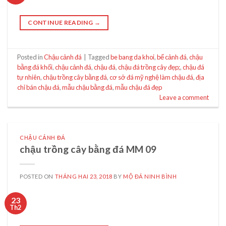
CONTINUE READING
→
Posted in
Chậu cảnh đá
|
Tagged
be bang da khoi
,
bể cảnh đá
,
chậu
bằng đá khối
,
chậu cảnh đá
,
chậu đá
,
chậu đá trồng cây đẹp;
,
chậu đá
tự nhiên
,
chậu trồng cây bằng đá
,
cơ sở đá mỹ nghệ làm chậu đá
,
địa
chỉ bán chậu đá
,
mẫu chậu bằng đá
,
mẫu chậu đá đẹp
Leave a comment
CHẬU CẢNH ĐÁ
chậu trồng cây bằng đá MM 09
POSTED ON
THÁNG HAI 23, 2018
BY
MỘ ĐÁ NINH BÌNH
23
Th2