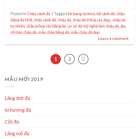
Posted in
Chậu cảnh đá
|
Tagged
be bang da khoi
,
bể cảnh đá
,
chậu
bằng đá khối
,
chậu cảnh đá
,
chậu đá
,
chậu đá trồng cây đẹp;
,
chậu đá
tự nhiên
,
chậu trồng cây bằng đá
,
cơ sở đá mỹ nghệ làm chậu đá
,
địa
chỉ bán chậu đá
,
mẫu chậu bằng đá
,
mẫu chậu đá đẹp
Leave a comment
1
2
MẪU MỚI 2019
Lăng thờ đá
lư hương đá
Cột đá
Lăng mộ đá