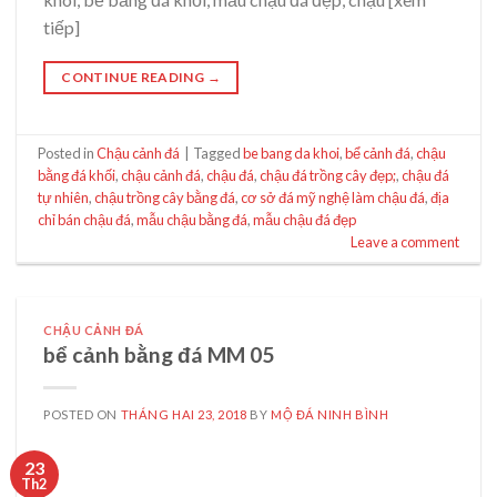
tiếp]
CONTINUE READING
→
Posted in
Chậu cảnh đá
|
Tagged
be bang da khoi
,
bể cảnh đá
,
chậu
bằng đá khối
,
chậu cảnh đá
,
chậu đá
,
chậu đá trồng cây đẹp;
,
chậu đá
tự nhiên
,
chậu trồng cây bằng đá
,
cơ sở đá mỹ nghệ làm chậu đá
,
địa
chỉ bán chậu đá
,
mẫu chậu bằng đá
,
mẫu chậu đá đẹp
Leave a comment
CHẬU CẢNH ĐÁ
bể cảnh bằng đá MM 05
POSTED ON
THÁNG HAI 23, 2018
BY
MỘ ĐÁ NINH BÌNH
23
Th2