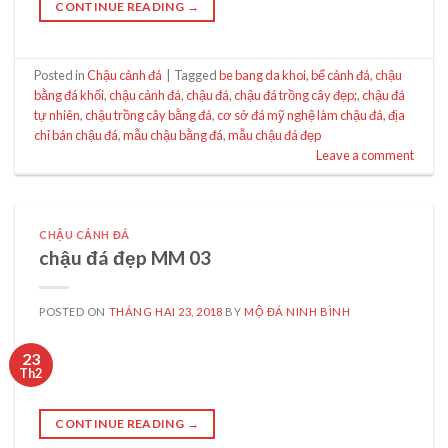
CONTINUE READING
→
Posted in
Chậu cảnh đá
|
Tagged
be bang da khoi
,
bể cảnh đá
,
chậu
bằng đá khối
,
chậu cảnh đá
,
chậu đá
,
chậu đá trồng cây đẹp;
,
chậu đá
tự nhiên
,
chậu trồng cây bằng đá
,
cơ sở đá mỹ nghệ làm chậu đá
,
địa
chỉ bán chậu đá
,
mẫu chậu bằng đá
,
mẫu chậu đá đẹp
Leave a comment
CHẬU CẢNH ĐÁ
chậu đá đẹp MM 03
POSTED ON
THÁNG HAI 23, 2018
BY
MỘ ĐÁ NINH BÌNH
23
Th2
CONTINUE READING
→