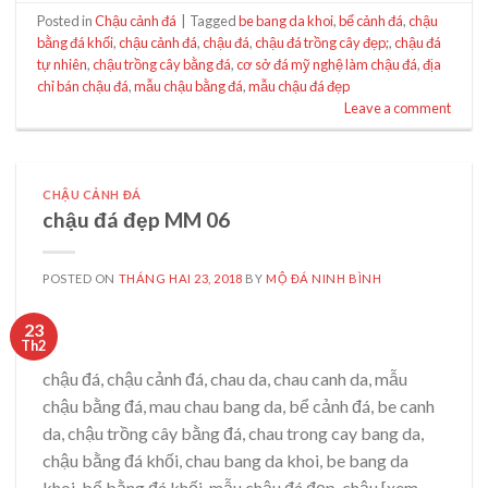
Posted in
Chậu cảnh đá
|
Tagged
be bang da khoi
,
bể cảnh đá
,
chậu
bằng đá khối
,
chậu cảnh đá
,
chậu đá
,
chậu đá trồng cây đẹp;
,
chậu đá
tự nhiên
,
chậu trồng cây bằng đá
,
cơ sở đá mỹ nghệ làm chậu đá
,
địa
chỉ bán chậu đá
,
mẫu chậu bằng đá
,
mẫu chậu đá đẹp
Leave a comment
CHẬU CẢNH ĐÁ
chậu đá đẹp MM 06
POSTED ON
THÁNG HAI 23, 2018
BY
MỘ ĐÁ NINH BÌNH
23
Th2
chậu đá, chậu cảnh đá, chau da, chau canh da, mẫu
chậu bằng đá, mau chau bang da, bể cảnh đá, be canh
da, chậu trồng cây bằng đá, chau trong cay bang da,
chậu bằng đá khối, chau bang da khoi, be bang da
khoi, bể bằng đá khối, mẫu chậu đá đẹp, chậu [xem