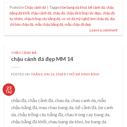
Posted in
Chậu cảnh đá
|
Tagged
be bang da khoi
,
bể cảnh đá
,
chậu
bằng đá khối
,
chậu cảnh đá
,
chậu đá
,
chậu đá trồng cây đẹp;
,
chậu đá
tự nhiên
,
chậu trồng cây bằng đá
,
cơ sở đá mỹ nghệ làm chậu đá
,
địa
chỉ bán chậu đá
,
mẫu chậu bằng đá
,
mẫu chậu đá đẹp
Leave a comment
CHẬU CẢNH ĐÁ
chậu cảnh đá đẹp MM 14
POSTED ON
THÁNG HAI 23, 2018
BY
MỘ ĐÁ NINH BÌNH
23
Th2
chậu đá, chậu cảnh đá, chau da, chau canh da, mẫu
chậu bằng đá, mau chau bang da, bể cảnh đá, be canh
da, chậu trồng cây bằng đá, chau trong cay bang da,
chậu bằng đá khối, chau bang da khoi, be bang da