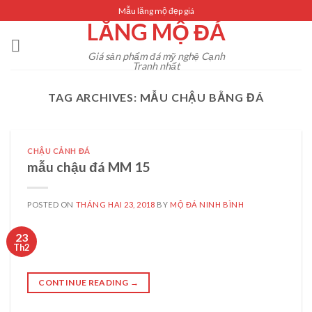
Skip
Mẫu lăng mộ đẹp giá
LĂNG MỘ ĐÁ
to
content
Giá sản phẩm đá mỹ nghệ Cạnh
Tranh nhất
TAG ARCHIVES:
MẪU CHẬU BẰNG ĐÁ
CHẬU CẢNH ĐÁ
mẫu chậu đá MM 15
POSTED ON
THÁNG HAI 23, 2018
BY
MỘ ĐÁ NINH BÌNH
23
Th2
CONTINUE READING
→