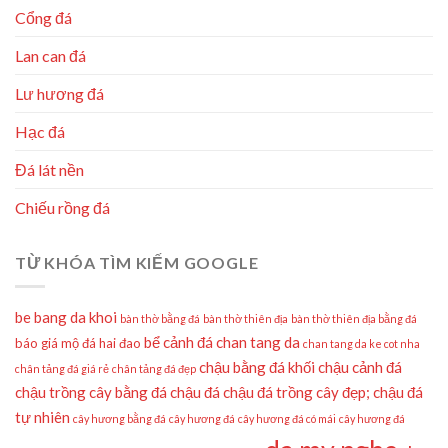
Cổng đá
Lan can đá
Lư hương đá
Hạc đá
Đá lát nền
Chiếu rồng đá
TỪ KHÓA TÌM KIẾM GOOGLE
be bang da khoi
bàn thờ bằng đá
bàn thờ thiên địa
bàn thờ thiên địa bằng đá
bể cảnh đá
chan tang da
báo giá mộ đá hai đao
chan tang da ke cot nha
chậu bằng đá khối
chậu cảnh đá
chân tảng đá giá rẻ
chân tảng đá đẹp
chậu trồng cây bằng đá
chậu đá
chậu đá trồng cây đẹp;
chậu đá
tự nhiên
cây hương bằng đá
cây hương đá
cây hương đá có mái
cây hương đá