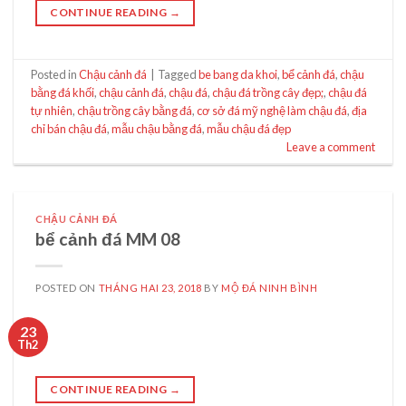
CONTINUE READING
→
Posted in
Chậu cảnh đá
|
Tagged
be bang da khoi
,
bể cảnh đá
,
chậu
bằng đá khối
,
chậu cảnh đá
,
chậu đá
,
chậu đá trồng cây đẹp;
,
chậu đá
tự nhiên
,
chậu trồng cây bằng đá
,
cơ sở đá mỹ nghệ làm chậu đá
,
địa
chỉ bán chậu đá
,
mẫu chậu bằng đá
,
mẫu chậu đá đẹp
Leave a comment
CHẬU CẢNH ĐÁ
bể cảnh đá MM 08
POSTED ON
THÁNG HAI 23, 2018
BY
MỘ ĐÁ NINH BÌNH
23
Th2
CONTINUE READING
→