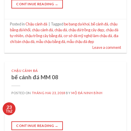
CONTINUE READING
→
Posted in
Chậu cảnh đá
|
Tagged
be bang da khoi
,
bể cảnh đá
,
chậu
bằng đá khối
,
chậu cảnh đá
,
chậu đá
,
chậu đá trồng cây đẹp;
,
chậu đá
tự nhiên
,
chậu trồng cây bằng đá
,
cơ sở đá mỹ nghệ làm chậu đá
,
địa
chỉ bán chậu đá
,
mẫu chậu bằng đá
,
mẫu chậu đá đẹp
Leave a comment
CHẬU CẢNH ĐÁ
bể cảnh đá MM 08
POSTED ON
THÁNG HAI 23, 2018
BY
MỘ ĐÁ NINH BÌNH
23
Th2
CONTINUE READING
→