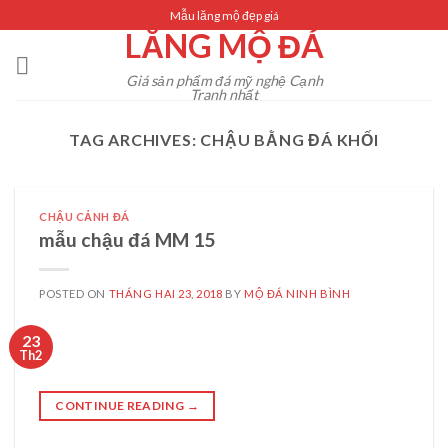
Skip
Mẫu lăng mộ đẹp giá
LĂNG MỘ ĐÁ
to
content
Giá sản phẩm đá mỹ nghệ Cạnh
Tranh nhất
TAG ARCHIVES:
CHẬU BẰNG ĐÁ KHỐI
CHẬU CẢNH ĐÁ
mẫu chậu đá MM 15
POSTED ON
THÁNG HAI 23, 2018
BY
MỘ ĐÁ NINH BÌNH
23
Th2
CONTINUE READING
→