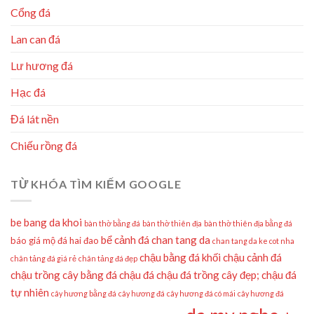
Cổng đá
Lan can đá
Lư hương đá
Hạc đá
Đá lát nền
Chiếu rồng đá
TỪ KHÓA TÌM KIẾM GOOGLE
be bang da khoi
bàn thờ bằng đá
bàn thờ thiên địa
bàn thờ thiên địa bằng đá
bể cảnh đá
chan tang da
báo giá mộ đá hai đao
chan tang da ke cot nha
chậu bằng đá khối
chậu cảnh đá
chân tảng đá giá rẻ
chân tảng đá đẹp
chậu trồng cây bằng đá
chậu đá
chậu đá trồng cây đẹp;
chậu đá
tự nhiên
cây hương bằng đá
cây hương đá
cây hương đá có mái
cây hương đá