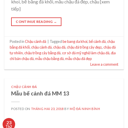
khoi, bể bằng đá khối, mẫu chậu đá đẹp, chậu [xem
tiếp]
CONTINUE READING
→
Posted in
Chậu cảnh đá
|
Tagged
be bang da khoi
,
bể cảnh đá
,
chậu
bằng đá khối
,
chậu cảnh đá
,
chậu đá
,
chậu đá trồng cây đẹp;
,
chậu đá
tự nhiên
,
chậu trồng cây bằng đá
,
cơ sở đá mỹ nghệ làm chậu đá
,
địa
chỉ bán chậu đá
,
mẫu chậu bằng đá
,
mẫu chậu đá đẹp
Leave a comment
CHẬU CẢNH ĐÁ
Mẫu bể cảnh đá MM 13
POSTED ON
THÁNG HAI 23, 2018
BY
MỘ ĐÁ NINH BÌNH
23
Th2