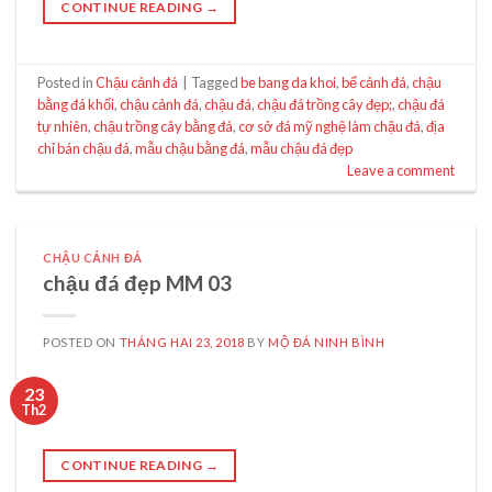
CONTINUE READING
→
Posted in
Chậu cảnh đá
|
Tagged
be bang da khoi
,
bể cảnh đá
,
chậu
bằng đá khối
,
chậu cảnh đá
,
chậu đá
,
chậu đá trồng cây đẹp;
,
chậu đá
tự nhiên
,
chậu trồng cây bằng đá
,
cơ sở đá mỹ nghệ làm chậu đá
,
địa
chỉ bán chậu đá
,
mẫu chậu bằng đá
,
mẫu chậu đá đẹp
Leave a comment
CHẬU CẢNH ĐÁ
chậu đá đẹp MM 03
POSTED ON
THÁNG HAI 23, 2018
BY
MỘ ĐÁ NINH BÌNH
23
Th2
CONTINUE READING
→