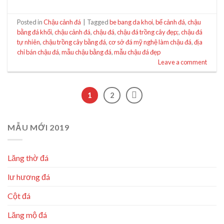
Posted in
Chậu cảnh đá
|
Tagged
be bang da khoi
,
bể cảnh đá
,
chậu
bằng đá khối
,
chậu cảnh đá
,
chậu đá
,
chậu đá trồng cây đẹp;
,
chậu đá
tự nhiên
,
chậu trồng cây bằng đá
,
cơ sở đá mỹ nghệ làm chậu đá
,
địa
chỉ bán chậu đá
,
mẫu chậu bằng đá
,
mẫu chậu đá đẹp
Leave a comment
1
2
MẪU MỚI 2019
Lăng thờ đá
lư hương đá
Cột đá
Lăng mộ đá