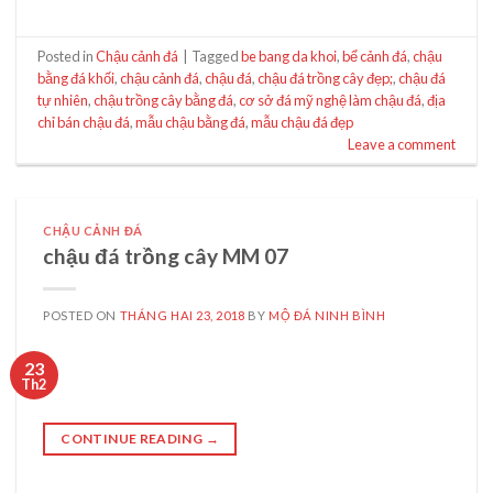
Posted in
Chậu cảnh đá
|
Tagged
be bang da khoi
,
bể cảnh đá
,
chậu
bằng đá khối
,
chậu cảnh đá
,
chậu đá
,
chậu đá trồng cây đẹp;
,
chậu đá
tự nhiên
,
chậu trồng cây bằng đá
,
cơ sở đá mỹ nghệ làm chậu đá
,
địa
chỉ bán chậu đá
,
mẫu chậu bằng đá
,
mẫu chậu đá đẹp
Leave a comment
CHẬU CẢNH ĐÁ
chậu đá trồng cây MM 07
POSTED ON
THÁNG HAI 23, 2018
BY
MỘ ĐÁ NINH BÌNH
23
Th2
CONTINUE READING
→