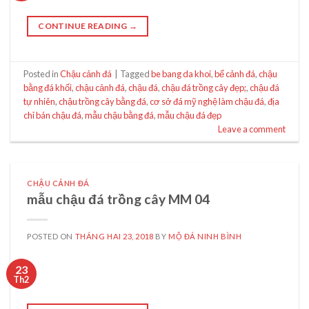
CONTINUE READING
→
Posted in
Chậu cảnh đá
|
Tagged
be bang da khoi
,
bể cảnh đá
,
chậu
bằng đá khối
,
chậu cảnh đá
,
chậu đá
,
chậu đá trồng cây đẹp;
,
chậu đá
tự nhiên
,
chậu trồng cây bằng đá
,
cơ sở đá mỹ nghệ làm chậu đá
,
địa
chỉ bán chậu đá
,
mẫu chậu bằng đá
,
mẫu chậu đá đẹp
Leave a comment
CHẬU CẢNH ĐÁ
mẫu chậu đá trồng cây MM 04
POSTED ON
THÁNG HAI 23, 2018
BY
MỘ ĐÁ NINH BÌNH
23
Th2