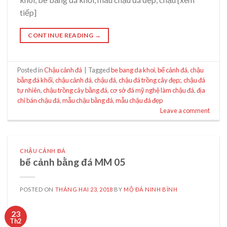
tiếp]
CONTINUE READING
→
Posted in
Chậu cảnh đá
|
Tagged
be bang da khoi
,
bể cảnh đá
,
chậu
bằng đá khối
,
chậu cảnh đá
,
chậu đá
,
chậu đá trồng cây đẹp;
,
chậu đá
tự nhiên
,
chậu trồng cây bằng đá
,
cơ sở đá mỹ nghệ làm chậu đá
,
địa
chỉ bán chậu đá
,
mẫu chậu bằng đá
,
mẫu chậu đá đẹp
Leave a comment
CHẬU CẢNH ĐÁ
bể cảnh bằng đá MM 05
POSTED ON
THÁNG HAI 23, 2018
BY
MỘ ĐÁ NINH BÌNH
23
Th2