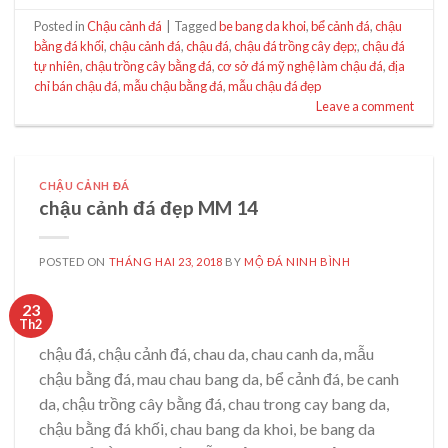
Posted in
Chậu cảnh đá
|
Tagged
be bang da khoi
,
bể cảnh đá
,
chậu
bằng đá khối
,
chậu cảnh đá
,
chậu đá
,
chậu đá trồng cây đẹp;
,
chậu đá
tự nhiên
,
chậu trồng cây bằng đá
,
cơ sở đá mỹ nghệ làm chậu đá
,
địa
chỉ bán chậu đá
,
mẫu chậu bằng đá
,
mẫu chậu đá đẹp
Leave a comment
CHẬU CẢNH ĐÁ
chậu cảnh đá đẹp MM 14
POSTED ON
THÁNG HAI 23, 2018
BY
MỘ ĐÁ NINH BÌNH
23
Th2
chậu đá, chậu cảnh đá, chau da, chau canh da, mẫu
chậu bằng đá, mau chau bang da, bể cảnh đá, be canh
da, chậu trồng cây bằng đá, chau trong cay bang da,
chậu bằng đá khối, chau bang da khoi, be bang da