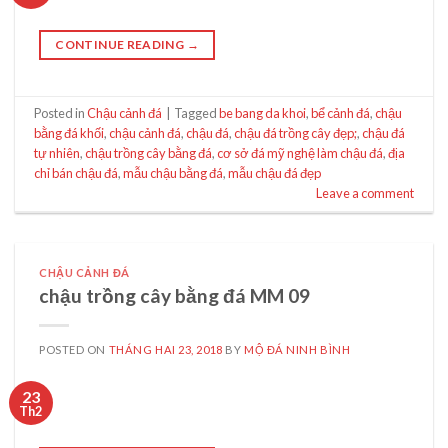
CONTINUE READING
→
Posted in
Chậu cảnh đá
|
Tagged
be bang da khoi
,
bể cảnh đá
,
chậu
bằng đá khối
,
chậu cảnh đá
,
chậu đá
,
chậu đá trồng cây đẹp;
,
chậu đá
tự nhiên
,
chậu trồng cây bằng đá
,
cơ sở đá mỹ nghệ làm chậu đá
,
địa
chỉ bán chậu đá
,
mẫu chậu bằng đá
,
mẫu chậu đá đẹp
Leave a comment
CHẬU CẢNH ĐÁ
chậu trồng cây bằng đá MM 09
POSTED ON
THÁNG HAI 23, 2018
BY
MỘ ĐÁ NINH BÌNH
23
Th2