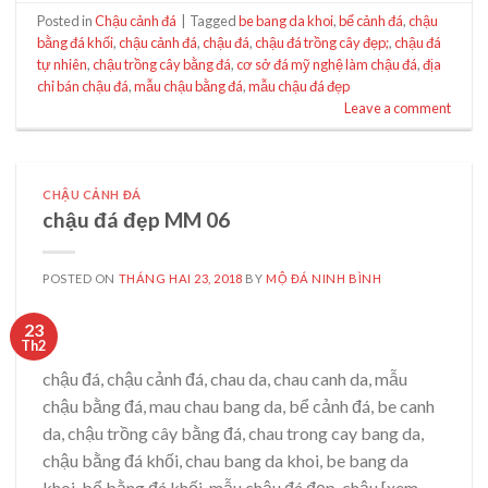
Posted in
Chậu cảnh đá
|
Tagged
be bang da khoi
,
bể cảnh đá
,
chậu
bằng đá khối
,
chậu cảnh đá
,
chậu đá
,
chậu đá trồng cây đẹp;
,
chậu đá
tự nhiên
,
chậu trồng cây bằng đá
,
cơ sở đá mỹ nghệ làm chậu đá
,
địa
chỉ bán chậu đá
,
mẫu chậu bằng đá
,
mẫu chậu đá đẹp
Leave a comment
CHẬU CẢNH ĐÁ
chậu đá đẹp MM 06
POSTED ON
THÁNG HAI 23, 2018
BY
MỘ ĐÁ NINH BÌNH
23
Th2
chậu đá, chậu cảnh đá, chau da, chau canh da, mẫu
chậu bằng đá, mau chau bang da, bể cảnh đá, be canh
da, chậu trồng cây bằng đá, chau trong cay bang da,
chậu bằng đá khối, chau bang da khoi, be bang da
khoi, bể bằng đá khối, mẫu chậu đá đẹp, chậu [xem