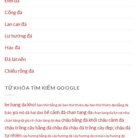
Đèn đá
Cổng đá
Lan can đá
Lư hương đá
Hạc đá
Đá lát nền
Chiếu rồng đá
TỪ KHÓA TÌM KIẾM GOOGLE
be bang da khoi
bàn thờ bằng đá
bàn thờ thiên địa
bàn thờ thiên địa bằng đá
bể cảnh đá
chan tang da
báo giá mộ đá hai đao
chan tang da ke cot nha
chậu bằng đá khối
chậu cảnh đá
chân tảng đá giá rẻ
chân tảng đá đẹp
chậu trồng cây bằng đá
chậu đá
chậu đá trồng cây đẹp;
chậu đá
tự nhiên
cây hương bằng đá
cây hương đá
cây hương đá có mái
cây hương đá