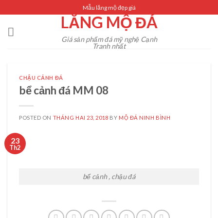
Skip
Mẫu lăng mộ đẹp giá
LĂNG MỘ ĐÁ
to
content
Giá sản phẩm đá mỹ nghệ Cạnh
Tranh nhất
CHẬU CẢNH ĐÁ
bể cảnh đá MM 08
POSTED ON
THÁNG HAI 23, 2018
BY
MỘ ĐÁ NINH BÌNH
23
Th2
bể cảnh , chậu đá