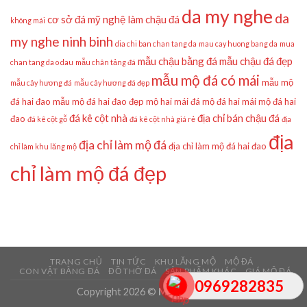
da my nghe
da
cơ sở đá mỹ nghệ làm chậu đá
không mái
my nghe ninh binh
dia chi ban chan tang da
mau cay huong bang da
mua
mẫu chậu bằng đá
mẫu chậu đá đẹp
chan tang da o dau
mẫu chân tảng đá
mẫu mộ đá có mái
mẫu mộ
mẫu cây hương đá
mẫu cây hương đá đẹp
đá hai đao
mẫu mộ đá hai đao đẹp
mộ hai mái đá
mộ đá hai mái
mộ đá hai
đá kê cột nhà
địa chỉ bán chậu đá
đao
đá kê cột gỗ
đá kê cột nhà giá rẻ
địa
địa
địa chỉ làm mộ đá
địa chỉ làm mộ đá hai đao
chỉ làm khu lăng mộ
chỉ làm mộ đá đẹp
TRANG CHỦ
TIN TỨC
KHU LĂNG MỘ
MỘ ĐÁ
CON VẬT BẰNG ĐÁ
ĐỒ THỜ ĐÁ
SẢN PHẨM KHÁC
GIÁ MỘ ĐÁ
0969282835
Copyright 2026 ©
Mẫu Mộ Đá Đẹp