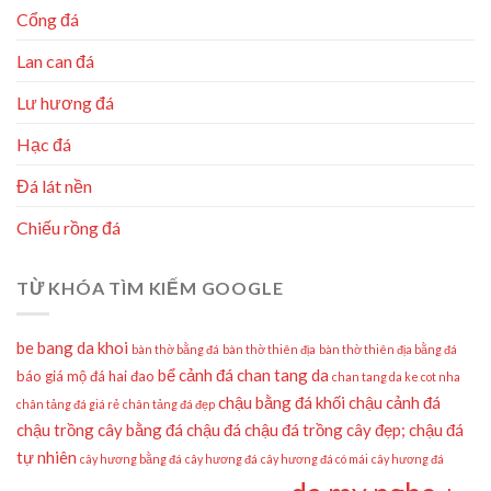
Cổng đá
Lan can đá
Lư hương đá
Hạc đá
Đá lát nền
Chiếu rồng đá
TỪ KHÓA TÌM KIẾM GOOGLE
be bang da khoi
bàn thờ bằng đá
bàn thờ thiên địa
bàn thờ thiên địa bằng đá
bể cảnh đá
chan tang da
báo giá mộ đá hai đao
chan tang da ke cot nha
chậu bằng đá khối
chậu cảnh đá
chân tảng đá giá rẻ
chân tảng đá đẹp
chậu trồng cây bằng đá
chậu đá
chậu đá trồng cây đẹp;
chậu đá
tự nhiên
cây hương bằng đá
cây hương đá
cây hương đá có mái
cây hương đá