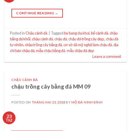
CONTINUE READING
→
Posted in
Chậu cảnh đá
|
Tagged
be bang da khoi
,
bể cảnh đá
,
chậu
bằng đá khối
,
chậu cảnh đá
,
chậu đá
,
chậu đá trồng cây đẹp;
,
chậu đá
tự nhiên
,
chậu trồng cây bằng đá
,
cơ sở đá mỹ nghệ làm chậu đá
,
địa
chỉ bán chậu đá
,
mẫu chậu bằng đá
,
mẫu chậu đá đẹp
Leave a comment
CHẬU CẢNH ĐÁ
chậu trồng cây bằng đá MM 09
POSTED ON
THÁNG HAI 23, 2018
BY
MỘ ĐÁ NINH BÌNH
23
Th2