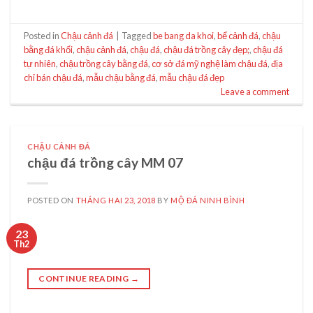
Posted in
Chậu cảnh đá
|
Tagged
be bang da khoi
,
bể cảnh đá
,
chậu
bằng đá khối
,
chậu cảnh đá
,
chậu đá
,
chậu đá trồng cây đẹp;
,
chậu đá
tự nhiên
,
chậu trồng cây bằng đá
,
cơ sở đá mỹ nghệ làm chậu đá
,
địa
chỉ bán chậu đá
,
mẫu chậu bằng đá
,
mẫu chậu đá đẹp
Leave a comment
CHẬU CẢNH ĐÁ
chậu đá trồng cây MM 07
POSTED ON
THÁNG HAI 23, 2018
BY
MỘ ĐÁ NINH BÌNH
23
Th2
CONTINUE READING
→