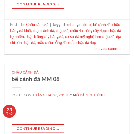
CONTINUE READING
→
Posted in
Chậu cảnh đá
|
Tagged
be bang da khoi
,
bể cảnh đá
,
chậu
bằng đá khối
,
chậu cảnh đá
,
chậu đá
,
chậu đá trồng cây đẹp;
,
chậu đá
tự nhiên
,
chậu trồng cây bằng đá
,
cơ sở đá mỹ nghệ làm chậu đá
,
địa
chỉ bán chậu đá
,
mẫu chậu bằng đá
,
mẫu chậu đá đẹp
Leave a comment
CHẬU CẢNH ĐÁ
bể cảnh đá MM 08
POSTED ON
THÁNG HAI 23, 2018
BY
MỘ ĐÁ NINH BÌNH
23
Th2
CONTINUE READING
→