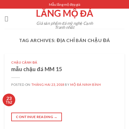
Skip
Mẫu lăng mộ đẹp giá
LĂNG MỘ ĐÁ
to
content
Giá sản phẩm đá mỹ nghệ Cạnh
Tranh nhất
TAG ARCHIVES:
ĐỊA CHỈ BÁN CHẬU ĐÁ
CHẬU CẢNH ĐÁ
mẫu chậu đá MM 15
POSTED ON
THÁNG HAI 23, 2018
BY
MỘ ĐÁ NINH BÌNH
23
Th2
CONTINUE READING
→