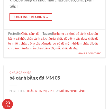
tiếp]
CONTINUE READING
→
Posted in
Chậu cảnh đá
|
Tagged
be bang da khoi
,
bể cảnh đá
,
chậu
bằng đá khối
,
chậu cảnh đá
,
chậu đá
,
chậu đá trồng cây đẹp;
,
chậu đá
tự nhiên
,
chậu trồng cây bằng đá
,
cơ sở đá mỹ nghệ làm chậu đá
,
địa
chỉ bán chậu đá
,
mẫu chậu bằng đá
,
mẫu chậu đá đẹp
Leave a comment
CHẬU CẢNH ĐÁ
bể cảnh bằng đá MM 05
POSTED ON
THÁNG HAI 23, 2018
BY
MỘ ĐÁ NINH BÌNH
23
Th2