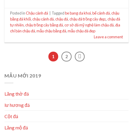
Posted in
Chậu cảnh đá
|
Tagged
be bang da khoi
,
bể cảnh đá
,
chậu
bằng đá khối
,
chậu cảnh đá
,
chậu đá
,
chậu đá trồng cây đẹp;
,
chậu đá
tự nhiên
,
chậu trồng cây bằng đá
,
cơ sở đá mỹ nghệ làm chậu đá
,
địa
chỉ bán chậu đá
,
mẫu chậu bằng đá
,
mẫu chậu đá đẹp
Leave a comment
1
2
MẪU MỚI 2019
Lăng thờ đá
lư hương đá
Cột đá
Lăng mộ đá