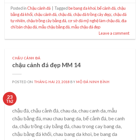
Posted in
Chậu cảnh đá
|
Tagged
be bang da khoi
,
bể cảnh đá
,
chậu
bằng đá khối
,
chậu cảnh đá
,
chậu đá
,
chậu đá trồng cây đẹp;
,
chậu đá
tự nhiên
,
chậu trồng cây bằng đá
,
cơ sở đá mỹ nghệ làm chậu đá
,
địa
chỉ bán chậu đá
,
mẫu chậu bằng đá
,
mẫu chậu đá đẹp
Leave a comment
CHẬU CẢNH ĐÁ
chậu cảnh đá đẹp MM 14
POSTED ON
THÁNG HAI 23, 2018
BY
MỘ ĐÁ NINH BÌNH
23
Th2
chậu đá, chậu cảnh đá, chau da, chau canh da, mẫu
chậu bằng đá, mau chau bang da, bể cảnh đá, be canh
da, chậu trồng cây bằng đá, chau trong cay bang da,
chậu bằng đá khối, chau bang da khoi, be bang da