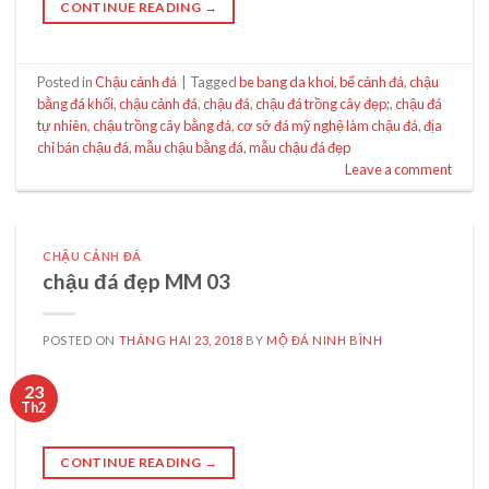
CONTINUE READING
→
Posted in
Chậu cảnh đá
|
Tagged
be bang da khoi
,
bể cảnh đá
,
chậu
bằng đá khối
,
chậu cảnh đá
,
chậu đá
,
chậu đá trồng cây đẹp;
,
chậu đá
tự nhiên
,
chậu trồng cây bằng đá
,
cơ sở đá mỹ nghệ làm chậu đá
,
địa
chỉ bán chậu đá
,
mẫu chậu bằng đá
,
mẫu chậu đá đẹp
Leave a comment
CHẬU CẢNH ĐÁ
chậu đá đẹp MM 03
POSTED ON
THÁNG HAI 23, 2018
BY
MỘ ĐÁ NINH BÌNH
23
Th2
CONTINUE READING
→