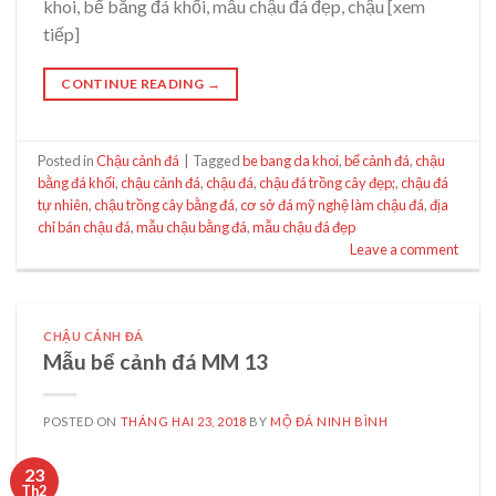
khoi, bể bằng đá khối, mẫu chậu đá đẹp, chậu [xem
tiếp]
CONTINUE READING
→
Posted in
Chậu cảnh đá
|
Tagged
be bang da khoi
,
bể cảnh đá
,
chậu
bằng đá khối
,
chậu cảnh đá
,
chậu đá
,
chậu đá trồng cây đẹp;
,
chậu đá
tự nhiên
,
chậu trồng cây bằng đá
,
cơ sở đá mỹ nghệ làm chậu đá
,
địa
chỉ bán chậu đá
,
mẫu chậu bằng đá
,
mẫu chậu đá đẹp
Leave a comment
CHẬU CẢNH ĐÁ
Mẫu bể cảnh đá MM 13
POSTED ON
THÁNG HAI 23, 2018
BY
MỘ ĐÁ NINH BÌNH
23
Th2