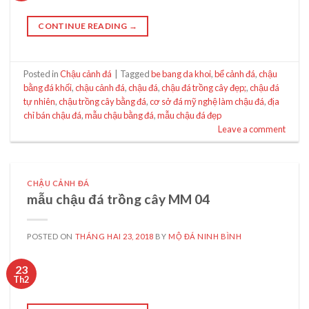
CONTINUE READING
→
Posted in
Chậu cảnh đá
|
Tagged
be bang da khoi
,
bể cảnh đá
,
chậu
bằng đá khối
,
chậu cảnh đá
,
chậu đá
,
chậu đá trồng cây đẹp;
,
chậu đá
tự nhiên
,
chậu trồng cây bằng đá
,
cơ sở đá mỹ nghệ làm chậu đá
,
địa
chỉ bán chậu đá
,
mẫu chậu bằng đá
,
mẫu chậu đá đẹp
Leave a comment
CHẬU CẢNH ĐÁ
mẫu chậu đá trồng cây MM 04
POSTED ON
THÁNG HAI 23, 2018
BY
MỘ ĐÁ NINH BÌNH
23
Th2