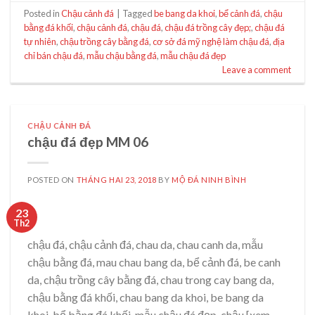
Posted in
Chậu cảnh đá
|
Tagged
be bang da khoi
,
bể cảnh đá
,
chậu
bằng đá khối
,
chậu cảnh đá
,
chậu đá
,
chậu đá trồng cây đẹp;
,
chậu đá
tự nhiên
,
chậu trồng cây bằng đá
,
cơ sở đá mỹ nghệ làm chậu đá
,
địa
chỉ bán chậu đá
,
mẫu chậu bằng đá
,
mẫu chậu đá đẹp
Leave a comment
CHẬU CẢNH ĐÁ
chậu đá đẹp MM 06
POSTED ON
THÁNG HAI 23, 2018
BY
MỘ ĐÁ NINH BÌNH
23
Th2
chậu đá, chậu cảnh đá, chau da, chau canh da, mẫu
chậu bằng đá, mau chau bang da, bể cảnh đá, be canh
da, chậu trồng cây bằng đá, chau trong cay bang da,
chậu bằng đá khối, chau bang da khoi, be bang da
khoi, bể bằng đá khối, mẫu chậu đá đẹp, chậu [xem