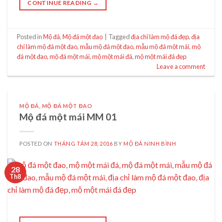
CONTINUE READING
→
Posted in
Mộ đá
,
Mộ đá một đao
|
Tagged
địa chỉ làm mộ đá đẹp
,
địa
chỉ làm mộ đá một đao
,
mẫu mộ đá một đao
,
mẫu mộ đá một mái
,
mộ
đá một đao
,
mộ đá một mái
,
mộ một mái đá
,
mộ một mái đá đẹp
Leave a comment
MỘ ĐÁ
,
MỘ ĐÁ MỘT ĐAO
Mộ đá một mái MM 01
POSTED ON
THÁNG TÁM 28, 2016
BY
MỘ ĐÁ NINH BÌNH
28
Th8