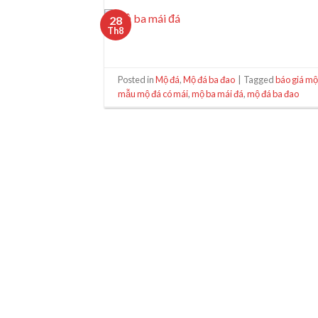
28
Th8
Posted in
Mộ đá
,
Mộ đá ba đao
|
Tagged
báo giá mộ
mẫu mộ đá có mái
,
mộ ba mái đá
,
mộ đá ba đao