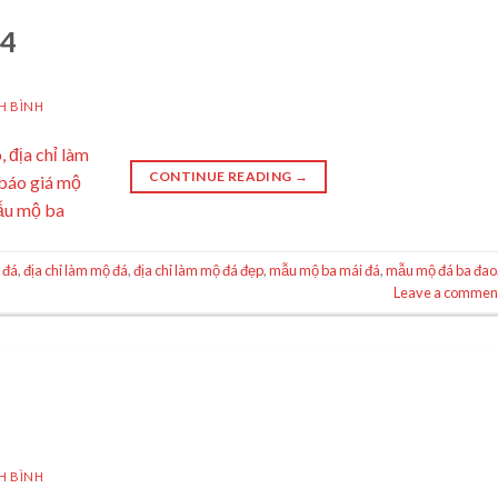
04
H BÌNH
CONTINUE READING
→
 đá
,
địa chỉ làm mộ đá
,
địa chỉ làm mộ đá đẹp
,
mẫu mộ ba mái đá
,
mẫu mộ đá ba đao
Leave a commen
H BÌNH