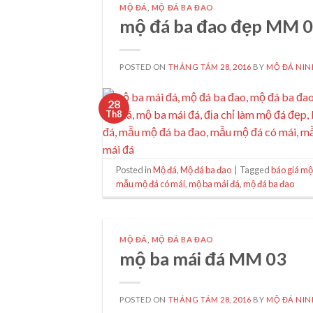
MỘ ĐÁ
,
MỘ ĐÁ BA ĐAO
mộ đá ba đao đẹp MM 
POSTED ON
THÁNG TÁM 28, 2016
BY
MỘ ĐÁ NIN
28
Th8
Posted in
Mộ đá
,
Mộ đá ba đao
|
Tagged
báo giá mộ
mẫu mộ đá có mái
,
mộ ba mái đá
,
mộ đá ba đao
MỘ ĐÁ
,
MỘ ĐÁ BA ĐAO
mộ ba mái đá MM 03
POSTED ON
THÁNG TÁM 28, 2016
BY
MỘ ĐÁ NIN