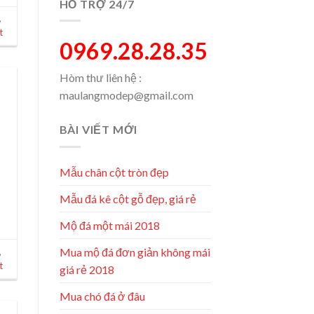
HỖ TRỢ 24/7
,
t
0969.28.28.35
Hòm thư liên hệ :
maulangmodep@gmail.com
BÀI VIẾT MỚI
Mẫu chân cột tròn đẹp
Mẫu đá kê cột gỗ đẹp, giá rẻ
Mộ đá một mái 2018
Mua mộ đá đơn giản không mái
,
t
giá rẻ 2018
Mua chó đá ở đâu