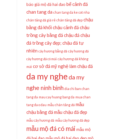
bể cảnh đá
báo giá mộ đá hai đao
chan tang da
chan tang da ke cot nha
chậu
chân tảng đá giá rẻ
chân tảng đá đẹp
bằng đá khối
chậu cảnh đá
chậu
trồng cây bằng đá
chậu đá
chậu
đá trồng cây đẹp;
chậu đá tự
nhiên
cây hương bằng đá
cây hương đá
cây hương đá có mái
cây hương đá không
cơ sở đá mỹ nghệ làm chậu đá
mái
da my nghe
da my
nghe ninh binh
dia chi ban chan
tang da
mau cay huong bang da
mua chan
mẫu
tang da o dau
mẫu chân tảng đá
chậu bằng đá
mẫu chậu đá đẹp
mẫu cây hương đá
mẫu cây hương đá đẹp
mẫu mộ đá có mái
mẫu mộ
đá hai đao
mẫu mộ đá hai đao đẹp
mộ