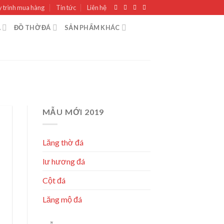
 trình mua hàng
Tin tức
Liên hệ
Á
ĐỒ THỜ ĐÁ
SẢN PHẨM KHÁC
MẪU MỚI 2019
Lăng thờ đá
lư hương đá
Cột đá
Lăng mộ đá