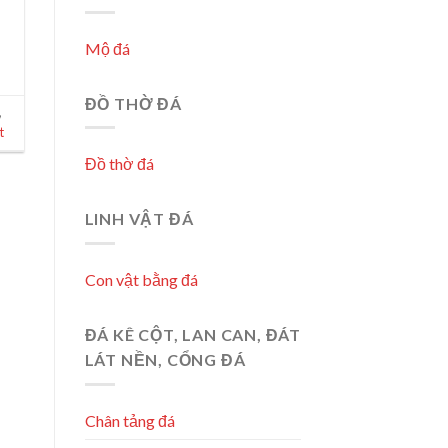
Mộ đá
ĐỒ THỜ ĐÁ
,
t
Đồ thờ đá
LINH VẬT ĐÁ
Con vật bằng đá
ĐÁ KÊ CỘT, LAN CAN, ĐÁT
LÁT NỀN, CỔNG ĐÁ
Chân tảng đá