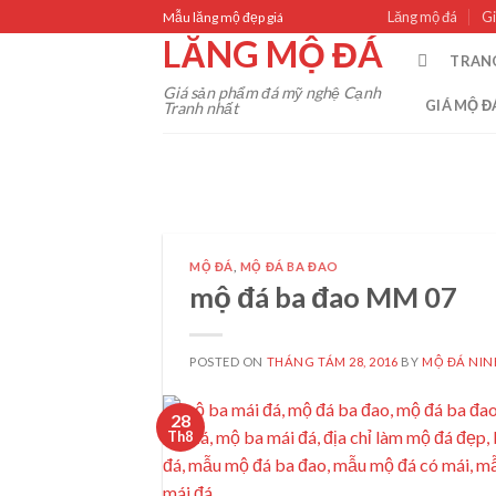
Skip
Lăng mộ đá
Gi
Mẫu lăng mộ đẹp giá
to
LĂNG MỘ ĐÁ
TRAN
content
Giá sản phẩm đá mỹ nghệ Cạnh
GIÁ MỘ Đ
Tranh nhất
MỘ ĐÁ
,
MỘ ĐÁ BA ĐAO
mộ đá ba đao MM 07
POSTED ON
THÁNG TÁM 28, 2016
BY
MỘ ĐÁ NIN
28
Th8