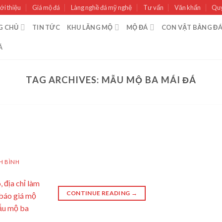
ới thiệu
Giá mộ đá
Làng nghề đá mỹ nghệ
Tư vấn
Văn khấn
Quy
G CHỦ
TIN TỨC
KHU LĂNG MỘ
MỘ ĐÁ
CON VẬT BẰNG Đ
Á
TAG ARCHIVES:
MẪU MỘ BA MÁI ĐÁ
H BÌNH
CONTINUE READING
→