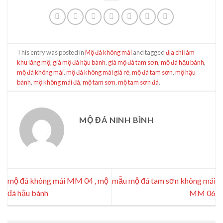
This entry was posted in
Mộ đá không mái
and tagged
địa chỉ làm
khu lăng mộ
,
giá mộ đá hậu bành
,
giá mộ đá tam sơn
,
mộ đá hậu bành
,
mộ đá không mái
,
mộ đá không mái giá rẻ
,
mộ đá tam sơn
,
mộ hậu
bành
,
mộ không mái đá
,
mộ tam sơn
,
mộ tam sơn đá
.
MỘ ĐÁ NINH BÌNH
mộ đá không mái MM 04 , mộ
mẫu mộ đá tam sơn không mái
đá hậu bành
MM 06