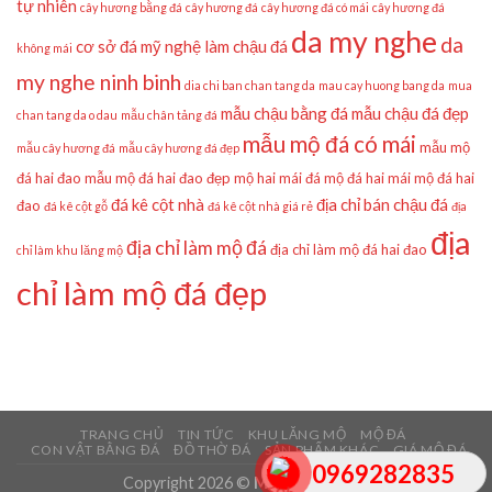
tự nhiên
cây hương bằng đá
cây hương đá
cây hương đá có mái
cây hương đá
da my nghe
da
cơ sở đá mỹ nghệ làm chậu đá
không mái
my nghe ninh binh
dia chi ban chan tang da
mau cay huong bang da
mua
mẫu chậu bằng đá
mẫu chậu đá đẹp
chan tang da o dau
mẫu chân tảng đá
mẫu mộ đá có mái
mẫu mộ
mẫu cây hương đá
mẫu cây hương đá đẹp
đá hai đao
mẫu mộ đá hai đao đẹp
mộ hai mái đá
mộ đá hai mái
mộ đá hai
đá kê cột nhà
địa chỉ bán chậu đá
đao
đá kê cột gỗ
đá kê cột nhà giá rẻ
địa
địa
địa chỉ làm mộ đá
địa chỉ làm mộ đá hai đao
chỉ làm khu lăng mộ
chỉ làm mộ đá đẹp
TRANG CHỦ
TIN TỨC
KHU LĂNG MỘ
MỘ ĐÁ
CON VẬT BẰNG ĐÁ
ĐỒ THỜ ĐÁ
SẢN PHẨM KHÁC
GIÁ MỘ ĐÁ
0969282835
Copyright 2026 ©
Mẫu Mộ Đá Đẹp