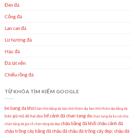
Đèn đá
Cổng đá
Lan can đá
Lư hương đá
Hạc đá
Đá lát nền
Chiếu rồng đá
TỪ KHÓA TÌM KIẾM GOOGLE
be bang da khoi
bàn thờ bằng đá
bàn thờ thiên địa
bàn thờ thiên địa bằng đá
bể cảnh đá
chan tang da
báo giá mộ đá hai đao
chan tang da ke cot nha
chậu bằng đá khối
chậu cảnh đá
chân tảng đá giá rẻ
chân tảng đá đẹp
chậu trồng cây bằng đá
chậu đá
chậu đá trồng cây đẹp;
chậu đá