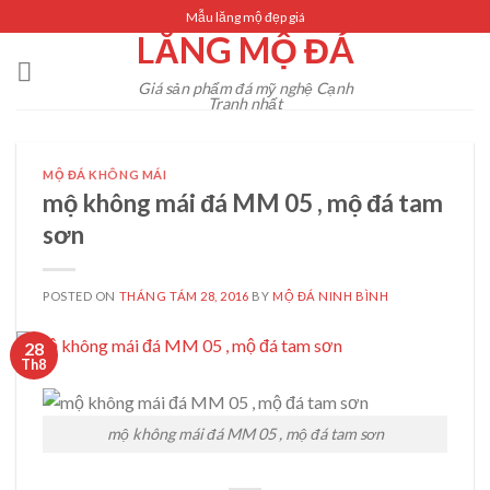
Skip
Mẫu lăng mộ đẹp giá
LĂNG MỘ ĐÁ
to
content
Giá sản phẩm đá mỹ nghệ Cạnh
Tranh nhất
MỘ ĐÁ KHÔNG MÁI
mộ không mái đá MM 05 , mộ đá tam
sơn
POSTED ON
THÁNG TÁM 28, 2016
BY
MỘ ĐÁ NINH BÌNH
28
Th8
mộ không mái đá MM 05 , mộ đá tam sơn