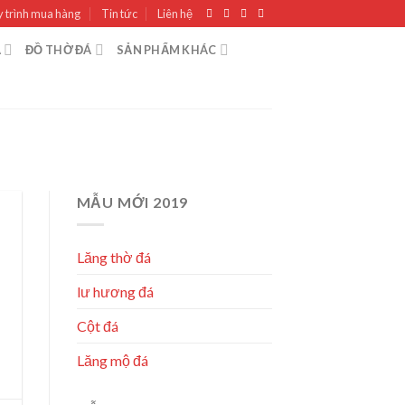
 trình mua hàng
Tin tức
Liên hệ
Á
ĐỒ THỜ ĐÁ
SẢN PHẨM KHÁC
MẪU MỚI 2019
Lăng thờ đá
lư hương đá
Cột đá
Lăng mộ đá