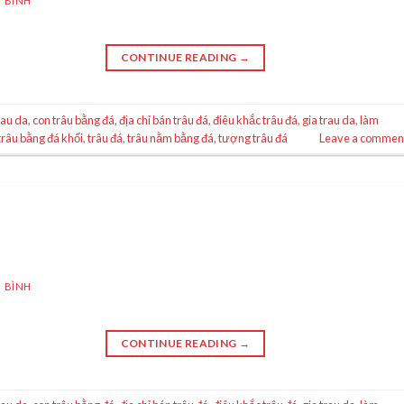
 BÌNH
CONTINUE READING
→
rau da
,
con trâu bằng đá
,
địa chỉ bán trâu đá
,
điêu khắc trâu đá
,
gia trau da
,
làm
trâu bằng đá khối
,
trâu đá
,
trâu nằm bằng đá
,
tượng trâu đá
Leave a commen
 BÌNH
CONTINUE READING
→