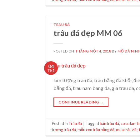
TRÂU ĐÁ
trâu đá đẹp MM 06
POSTED ON
THÁNG MỘT 4, 2018
BY
MỘ ĐÁ NINH
04
Th1
làm tượng trâu đá, trâu bằng đá khối, điê
bằng đá, trau nam bang da, gia trau da, c
CONTINUE READING
→
Posted in
Trâu đá
|
Tagged
bán trâu đá
,
co so lam t
tượng trâu đá
,
mẫu con trâu bằng đá
,
mua trâu đá;
,