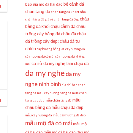
bể cảnh đá
báo giá mộ đá hai đao
t
chan tang da
chan tang da ke cot nha
chậu
chân tảng đá giá rẻ
chân tảng đá đẹp
bằng đá khối
chậu cảnh đá
chậu
trồng cây bằng đá
chậu đá
chậu
đá trồng cây đẹp;
chậu đá tự
nhiên
cây hương bằng đá
cây hương đá
cây hương đá có mái
cây hương đá không
cơ sở đá mỹ nghệ làm chậu đá
mái
da my nghe
da my
nghe ninh binh
dia chi ban chan
tang da
mau cay huong bang da
mua chan
mẫu
t
tang da o dau
mẫu chân tảng đá
chậu bằng đá
mẫu chậu đá đẹp
mẫu cây hương đá
mẫu cây hương đá đẹp
mẫu mộ đá có mái
mẫu mộ
đá hai đao
mẫu mộ đá hai đao đẹp
mộ