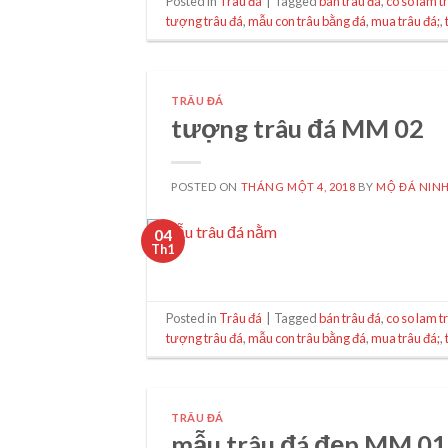
Posted in
Trâu đá
|
Tagged
bán trâu đá
,
co so lam t
tượng trâu đá
,
mẫu con trâu bằng đá
,
mua trâu đá;
,
TRÂU ĐÁ
tượng trâu đá MM 02
POSTED ON
THÁNG MỘT 4, 2018
BY
MỘ ĐÁ NINH
04
Th1
Posted in
Trâu đá
|
Tagged
bán trâu đá
,
co so lam t
tượng trâu đá
,
mẫu con trâu bằng đá
,
mua trâu đá;
,
TRÂU ĐÁ
mẫu trâu đá đẹp MM 01