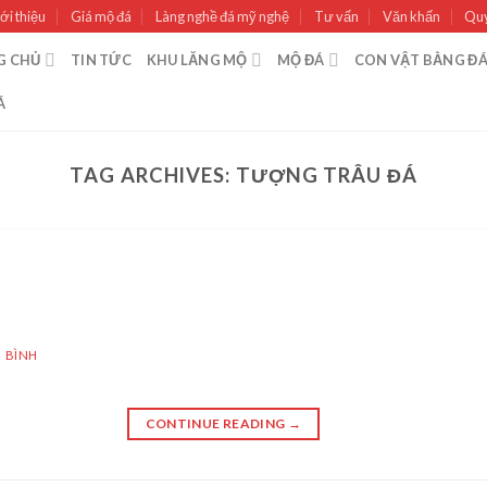
ới thiệu
Giá mộ đá
Làng nghề đá mỹ nghệ
Tư vấn
Văn khấn
Quy
G CHỦ
TIN TỨC
KHU LĂNG MỘ
MỘ ĐÁ
CON VẬT BẰNG Đ
Á
TAG ARCHIVES:
TƯỢNG TRÂU ĐÁ
 BÌNH
CONTINUE READING
→