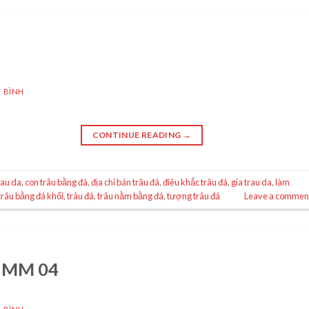
 BÌNH
CONTINUE READING
→
rau da
,
con trâu bằng đá
,
địa chỉ bán trâu đá
,
điêu khắc trâu đá
,
gia trau da
,
làm
trâu bằng đá khối
,
trâu đá
,
trâu nằm bằng đá
,
tượng trâu đá
Leave a commen
đá MM 04