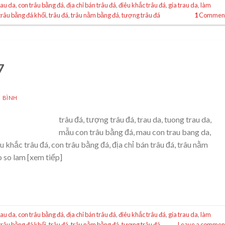
rau da
,
con trâu bằng đá
,
địa chỉ bán trâu đá
,
điêu khắc trâu đá
,
gia trau da
,
làm
trâu bằng đá khối
,
trâu đá
,
trâu nằm bằng đá
,
tượng trâu đá
1
Commen
7
 BÌNH
trâu đá, tượng trâu đá, trau da, tuong trau da,
mẫu con trâu bằng đá, mau con trau bang da,
u khắc trâu đá, con trâu bằng đá, địa chỉ bán trâu đá, trâu nằm
o so lam [xem tiếp]
rau da
,
con trâu bằng đá
,
địa chỉ bán trâu đá
,
điêu khắc trâu đá
,
gia trau da
,
làm
trâu bằng đá khối
,
trâu đá
,
trâu nằm bằng đá
,
tượng trâu đá
Leave a commen