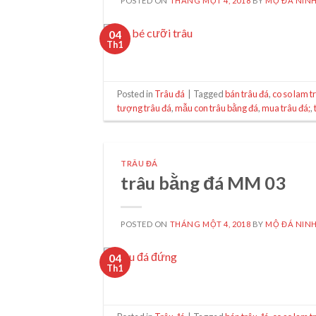
POSTED ON
THÁNG MỘT 4, 2018
BY
MỘ ĐÁ NINH
04
Th1
Posted in
Trâu đá
|
Tagged
bán trâu đá
,
co so lam t
tượng trâu đá
,
mẫu con trâu bằng đá
,
mua trâu đá;
,
TRÂU ĐÁ
trâu bằng đá MM 03
POSTED ON
THÁNG MỘT 4, 2018
BY
MỘ ĐÁ NINH
04
Th1