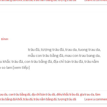
 BÌNH
trâu đá, tượng trâu đá, trau da, tuong trau da,
mẫu con trâu bằng đá, mau con trau bang da,
u khắc trâu đá, con trâu bằng đá, địa chỉ bán trâu đá, trâu nằm
o so lam [xem tiếp]
rau da
,
con trâu bằng đá
,
địa chỉ bán trâu đá
,
điêu khắc trâu đá
,
gia trau da
,
làm
trâu bằng đá khối
,
trâu đá
,
trâu nằm bằng đá
,
tượng trâu đá
Leave a commen