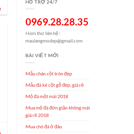
HỖ TRỢ 24/7
t
0969.28.28.35
Hòm thư liên hệ :
maulangmodep@gmail.com
BÀI VIẾT MỚI
Mẫu chân cột tròn đẹp
Mẫu đá kê cột gỗ đẹp, giá rẻ
Mộ đá một mái 2018
Mua mộ đá đơn giản không mái
giá rẻ 2018
Mua chó đá ở đâu
t