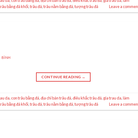
rau da
,
con trâu bằng đá
,
địa chỉ bán trâu đá
,
điêu khắc trâu đá
,
gia trau da
,
làm
trâu bằng đá khối
,
trâu đá
,
trâu nằm bằng đá
,
tượng trâu đá
Leave a commen
 BÌNH
CONTINUE READING
→
rau da
,
con trâu bằng đá
,
địa chỉ bán trâu đá
,
điêu khắc trâu đá
,
gia trau da
,
làm
trâu bằng đá khối
,
trâu đá
,
trâu nằm bằng đá
,
tượng trâu đá
Leave a commen