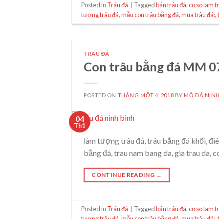
Posted in
Trâu đá
|
Tagged
bán trâu đá
,
co so lam t
tượng trâu đá
,
mẫu con trâu bằng đá
,
mua trâu đá;
,
TRÂU ĐÁ
Con trâu bằng đá MM 0
POSTED ON
THÁNG MỘT 4, 2018
BY
MỘ ĐÁ NINH
04
Th1
làm tượng trâu đá, trâu bằng đá khối, điê
bằng đá, trau nam bang da, gia trau da, c
CONTINUE READING
→
Posted in
Trâu đá
|
Tagged
bán trâu đá
,
co so lam t
tượng trâu đá
,
mẫu con trâu bằng đá
,
mua trâu đá;
,