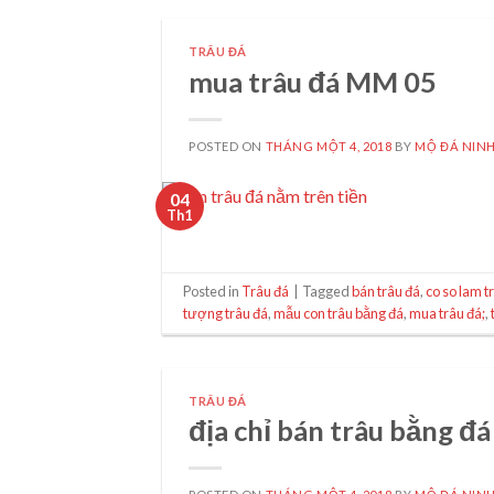
TRÂU ĐÁ
mua trâu đá MM 05
POSTED ON
THÁNG MỘT 4, 2018
BY
MỘ ĐÁ NINH
04
Th1
Posted in
Trâu đá
|
Tagged
bán trâu đá
,
co so lam t
tượng trâu đá
,
mẫu con trâu bằng đá
,
mua trâu đá;
,
TRÂU ĐÁ
địa chỉ bán trâu bằng 