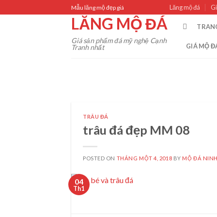
Skip
Lăng mộ đá
Gi
Mẫu lăng mộ đẹp giá
to
LĂNG MỘ ĐÁ
TRAN
content
Giá sản phẩm đá mỹ nghệ Cạnh
GIÁ MỘ Đ
Tranh nhất
TRÂU ĐÁ
trâu đá đẹp MM 08
POSTED ON
THÁNG MỘT 4, 2018
BY
MỘ ĐÁ NINH
04
Th1