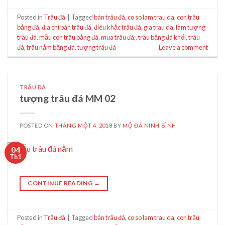
Posted in
Trâu đá
|
Tagged
bán trâu đá
,
co so lam trau da
,
con trâu
bằng đá
,
địa chỉ bán trâu đá
,
điêu khắc trâu đá
,
gia trau da
,
làm tượng
trâu đá
,
mẫu con trâu bằng đá
,
mua trâu đá;
,
trâu bằng đá khối
,
trâu
đá
,
trâu nằm bằng đá
,
tượng trâu đá
Leave a comment
TRÂU ĐÁ
tượng trâu đá MM 02
POSTED ON
THÁNG MỘT 4, 2018
BY
MỘ ĐÁ NINH BÌNH
04
Th1
CONTINUE READING
→
Posted in
Trâu đá
|
Tagged
bán trâu đá
,
co so lam trau da
,
con trâu