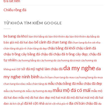
Đá lát nền
Chiếu rồng đá
TỪ KHÓA TÌM KIẾM GOOGLE
be bang da khoi
bàn thờ bằng đá
bàn thờ thiên địa
bàn thờ thiên địa bằng đá
bể cảnh đá
chan tang da
báo giá mộ đá hai đao
chan tang da ke cot nha
chậu bằng đá khối
chậu cảnh đá
chân tảng đá giá rẻ
chân tảng đá đẹp
chậu trồng cây bằng đá
chậu đá
chậu đá trồng cây đẹp;
chậu đá
tự nhiên
cây hương bằng đá
cây hương đá
cây hương đá có mái
cây hương đá
da my nghe
da
cơ sở đá mỹ nghệ làm chậu đá
không mái
my nghe ninh binh
dia chi ban chan tang da
mau cay huong bang da
mua
mẫu chậu bằng đá
mẫu chậu đá đẹp
chan tang da o dau
mẫu chân tảng đá
mẫu mộ đá có mái
mẫu mộ
mẫu cây hương đá
mẫu cây hương đá đẹp
đá hai đao
mẫu mộ đá hai đao đẹp
mộ hai mái đá
mộ đá hai mái
mộ đá hai
đá kê cột nhà
địa chỉ bán chậu đá
đao
đá kê cột gỗ
đá kê cột nhà giá rẻ
địa