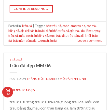
CONTINUE READING
→
Posted in
Trâu đá
|
Tagged
bán trâu đá
,
co so lam trau da
,
con trâu
bằng đá
,
địa chỉ bán trâu đá
,
điêu khắc trâu đá
,
gia trau da
,
làm tượng
trâu đá
,
mẫu con trâu bằng đá
,
mua trâu đá;
,
trâu bằng đá khối
,
trâu
đá
,
trâu nằm bằng đá
,
tượng trâu đá
Leave a comment
TRÂU ĐÁ
trâu đá đẹp MM 06
POSTED ON
THÁNG MỘT 4, 2018
BY
MỘ ĐÁ NINH BÌNH
04
Th1
trâu đá, tượng trâu đá, trau da, tuong trau da, mẫu con
trâu bằng đá, mau con trau bang da, làm tượng trâu