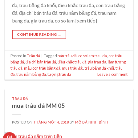
đá, trâu bằng đá khối, điêu khắc trâu đá, con trâu bằng
đá, địa chỉ bán trâu đá, trâu nằm bằng đá, trau nam
bang da, gia trau da, co so lam [xem tiếp]
CONTINUE READING
→
Posted in
Trâu đá
|
Tagged
bán trâu đá
,
co so lam trau da
,
con trâu
bằng đá
,
địa chỉ bán trâu đá
,
điêu khắc trâu đá
,
gia trau da
,
làm tượng
trâu đá
,
mẫu con trâu bằng đá
,
mua trâu đá;
,
trâu bằng đá khối
,
trâu
đá
,
trâu nằm bằng đá
,
tượng trâu đá
Leave a comment
TRÂU ĐÁ
mua trâu đá MM 05
POSTED ON
THÁNG MỘT 4, 2018
BY
MỘ ĐÁ NINH BÌNH
04