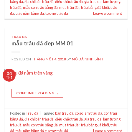
bằng đá
,
địa chỉ bán trâu đá
,
điêu khắc trâu đá
,
gia trau da
,
làm tượng
trâu đá
,
mẫu con trâu bằng đá
,
mua trâu đá;
,
trâu bằng đá khối
,
trâu
đá
,
trâu nằm bằng đá
,
tượng trâu đá
Leave a comment
TRÂU ĐÁ
mẫu trâu đá đẹp MM 01
POSTED ON
THÁNG MỘT 4, 2018
BY
MỘ ĐÁ NINH BÌNH
04
Th1
CONTINUE READING
→
Posted in
Trâu đá
|
Tagged
bán trâu đá
,
co so lam trau da
,
con trâu
bằng đá
,
địa chỉ bán trâu đá
,
điêu khắc trâu đá
,
gia trau da
,
làm tượng
trâu đá
,
mẫu con trâu bằng đá
,
mua trâu đá;
,
trâu bằng đá khối
,
trâu
đá
,
trâu nằm bằng đá
,
tượng trâu đá
Leave a comment