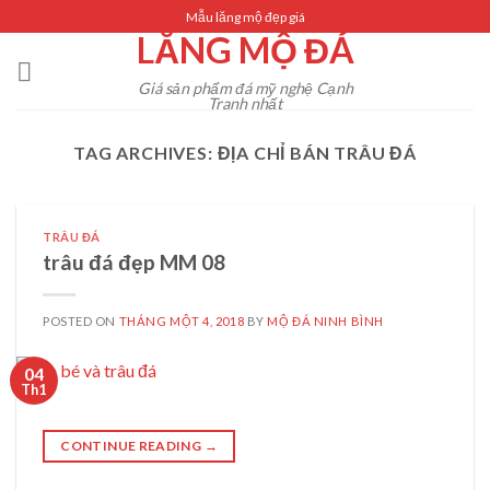
Skip
Mẫu lăng mộ đẹp giá
LĂNG MỘ ĐÁ
to
content
Giá sản phẩm đá mỹ nghệ Cạnh
Tranh nhất
TAG ARCHIVES:
ĐỊA CHỈ BÁN TRÂU ĐÁ
TRÂU ĐÁ
trâu đá đẹp MM 08
POSTED ON
THÁNG MỘT 4, 2018
BY
MỘ ĐÁ NINH BÌNH
04
Th1
CONTINUE READING
→