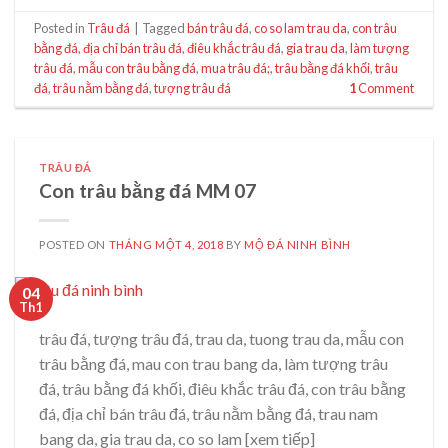
Posted in
Trâu đá
|
Tagged
bán trâu đá
,
co so lam trau da
,
con trâu
bằng đá
,
địa chỉ bán trâu đá
,
điêu khắc trâu đá
,
gia trau da
,
làm tượng
trâu đá
,
mẫu con trâu bằng đá
,
mua trâu đá;
,
trâu bằng đá khối
,
trâu
đá
,
trâu nằm bằng đá
,
tượng trâu đá
1
Comment
TRÂU ĐÁ
Con trâu bằng đá MM 07
POSTED ON
THÁNG MỘT 4, 2018
BY
MỘ ĐÁ NINH BÌNH
04
Th1
trâu đá, tượng trâu đá, trau da, tuong trau da, mẫu con
trâu bằng đá, mau con trau bang da, làm tượng trâu
đá, trâu bằng đá khối, điêu khắc trâu đá, con trâu bằng
đá, địa chỉ bán trâu đá, trâu nằm bằng đá, trau nam
bang da, gia trau da, co so lam [xem tiếp]