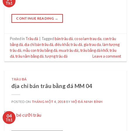
Th1
CONTINUE READING
→
Posted in
Trâu đá
|
Tagged
bán trâu đá
,
co so lam trau da
,
con trâu
bằng đá
,
địa chỉ bán trâu đá
,
điêu khắc trâu đá
,
gia trau da
,
làm tượng
trâu đá
,
mẫu con trâu bằng đá
,
mua trâu đá;
,
trâu bằng đá khối
,
trâu
đá
,
trâu nằm bằng đá
,
tượng trâu đá
Leave a comment
TRÂU ĐÁ
địa chỉ bán trâu bằng đá MM 04
POSTED ON
THÁNG MỘT 4, 2018
BY
MỘ ĐÁ NINH BÌNH
04
Th1