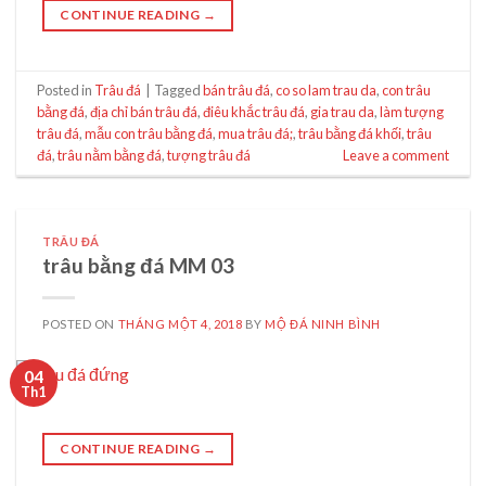
CONTINUE READING
→
Posted in
Trâu đá
|
Tagged
bán trâu đá
,
co so lam trau da
,
con trâu
bằng đá
,
địa chỉ bán trâu đá
,
điêu khắc trâu đá
,
gia trau da
,
làm tượng
trâu đá
,
mẫu con trâu bằng đá
,
mua trâu đá;
,
trâu bằng đá khối
,
trâu
đá
,
trâu nằm bằng đá
,
tượng trâu đá
Leave a comment
TRÂU ĐÁ
trâu bằng đá MM 03
POSTED ON
THÁNG MỘT 4, 2018
BY
MỘ ĐÁ NINH BÌNH
04
Th1
CONTINUE READING
→