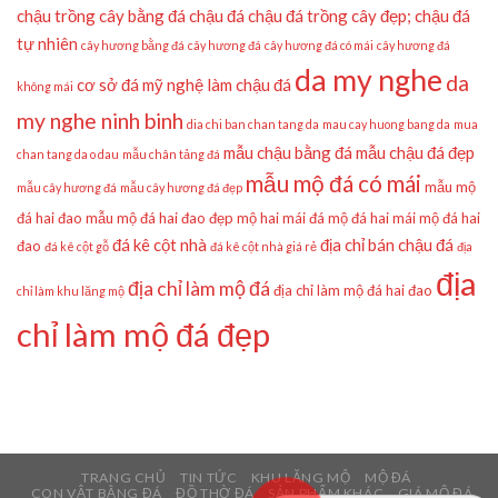
chậu trồng cây bằng đá
chậu đá
chậu đá trồng cây đẹp;
chậu đá
tự nhiên
cây hương bằng đá
cây hương đá
cây hương đá có mái
cây hương đá
da my nghe
da
cơ sở đá mỹ nghệ làm chậu đá
không mái
my nghe ninh binh
dia chi ban chan tang da
mau cay huong bang da
mua
mẫu chậu bằng đá
mẫu chậu đá đẹp
chan tang da o dau
mẫu chân tảng đá
mẫu mộ đá có mái
mẫu mộ
mẫu cây hương đá
mẫu cây hương đá đẹp
đá hai đao
mẫu mộ đá hai đao đẹp
mộ hai mái đá
mộ đá hai mái
mộ đá hai
đá kê cột nhà
địa chỉ bán chậu đá
đao
đá kê cột gỗ
đá kê cột nhà giá rẻ
địa
địa
địa chỉ làm mộ đá
địa chỉ làm mộ đá hai đao
chỉ làm khu lăng mộ
chỉ làm mộ đá đẹp
TRANG CHỦ
TIN TỨC
KHU LĂNG MỘ
MỘ ĐÁ
CON VẬT BẰNG ĐÁ
ĐỒ THỜ ĐÁ
SẢN PHẨM KHÁC
GIÁ MỘ ĐÁ