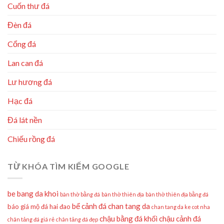
Cuốn thư đá
Đèn đá
Cổng đá
Lan can đá
Lư hương đá
Hạc đá
Đá lát nền
Chiếu rồng đá
TỪ KHÓA TÌM KIẾM GOOGLE
be bang da khoi
bàn thờ bằng đá
bàn thờ thiên địa
bàn thờ thiên địa bằng đá
bể cảnh đá
chan tang da
báo giá mộ đá hai đao
chan tang da ke cot nha
chậu bằng đá khối
chậu cảnh đá
chân tảng đá giá rẻ
chân tảng đá đẹp