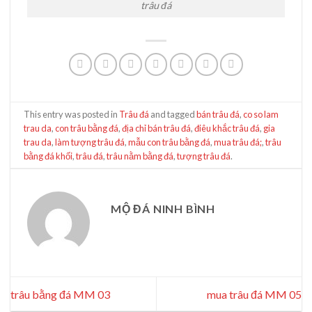
trâu đá
This entry was posted in
Trâu đá
and tagged
bán trâu đá
,
co so lam
trau da
,
con trâu bằng đá
,
địa chỉ bán trâu đá
,
điêu khắc trâu đá
,
gia
trau da
,
làm tượng trâu đá
,
mẫu con trâu bằng đá
,
mua trâu đá;
,
trâu
bằng đá khối
,
trâu đá
,
trâu nằm bằng đá
,
tượng trâu đá
.
MỘ ĐÁ NINH BÌNH
trâu bằng đá MM 03
mua trâu đá MM 05