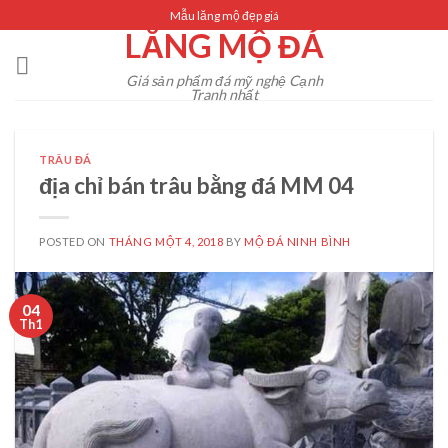
Skip
Mẫu lăng mộ đẹp giá
LĂNG MỘ ĐÁ
to
content
Giá sản phẩm đá mỹ nghệ Cạnh
Tranh nhất
TRÂU ĐÁ
địa chỉ bán trâu bằng đá MM 04
POSTED ON
THÁNG MỘT 4, 2018
BY
MỘ ĐÁ NINH BÌNH
04
Th1