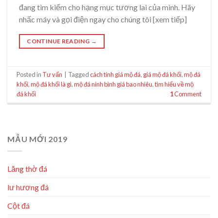
đang tìm kiếm cho hạng mục tương lai của mình. Hãy
nhấc máy và gọi điện ngay cho chúng tôi [xem tiếp]
CONTINUE READING
→
Posted in
Tư vấn
|
Tagged
cách tính giá mộ đá
,
giá mộ đá khối
,
mộ đá
khối
,
mộ đá khối là gì
,
mộ đá ninh bình giá bao nhiêu
,
tìm hiểu về mộ
đá khối
1
Comment
MẪU MỚI 2019
Lăng thờ đá
lư hương đá
Cột đá