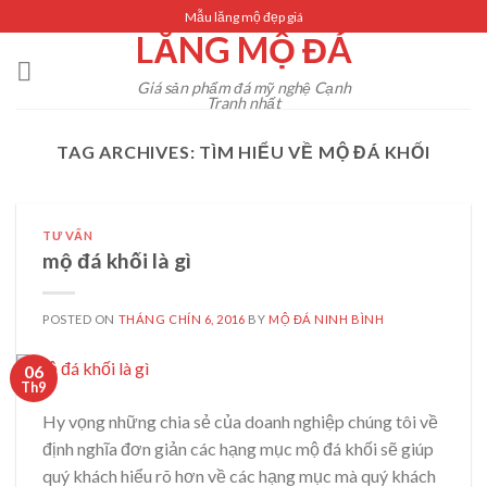
Skip
Mẫu lăng mộ đẹp giá
LĂNG MỘ ĐÁ
to
content
Giá sản phẩm đá mỹ nghệ Cạnh
Tranh nhất
TAG ARCHIVES:
TÌM HIỂU VỀ MỘ ĐÁ KHỐI
TƯ VẤN
mộ đá khối là gì
POSTED ON
THÁNG CHÍN 6, 2016
BY
MỘ ĐÁ NINH BÌNH
06
Th9
Hy vọng những chia sẻ của doanh nghiệp chúng tôi về
định nghĩa đơn giản các hạng mục mộ đá khối sẽ giúp
quý khách hiểu rõ hơn về các hạng mục mà quý khách