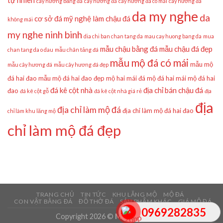
tự nhiên
cây hương bằng đá
cây hương đá
cây hương đá có mái
cây hương đá
da my nghe
da
cơ sở đá mỹ nghệ làm chậu đá
không mái
my nghe ninh binh
dia chi ban chan tang da
mau cay huong bang da
mua
mẫu chậu bằng đá
mẫu chậu đá đẹp
chan tang da o dau
mẫu chân tảng đá
mẫu mộ đá có mái
mẫu mộ
mẫu cây hương đá
mẫu cây hương đá đẹp
đá hai đao
mẫu mộ đá hai đao đẹp
mộ hai mái đá
mộ đá hai mái
mộ đá hai
đá kê cột nhà
địa chỉ bán chậu đá
đao
đá kê cột gỗ
đá kê cột nhà giá rẻ
địa
địa
địa chỉ làm mộ đá
địa chỉ làm mộ đá hai đao
chỉ làm khu lăng mộ
chỉ làm mộ đá đẹp
TRANG CHỦ
TIN TỨC
KHU LĂNG MỘ
MỘ ĐÁ
CON VẬT BẰNG ĐÁ
ĐỒ THỜ ĐÁ
SẢN PHẨM KHÁC
GIÁ MỘ ĐÁ
0969282835
Copyright 2026 ©
Mẫu Mộ Đá Đẹp