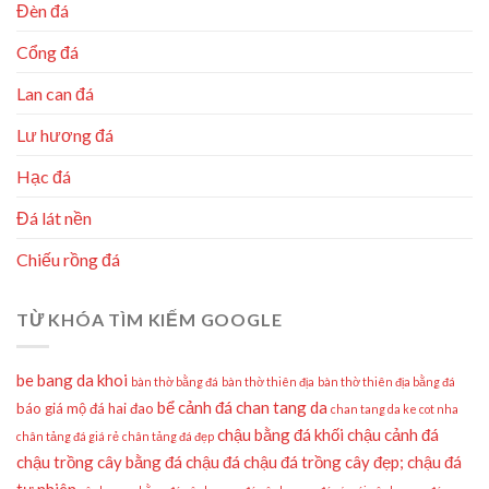
Đèn đá
Cổng đá
Lan can đá
Lư hương đá
Hạc đá
Đá lát nền
Chiếu rồng đá
TỪ KHÓA TÌM KIẾM GOOGLE
be bang da khoi
bàn thờ bằng đá
bàn thờ thiên địa
bàn thờ thiên địa bằng đá
bể cảnh đá
chan tang da
báo giá mộ đá hai đao
chan tang da ke cot nha
chậu bằng đá khối
chậu cảnh đá
chân tảng đá giá rẻ
chân tảng đá đẹp
chậu trồng cây bằng đá
chậu đá
chậu đá trồng cây đẹp;
chậu đá