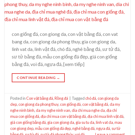
con giống đá, con giong da, con vật bằng đá, con vat
bang da, con giong da phong thuy, gia con giong da,
linh vat da, linh vật đá, chó đá, nghê bằng đá, sư tử đá,
sư tử bằng đá, mẫu con giống đá đẹp, giá con giống
bằng đá, voi đá, ngựa đá, [xem tiếp]
CONTINUE READING
→
Posted in
Con vật bằng đá
,
Rồng đá
|
Tagged
chó đá
,
con giong da
dep
,
con giong da phong thuy
,
con giống đá
,
con vật bằng đá
,
da my
nghe ninh binh
,
da my nghe ninh van
,
dia chi mua nghe da
,
địa chỉ
mua con giống đá
,
địa chỉ mua con vật bằng đá
,
địa chỉ mua linh vật đá
,
giá con giống bằng đá
,
gia con giong da
,
gia su tu da
,
linh vat da
,
mau
con giong dep
,
mẫu con giống đá đẹp
,
nghê bằng đá
,
ngựa đá
,
sư tử
bằng đá
,
sư tử đá
,
sư tử đá phong thủy
,
voi đá
Leave a comment