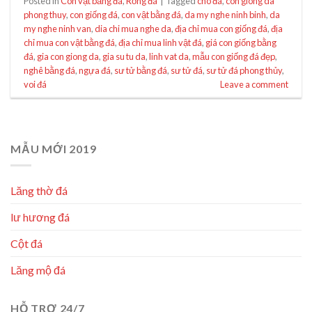
Posted in
Con vật bằng đá
,
Rồng đá
|
Tagged
chó đá
,
con giong da
phong thuy
,
con giống đá
,
con vật bằng đá
,
da my nghe ninh binh
,
da
my nghe ninh van
,
dia chi mua nghe da
,
địa chỉ mua con giống đá
,
địa
chỉ mua con vật bằng đá
,
địa chỉ mua linh vật đá
,
giá con giống bằng
đá
,
gia con giong da
,
gia su tu da
,
linh vat da
,
mẫu con giống đá đẹp
,
nghê bằng đá
,
ngựa đá
,
sư tử bằng đá
,
sư tử đá
,
sư tử đá phong thủy
,
voi đá
Leave a comment
MẪU MỚI 2019
Lăng thờ đá
lư hương đá
Cột đá
Lăng mộ đá
HỖ TRỢ 24/7