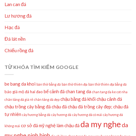
Lan can đá
Lư hương đá
Hạc đá
Đá lát nền
Chiếu rồng đá
TỪ KHÓA TÌM KIẾM GOOGLE
be bang da khoi
bàn thờ bằng đá
bàn thờ thiên địa
bàn thờ thiên địa bằng đá
bể cảnh đá
chan tang da
báo giá mộ đá hai đao
chan tang da ke cot nha
chậu bằng đá khối
chậu cảnh đá
chân tảng đá giá rẻ
chân tảng đá đẹp
chậu trồng cây bằng đá
chậu đá
chậu đá trồng cây đẹp;
chậu đá
tự nhiên
cây hương bằng đá
cây hương đá
cây hương đá có mái
cây hương đá
da my nghe
da
cơ sở đá mỹ nghệ làm chậu đá
không mái
my nghe ninh binh