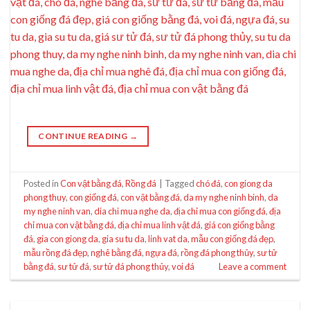
CONTINUE READING
→
Posted in
Con vật bằng đá
,
Rồng đá
|
Tagged
chó đá
,
con giong da
phong thuy
,
con giống đá
,
con vật bằng đá
,
da my nghe ninh binh
,
da
my nghe ninh van
,
dia chi mua nghe da
,
địa chỉ mua con giống đá
,
địa
chỉ mua con vật bằng đá
,
địa chỉ mua linh vật đá
,
giá con giống bằng
đá
,
gia con giong da
,
gia su tu da
,
linh vat da
,
mẫu con giống đá đẹp
,
mẫu rồng đá đẹp
,
nghê bằng đá
,
ngựa đá
,
rồng đá phong thủy
,
sư tử
bằng đá
,
sư tử đá
,
sư tử đá phong thủy
,
voi đá
Leave a comment