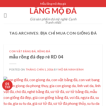
Skip
Mẫu lăng mộ đẹp giá
LĂNG MỘ ĐÁ
to
content
Giá sản phẩm đá mỹ nghệ Cạnh
Tranh nhất
TAG ARCHIVES:
ĐỊA CHỈ MUA CON GIỐNG ĐÁ
CON VẬT BẰNG ĐÁ
,
RỒNG ĐÁ
mẫu rồng đá đẹp rẻ RD 04
POSTED ON
THÁNG CHÍN 1, 2016
BY
MỘ ĐÁ NINH BÌNH
01
Th9