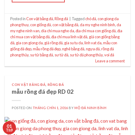
Posted in
Con vật bằng đá
,
Rồng đá
|
Tagged
chó đá
,
con giong da
phong thuy
,
con giống đá
,
con vật bằng đá
,
da my nghe ninh binh
,
da
my nghe ninh van
,
dia chi mua nghe da
,
địa chỉ mua con giống đá
,
địa
chỉ mua con vật bằng đá
,
địa chỉ mua linh vật đá
,
giá con giống bằng
đá
,
gia con giong da
,
giá rồng đá
,
gia su tu da
,
linh vat da
,
mẫu con
giống đá đẹp
,
mẫu rồng đá đẹp
,
nghê bằng đá
,
ngựa đá
,
rồng đá
phong thủy
,
sư tử bằng đá
,
sư tử đá
,
sư tử đá phong thủy
,
voi đá
Leave a comment
CON VẬT BẰNG ĐÁ
,
RỒNG ĐÁ
mẫu rồng đá đẹp RD 02
POSTED ON
THÁNG CHÍN 1, 2016
BY
MỘ ĐÁ NINH BÌNH
01
Th9