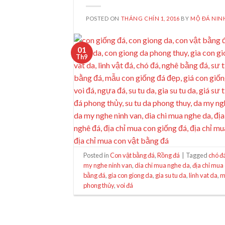
POSTED ON
THÁNG CHÍN 1, 2016
BY
MỘ ĐÁ NIN
01
Th9
Posted in
Con vật bằng đá
,
Rồng đá
|
Tagged
chó đ
my nghe ninh van
,
dia chi mua nghe da
,
địa chỉ mua
bằng đá
,
gia con giong da
,
gia su tu da
,
linh vat da
,
m
phong thủy
,
voi đá