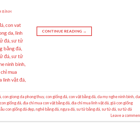
H BÌNH
CONTINUE READING
→
á
,
con giong da phong thuy
,
con giống đá
,
con vật bằng đá
,
da my nghe ninh binh
,
d
 con giống đá
,
địa chỉ mua con vật bằng đá
,
địa chỉ mua linh vật đá
,
giá con giống
ẫu con giống đá đẹp
,
nghê bằng đá
,
ngựa đá
,
sư tử bằng đá
,
sư tử đá
,
sư tử đá
Leave a commen