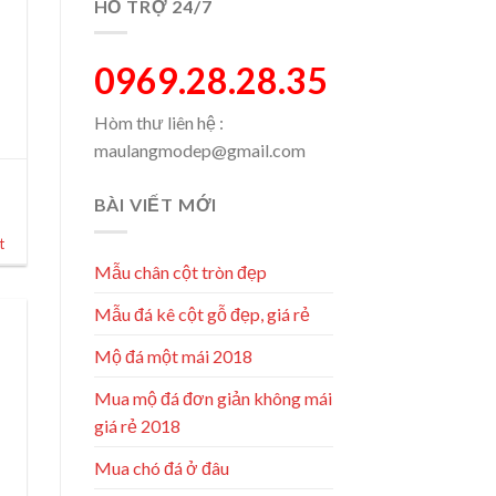
HỖ TRỢ 24/7
0969.28.28.35
Hòm thư liên hệ :
maulangmodep@gmail.com
BÀI VIẾT MỚI
t
Mẫu chân cột tròn đẹp
Mẫu đá kê cột gỗ đẹp, giá rẻ
Mộ đá một mái 2018
Mua mộ đá đơn giản không mái
giá rẻ 2018
Mua chó đá ở đâu