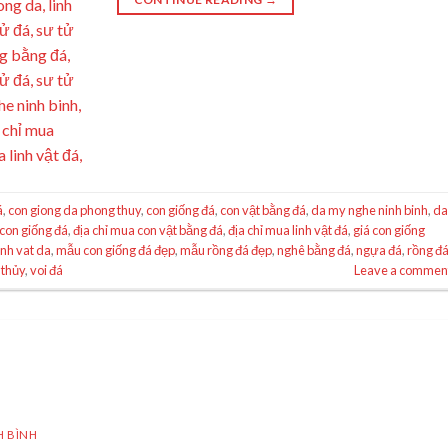
á
,
con giong da phong thuy
,
con giống đá
,
con vật bằng đá
,
da my nghe ninh binh
,
d
 con giống đá
,
địa chỉ mua con vật bằng đá
,
địa chỉ mua linh vật đá
,
giá con giống
inh vat da
,
mẫu con giống đá đẹp
,
mẫu rồng đá đẹp
,
nghê bằng đá
,
ngựa đá
,
rồng đ
 thủy
,
voi đá
Leave a commen
H BÌNH