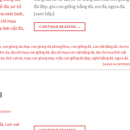
đá đẹp, giá con giống bằng đá, voi đá, ngựa đá,
[xem tiếp]
CONTINUE READING
→
á
,
con giong da dep
,
con giong da phong thuy
,
con giống đá
,
con vật bằng đá
,
da my
ghe da
,
địa chỉ mua con giống đá
,
địa chỉ mua con vật bằng đá
,
địa chỉ mua linh vật
u da
,
linh vat da
,
mau con giong dep
,
mẫu con giống đá đẹp
,
nghê bằng đá
,
ngựa đá
,
Leave a commen
3
H BÌNH
CONTINUE READING
→