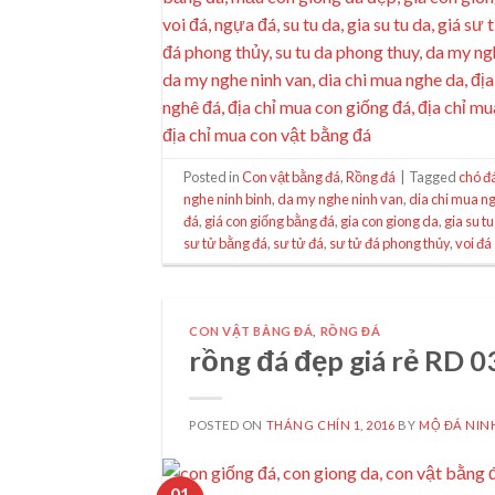
Posted in
Con vật bằng đá
,
Rồng đá
|
Tagged
chó đ
nghe ninh binh
,
da my nghe ninh van
,
dia chi mua n
đá
,
giá con giống bằng đá
,
gia con giong da
,
gia su t
sư tử bằng đá
,
sư tử đá
,
sư tử đá phong thủy
,
voi đá
CON VẬT BẰNG ĐÁ
,
RỒNG ĐÁ
rồng đá đẹp giá rẻ RD 0
POSTED ON
THÁNG CHÍN 1, 2016
BY
MỘ ĐÁ NIN
01