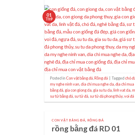
01
Th9
Posted in
Con vật bằng đá
,
Rồng đá
|
Tagged
chó đ
my nghe ninh van
,
dia chi mua nghe da
,
địa chỉ mua
bằng đá
,
gia con giong da
,
gia su tu da
,
linh vat da
,
m
sư tử bằng đá
,
sư tử đá
,
sư tử đá phong thủy
,
voi đá
CON VẬT BẰNG ĐÁ
,
RỒNG ĐÁ
rồng bằng đá RD 01