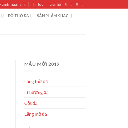
 trình mua hàng
Tin tức
Liên hệ
Á
ĐỒ THỜ ĐÁ
SẢN PHẨM KHÁC
MẪU MỚI 2019
Lăng thờ đá
lư hương đá
Cột đá
Lăng mộ đá