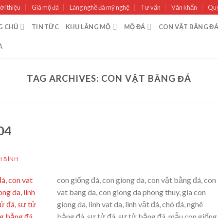
ới thiệu
Giá mộ đá
Làng nghề đá mỹ nghệ
Tư vấn
Văn khấn
Quy
G CHỦ
TIN TỨC
KHU LĂNG MỘ
MỘ ĐÁ
CON VẬT BẰNG Đ
Á
TAG ARCHIVES:
CON VẬT BẰNG ĐÁ
04
H BÌNH
con giống đá, con giong da, con vật bằng đá, con
vat bang da, con giong da phong thuy, gia con
giong da, linh vat da, linh vật đá, chó đá, nghê
bằng đá, sư tử đá, sư tử bằng đá, mẫu con giống