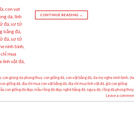
CONTINUE READING
→
á
,
con giong da phong thuy
,
con giống đá
,
con vật bằng đá
,
da my nghe ninh binh
,
d
 con giống đá
,
địa chỉ mua con vật bằng đá
,
địa chỉ mua linh vật đá
,
giá con giống
ẫu con giống đá đẹp
,
mẫu rồng đá đẹp
,
nghê bằng đá
,
ngựa đá
,
rồng đá phong thủy
Leave a commen