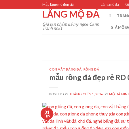
Skip
Lăng mộ đá
Gi
Mẫu lăng mộ đẹp giá
to
LĂNG MỘ ĐÁ
TRAN
content
Giá sản phẩm đá mỹ nghệ Cạnh
GIÁ MỘ Đ
Tranh nhất
CON VẬT BẰNG ĐÁ
,
RỒNG ĐÁ
mẫu rồng đá đẹp rẻ RD 
POSTED ON
THÁNG CHÍN 1, 2016
BY
MỘ ĐÁ NIN
01
Th9