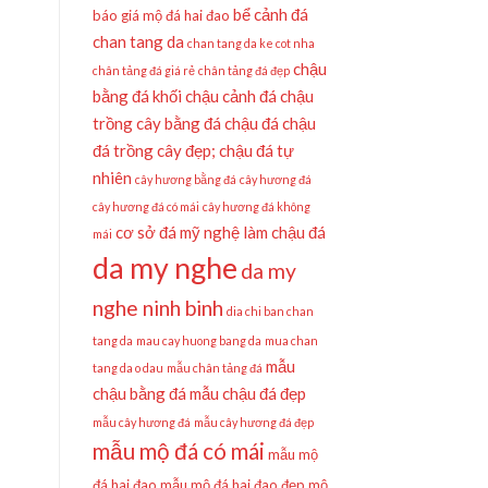
bể cảnh đá
báo giá mộ đá hai đao
chan tang da
chan tang da ke cot nha
chậu
chân tảng đá giá rẻ
chân tảng đá đẹp
bằng đá khối
chậu cảnh đá
chậu
trồng cây bằng đá
chậu đá
chậu
đá trồng cây đẹp;
chậu đá tự
nhiên
cây hương bằng đá
cây hương đá
cây hương đá có mái
cây hương đá không
cơ sở đá mỹ nghệ làm chậu đá
mái
da my nghe
da my
nghe ninh binh
dia chi ban chan
tang da
mau cay huong bang da
mua chan
mẫu
tang da o dau
mẫu chân tảng đá
chậu bằng đá
mẫu chậu đá đẹp
mẫu cây hương đá
mẫu cây hương đá đẹp
mẫu mộ đá có mái
mẫu mộ
đá hai đao
mẫu mộ đá hai đao đẹp
mộ