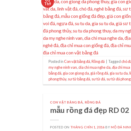
Th9
Posted in
Con vật bằng đá
,
Rồng đá
|
Tagged
chó đ
my nghe ninh van
,
dia chi mua nghe da
,
địa chỉ mua
bằng đá
,
gia con giong da
,
giá rồng đá
,
gia su tu da
,
l
phong thủy
,
sư tử bằng đá
,
sư tử đá
,
sư tử đá phong
CON VẬT BẰNG ĐÁ
,
RỒNG ĐÁ
mẫu rồng đá đẹp RD 02
POSTED ON
THÁNG CHÍN 1, 2016
BY
MỘ ĐÁ NIN