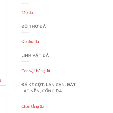
Mộ đá
ĐỒ THỜ ĐÁ
Đồ thờ đá
LINH VẬT ĐÁ
a
Con vật bằng đá
,
t
ĐÁ KÊ CỘT, LAN CAN, ĐÁT
LÁT NỀN, CỔNG ĐÁ
Chân tảng đá