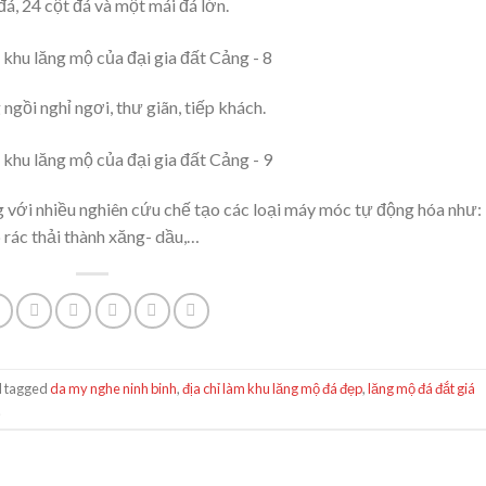
, 24 cột đá và một mái đá lớn.
ngồi nghỉ ngơi, thư giãn, tiếp khách.
 với nhiều nghiên cứu chế tạo các loại máy móc tự động hóa như:
 rác thải thành xăng- dầu,…
 tagged
da my nghe ninh binh
,
địa chỉ làm khu lăng mộ đá đẹp
,
lăng mộ đá đắt giá
.