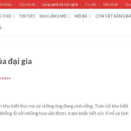
ới thiệu
Giá mộ đá
Làng nghề đá mỹ nghệ
Tư vấn
Văn khấn
Quy
G CHỦ
TIN TỨC
KHU LĂNG MỘ
MỘ ĐÁ
CON VẬT BẰNG Đ
Á
a đại gia
H BÌNH
khu biệt thự mà vợ chồng ông đang sinh sống. Toàn bộ khu biệt
hổng lồ với những hoa văn được trạm khắc hết sức tỉ mỉ và tinh