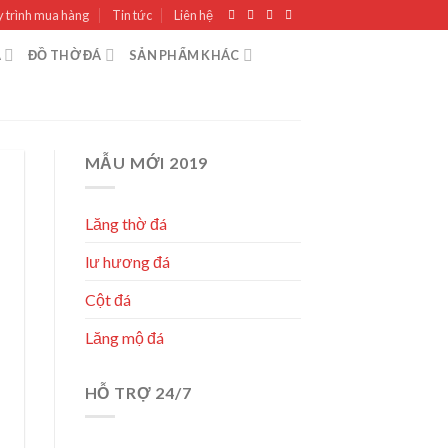
 trình mua hàng
Tin tức
Liên hệ
Á
ĐỒ THỜ ĐÁ
SẢN PHẨM KHÁC
MẪU MỚI 2019
Lăng thờ đá
lư hương đá
Cột đá
Lăng mộ đá
HỖ TRỢ 24/7