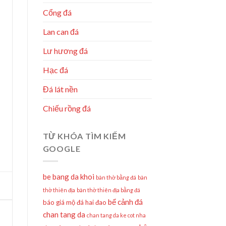
Cổng đá
Lan can đá
Lư hương đá
Hạc đá
Đá lát nền
Chiếu rồng đá
TỪ KHÓA TÌM KIẾM
GOOGLE
be bang da khoi
bàn thờ bằng đá
bàn
thờ thiên địa
bàn thờ thiên địa bằng đá
bể cảnh đá
báo giá mộ đá hai đao
chan tang da
chan tang da ke cot nha