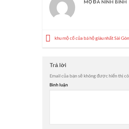
MỘ ĐÁ NINH BÌNH
khu mộ cổ của bá hộ giàu nhất Sài Gò
Trả lời
Email của bạn sẽ không được hiển thị cô
Bình luận