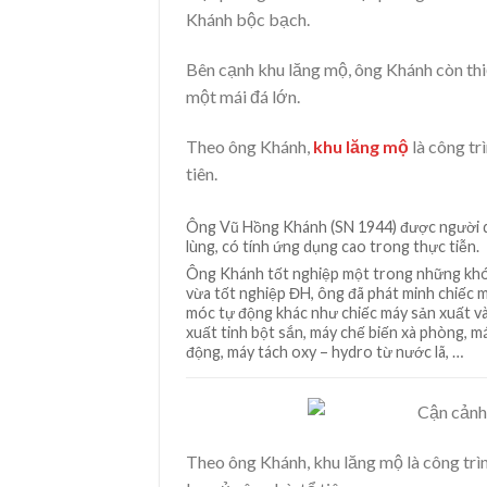
Khánh bộc bạch.
Bên cạnh khu lăng mộ, ông Khánh còn th
một mái đá lớn.
Theo ông Khánh,
khu lăng mộ
là công tr
tiên.
Ông Vũ Hồng Khánh (SN 1944) được người dân
lùng, có tính ứng dụng cao trong thực tiễn.
Ông Khánh tốt nghiệp một trong những khóa
vừa tốt nghiệp ĐH, ông đã phát minh chiếc 
móc tự động khác như chiếc máy sản xuất và
xuất tinh bột sắn, máy chế biến xà phòng, má
động, máy tách oxy – hydro từ nước lã, …
Theo ông Khánh, khu lăng mộ là công trì