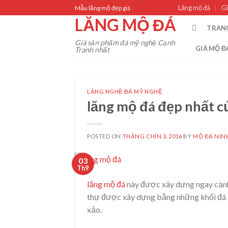
Skip
Lăng mộ đá
Gi
Mẫu lăng mộ đẹp giá
to
LĂNG MỘ ĐÁ
TRAN
content
Giá sản phẩm đá mỹ nghệ Cạnh
GIÁ MỘ Đ
Tranh nhất
LÀNG NGHỀ ĐÁ MỸ NGHỆ
lăng mộ đá đẹp nhất củ
POSTED ON
THÁNG CHÍN 3, 2016
BY
MỘ ĐÁ NIN
03
Th9
lăng mộ đá
này được xây dựng ngay cạnh 
thự được xây dựng bằng những khối đá k
xảo.