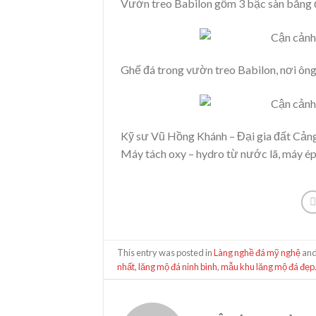
Vườn treo Babilon gồm 3 bậc sàn bằng đá
Ghế đá trong vườn treo Babilon, nơi ông 
Kỹ sư Vũ Hồng Khánh – Đại gia đất Cảng
Máy tách oxy – hydro từ nước lã, máy ép
This entry was posted in
Làng nghề đá mỹ nghệ
and
nhất
,
lăng mộ đá ninh bình
,
mẫu khu lăng mộ đá đẹp