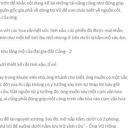
trước để khắc nội dung kể lại những tài năng cũng như đóng góp
 nguồn gốc gia phả về dòng họ Vũ để con cháu biết về nguồn cội.
 của ông.
n với các hoa văn hết sức tinh xảo, các phiến đá được mài nhẵn,
nhìn như một bể bơi thu nhỏ nhưng ở bên dưới là hầm mộ sâu 4m.
 thiết kế rất tinh xảo, tỉ mỉ.
gay trong khuôn viên nhà, ông Khánh cho biết, ông muốn có một sản
ác đời vua Ai cập không có ý tưởng xây kim tự tháp thì bây giờ
n cứu. Bắt nguồn từ ý tưởng đó, ông muốn xây một cụm văn hóa
ông, ai cũng phải đóng góp một công trình văn hóa vào cụm văn hóa
hiêu để lại nguyên xương. Sau đó, mở nắp hầm, dưới có 2 phòng,
nhà tôi để xuống dưới hầm lưu trữ vĩnh cửu” – Ông Vũ Hồng