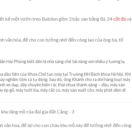
iết kế một vườn treo Babilon gồm 3 bậc sàn bằng đá, 24
cột đá
và
ình văn hóa, để cho con tưởng nhớ đến công lao của ông bà, tổ
 Hải Phòng biết đến là nhà sáng chế tài năng với nhiều ý tưởng lạ
 đầu tiên của Khoa Chế tạo máy tại Trường ĐH Bách khoa Hà Nội. Khi
máy nghiền tôm cá tự động. Sau đó, ông Khánh cho ra đời hàng loạt máy
nh xe đạp, dây chuyền biến rác thải nhựa thành xăng – dầu, máy sản
y ép gỗ, máy tuốt lúa, máy cắt cỏ, máy sản xuất cồn, máy phát điện di
nh văn hóa, để lại cho con cháu khu mộ này để tưởng nhớ đến công