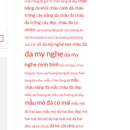
chậu
chân tảng đá giá rẻ
chân tảng đá đẹp
bằng đá khối
chậu cảnh đá
chậu
trồng cây bằng đá
chậu đá
chậu
đá trồng cây đẹp;
chậu đá tự
nhiên
cây hương bằng đá
cây hương đá
cây hương đá có mái
cây hương đá không
cơ sở đá mỹ nghệ làm chậu đá
mái
da my nghe
da my
nghe ninh binh
dia chi ban chan
tang da
mau cay huong bang da
mua chan
mẫu
tang da o dau
mẫu chân tảng đá
chậu bằng đá
mẫu chậu đá đẹp
mẫu cây hương đá
mẫu cây hương đá đẹp
mẫu mộ đá có mái
mẫu mộ
đá hai đao
mẫu mộ đá hai đao đẹp
mộ
hai mái đá
mộ đá hai mái
mộ đá hai
đá kê cột nhà
đao
đá kê cột gỗ
đá kê