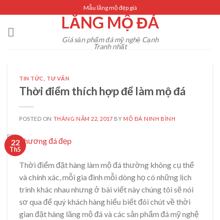
Skip
Mẫu lăng mộ đẹp giá
LĂNG MỘ ĐÁ
to
content
Giá sản phẩm đá mỹ nghệ Cạnh
Tranh nhất
TIN TỨC
,
TƯ VẤN
Thời điểm thích hợp để làm mộ đá
POSTED ON
THÁNG NĂM 22, 2017
BY
MỘ ĐÁ NINH BÌNH
22
Th5
Thời điểm đặt hàng làm mộ đá thường không cụ thể
và chính xác, mỗi gia đình mỗi dòng họ có những lịch
trình khác nhau nhưng ở bài viết này chúng tôi sẽ nói
sơ qua để quý khách hàng hiểu biết đôi chút về thời
gian đặt hàng lăng mộ đá và các sản phẩm đá mỹ nghệ