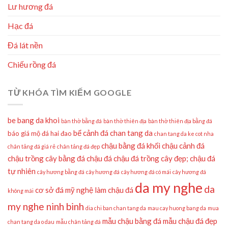
Lư hương đá
Hạc đá
Đá lát nền
Chiếu rồng đá
TỪ KHÓA TÌM KIẾM GOOGLE
be bang da khoi
bàn thờ bằng đá
bàn thờ thiên địa
bàn thờ thiên địa bằng đá
bể cảnh đá
chan tang da
báo giá mộ đá hai đao
chan tang da ke cot nha
chậu bằng đá khối
chậu cảnh đá
chân tảng đá giá rẻ
chân tảng đá đẹp
chậu trồng cây bằng đá
chậu đá
chậu đá trồng cây đẹp;
chậu đá
tự nhiên
cây hương bằng đá
cây hương đá
cây hương đá có mái
cây hương đá
da my nghe
da
cơ sở đá mỹ nghệ làm chậu đá
không mái
my nghe ninh binh
dia chi ban chan tang da
mau cay huong bang da
mua
mẫu chậu bằng đá
mẫu chậu đá đẹp
chan tang da o dau
mẫu chân tảng đá