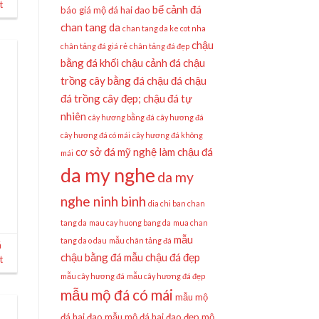
t
bể cảnh đá
báo giá mộ đá hai đao
chan tang da
chan tang da ke cot nha
chậu
chân tảng đá giá rẻ
chân tảng đá đẹp
bằng đá khối
chậu cảnh đá
chậu
trồng cây bằng đá
chậu đá
chậu
đá trồng cây đẹp;
chậu đá tự
nhiên
cây hương bằng đá
cây hương đá
cây hương đá có mái
cây hương đá không
cơ sở đá mỹ nghệ làm chậu đá
mái
da my nghe
da my
nghe ninh binh
dia chi ban chan
tang da
mau cay huong bang da
mua chan
mẫu
tang da o dau
mẫu chân tảng đá
á
chậu bằng đá
mẫu chậu đá đẹp
t
mẫu cây hương đá
mẫu cây hương đá đẹp
mẫu mộ đá có mái
mẫu mộ
đá hai đao
mẫu mộ đá hai đao đẹp
mộ