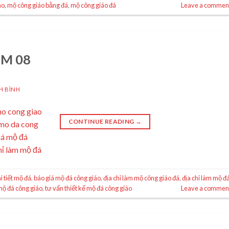
áo
,
mộ công giáo bằng đá
,
mộ công giáo đá
Leave a commen
MM 08
H BÌNH
CONTINUE READING
→
i tiết mộ đá
,
báo giá mộ đá công giáo
,
địa chỉ làm mộ công giáo đá
,
địa chỉ làm mộ đ
mộ đá công giáo
,
tư vấn thiết kế mộ đá công giáo
Leave a commen