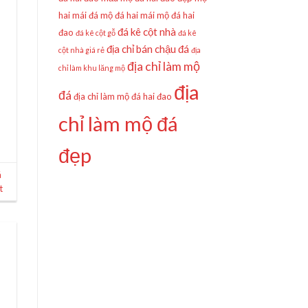
hai mái đá
mộ đá hai mái
mộ đá hai
đá kê cột nhà
đao
đá kê cột gỗ
đá kê
địa chỉ bán chậu đá
cột nhà giá rẻ
địa
địa chỉ làm mộ
chỉ làm khu lăng mộ
địa
đá
địa chỉ làm mộ đá hai đao
chỉ làm mộ đá
đẹp
á
t