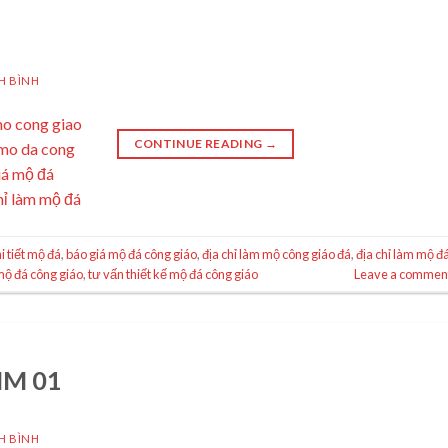
H BÌNH
CONTINUE READING
→
i tiết mộ đá
,
báo giá mộ đá công giáo
,
địa chỉ làm mộ công giáo đá
,
địa chỉ làm mộ đ
mộ đá công giáo
,
tư vấn thiết kế mộ đá công giáo
Leave a commen
MM 01
H BÌNH