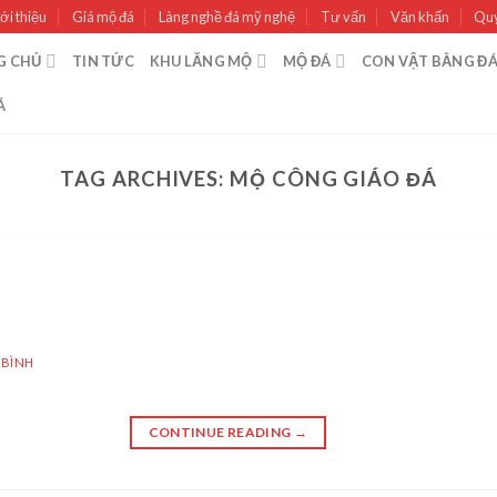
ới thiệu
Giá mộ đá
Làng nghề đá mỹ nghệ
Tư vấn
Văn khấn
Quy
G CHỦ
TIN TỨC
KHU LĂNG MỘ
MỘ ĐÁ
CON VẬT BẰNG Đ
Á
TAG ARCHIVES:
MỘ CÔNG GIÁO ĐÁ
 BÌNH
CONTINUE READING
→