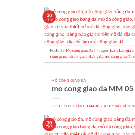
30
Th8
Posted in
Mộ công giáo đá
|
Tagged
bảng báo giá ch
công giáo
,
mộ công giáo bằng đá
,
mộ công giáo đá
,
MỘ CÔNG GIÁO ĐÁ
mo cong giao da MM 05
POSTED ON
THÁNG TÁM 30, 2016
BY
MỘ ĐÁ NIN
30
Th8