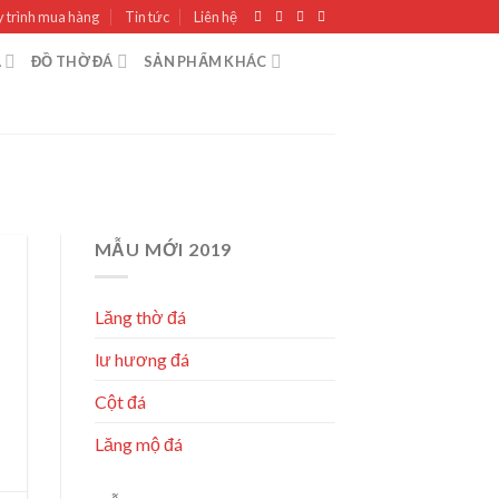
 trình mua hàng
Tin tức
Liên hệ
Á
ĐỒ THỜ ĐÁ
SẢN PHẨM KHÁC
MẪU MỚI 2019
Lăng thờ đá
lư hương đá
Cột đá
Lăng mộ đá