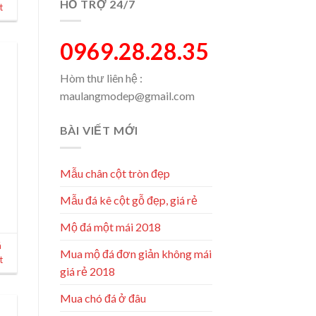
HỖ TRỢ 24/7
t
0969.28.28.35
Hòm thư liên hệ :
maulangmodep@gmail.com
BÀI VIẾT MỚI
Mẫu chân cột tròn đẹp
Mẫu đá kê cột gỗ đẹp, giá rẻ
Mộ đá một mái 2018
á
Mua mộ đá đơn giản không mái
t
giá rẻ 2018
Mua chó đá ở đâu