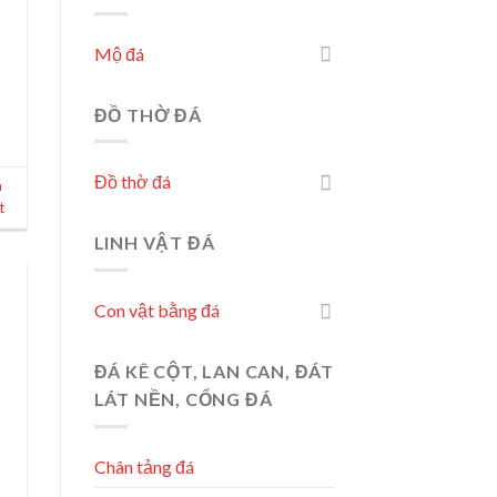
Mộ đá
ĐỒ THỜ ĐÁ
Đồ thờ đá
á
t
LINH VẬT ĐÁ
Con vật bằng đá
ĐÁ KÊ CỘT, LAN CAN, ĐÁT
LÁT NỀN, CỔNG ĐÁ
Chân tảng đá