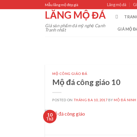
Skip
Lăng mộ đá
Gi
Mẫu lăng mộ đẹp giá
to
LĂNG MỘ ĐÁ
TRAN
content
Giá sản phẩm đá mỹ nghệ Cạnh
GIÁ MỘ Đ
Tranh nhất
MỘ CÔNG GIÁO ĐÁ
Mộ đá công giáo 10
POSTED ON
THÁNG BA 10, 2017
BY
MỘ ĐÁ NINH
10
Th3