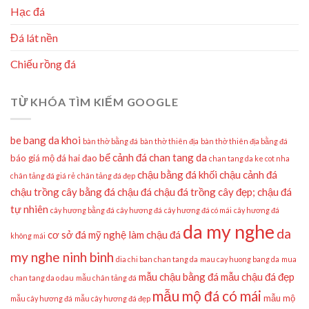
Hạc đá
Đá lát nền
Chiếu rồng đá
TỪ KHÓA TÌM KIẾM GOOGLE
be bang da khoi
bàn thờ bằng đá
bàn thờ thiên địa
bàn thờ thiên địa bằng đá
bể cảnh đá
chan tang da
báo giá mộ đá hai đao
chan tang da ke cot nha
chậu bằng đá khối
chậu cảnh đá
chân tảng đá giá rẻ
chân tảng đá đẹp
chậu trồng cây bằng đá
chậu đá
chậu đá trồng cây đẹp;
chậu đá
tự nhiên
cây hương bằng đá
cây hương đá
cây hương đá có mái
cây hương đá
da my nghe
da
cơ sở đá mỹ nghệ làm chậu đá
không mái
my nghe ninh binh
dia chi ban chan tang da
mau cay huong bang da
mua
mẫu chậu bằng đá
mẫu chậu đá đẹp
chan tang da o dau
mẫu chân tảng đá
mẫu mộ đá có mái
mẫu mộ
mẫu cây hương đá
mẫu cây hương đá đẹp