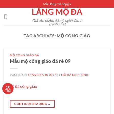
Skip
Mẫu lăng mộ đẹp giá
LĂNG MỘ ĐÁ
to
content
Giá sản phẩm đá mỹ nghệ Cạnh
Tranh nhất
TAG ARCHIVES:
MỘ CÔNG GIÁO
MỘ CÔNG GIÁO ĐÁ
Mẫu mộ công giáo đá rẻ 09
POSTED ON
THÁNG BA 10, 2017
BY
MỘ ĐÁ NINH BÌNH
10
Th3
CONTINUE READING
→