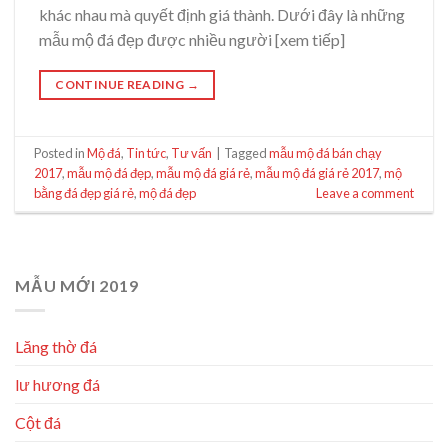
khác nhau mà quyết định giá thành. Dưới đây là những
mẫu mộ đá đẹp được nhiều người [xem tiếp]
CONTINUE READING
→
Posted in
Mộ đá
,
Tin tức
,
Tư vấn
|
Tagged
mẫu mộ đá bán chạy
2017
,
mẫu mộ đá đẹp
,
mẫu mộ đá giá rẻ
,
mẫu mộ đá giá rẻ 2017
,
mộ
bằng đá đẹp giá rẻ
,
mộ đá đẹp
Leave a comment
MẪU MỚI 2019
Lăng thờ đá
lư hương đá
Cột đá