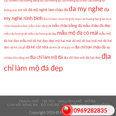
tự nhiên
cây hương bằng đá
cây hương đá
cây hương đá có mái
cây hương đá
da my nghe
da
cơ sở đá mỹ nghệ làm chậu đá
không mái
my nghe ninh binh
dia chi ban chan tang da
mau cay huong bang da
mua
mẫu chậu bằng đá
mẫu chậu đá đẹp
chan tang da o dau
mẫu chân tảng đá
mẫu mộ đá có mái
mẫu mộ
mẫu cây hương đá
mẫu cây hương đá đẹp
đá hai đao
mẫu mộ đá hai đao đẹp
mộ hai mái đá
mộ đá hai mái
mộ đá hai
đá kê cột nhà
địa chỉ bán chậu đá
đao
đá kê cột gỗ
đá kê cột nhà giá rẻ
địa
địa
địa chỉ làm mộ đá
địa chỉ làm mộ đá hai đao
chỉ làm khu lăng mộ
chỉ làm mộ đá đẹp
TRANG CHỦ
TIN TỨC
KHU LĂNG MỘ
MỘ ĐÁ
CON VẬT BẰNG ĐÁ
ĐỒ THỜ ĐÁ
SẢN PHẨM KHÁC
GIÁ MỘ ĐÁ
0969282835
Copyright 2026 ©
Mẫu Mộ Đá Đẹp