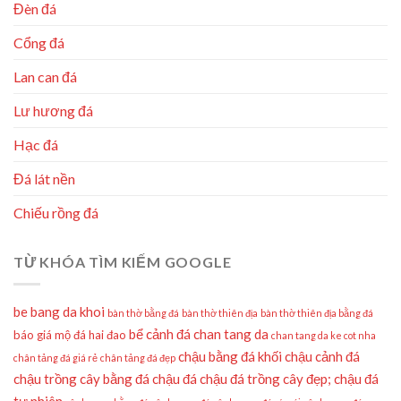
Đèn đá
Cổng đá
Lan can đá
Lư hương đá
Hạc đá
Đá lát nền
Chiếu rồng đá
TỪ KHÓA TÌM KIẾM GOOGLE
be bang da khoi
bàn thờ bằng đá
bàn thờ thiên địa
bàn thờ thiên địa bằng đá
bể cảnh đá
chan tang da
báo giá mộ đá hai đao
chan tang da ke cot nha
chậu bằng đá khối
chậu cảnh đá
chân tảng đá giá rẻ
chân tảng đá đẹp
chậu trồng cây bằng đá
chậu đá
chậu đá trồng cây đẹp;
chậu đá