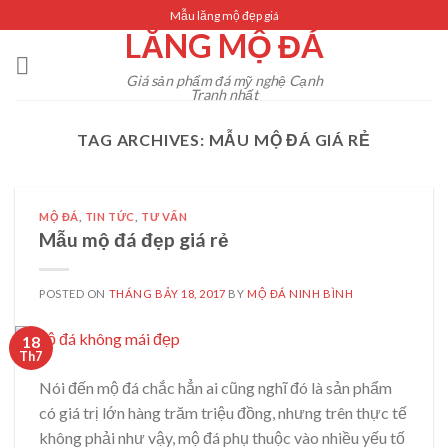
Skip
Mẫu lăng mộ đẹp giá
LĂNG MỘ ĐÁ
to
content
Giá sản phẩm đá mỹ nghệ Cạnh
Tranh nhất
TAG ARCHIVES:
MẪU MỘ ĐÁ GIÁ RẺ
MỘ ĐÁ
,
TIN TỨC
,
TƯ VẤN
Mẫu mộ đá đẹp giá rẻ
POSTED ON
THÁNG BẢY 18, 2017
BY
MỘ ĐÁ NINH BÌNH
18
Th7
Nói đến mộ đá chắc hẳn ai cũng nghĩ đó là sản phẩm
có giá trị lớn hàng trăm triệu đồng, nhưng trên thực tế
không phải như vậy, mộ đá phụ thuộc vào nhiều yếu tố