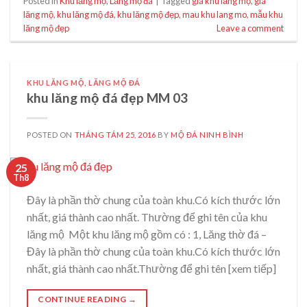
Posted in
Khu lăng mộ
,
Lăng mộ đá
|
Tagged
giá khu lăng mộ
,
giá
lăng mộ
,
khu lăng mộ đá
,
khu lăng mộ đẹp
,
mau khu lang mo
,
mẫu khu
lăng mộ đẹp
Leave a comment
KHU LĂNG MỘ
,
LĂNG MỘ ĐÁ
khu lăng mộ đá đẹp MM 03
POSTED ON
THÁNG TÁM 25, 2016
BY
MỘ ĐÁ NINH BÌNH
25
Th8
Đây là phần thờ chung của toàn khu.Có kích thước lớn
nhất, giá thành cao nhất. Thường để ghi tên của khu
lăng mộ Một khu lăng mộ gồm có : 1, Lăng thờ đá –
Đây là phần thờ chung của toàn khu.Có kích thước lớn
nhất, giá thành cao nhất.Thường để ghi tên [xem tiếp]
CONTINUE READING
→