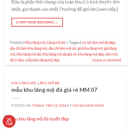
Đây là phần thờ chung của toàn khu.Có kích thước lớn
nhất, giá thành cao nhất.Thường để ghi tên [xem tiếp]
CONTINUE READING
→
Posted in
Khu lăng mộ
,
Lăng mộ đá
|
Tagged
cơ sở làm mộ đá đẹp
,
địa chỉ làm khu lăng mộ
,
địa chỉ làm mộ đá
,
giá khu lăng mộ
,
giá lăng
mộ
,
khu lăng mộ đá
,
khu lăng mộ đá giá rẻ
,
khu lăng mộ đẹp
,
làm mộ
đá ở đâu
,
mẫu khu lăng mộ đẹp
Leave a comment
KHU LĂNG MỘ
,
LĂNG MỘ ĐÁ
mẫu khu lăng mộ đá giá rẻ MM 07
POSTED ON
THÁNG TÁM 25, 2016
BY
MỘ ĐÁ NINH BÌNH
25
Th8