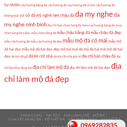
tự nhiên
cây hương bằng đá
cây hương đá
cây hương đá có mái
cây hương đá
da my nghe
da
cơ sở đá mỹ nghệ làm chậu đá
không mái
my nghe ninh binh
dia chi ban chan tang da
mau cay huong bang da
mua
mẫu chậu bằng đá
mẫu chậu đá đẹp
chan tang da o dau
mẫu chân tảng đá
mẫu mộ đá có mái
mẫu mộ
mẫu cây hương đá
mẫu cây hương đá đẹp
đá hai đao
mẫu mộ đá hai đao đẹp
mộ hai mái đá
mộ đá hai mái
mộ đá hai
đá kê cột nhà
địa chỉ bán chậu đá
đao
đá kê cột gỗ
đá kê cột nhà giá rẻ
địa
địa
địa chỉ làm mộ đá
địa chỉ làm mộ đá hai đao
chỉ làm khu lăng mộ
chỉ làm mộ đá đẹp
TRANG CHỦ
TIN TỨC
KHU LĂNG MỘ
MỘ ĐÁ
CON VẬT BẰNG ĐÁ
ĐỒ THỜ ĐÁ
SẢN PHẨM KHÁC
GIÁ MỘ ĐÁ
0969282835