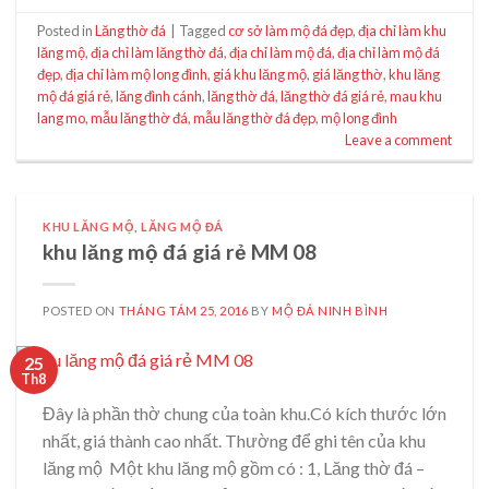
Posted in
Lăng thờ đá
|
Tagged
cơ sở làm mộ đá đẹp
,
địa chỉ làm khu
lăng mộ
,
địa chỉ làm lăng thờ đá
,
địa chỉ làm mộ đá
,
địa chỉ làm mộ đá
đẹp
,
địa chỉ làm mộ long đình
,
giá khu lăng mộ
,
giá lăng thờ
,
khu lăng
mộ đá giá rẻ
,
lăng đình cánh
,
lăng thờ đá
,
lăng thờ đá giá rẻ
,
mau khu
lang mo
,
mẫu lăng thờ đá
,
mẫu lăng thờ đá đẹp
,
mộ long đình
Leave a comment
KHU LĂNG MỘ
,
LĂNG MỘ ĐÁ
khu lăng mộ đá giá rẻ MM 08
POSTED ON
THÁNG TÁM 25, 2016
BY
MỘ ĐÁ NINH BÌNH
25
Th8
Đây là phần thờ chung của toàn khu.Có kích thước lớn
nhất, giá thành cao nhất. Thường để ghi tên của khu
lăng mộ Một khu lăng mộ gồm có : 1, Lăng thờ đá –