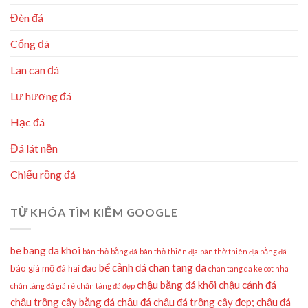
Đèn đá
Cổng đá
Lan can đá
Lư hương đá
Hạc đá
Đá lát nền
Chiếu rồng đá
TỪ KHÓA TÌM KIẾM GOOGLE
be bang da khoi
bàn thờ bằng đá
bàn thờ thiên địa
bàn thờ thiên địa bằng đá
bể cảnh đá
chan tang da
báo giá mộ đá hai đao
chan tang da ke cot nha
chậu bằng đá khối
chậu cảnh đá
chân tảng đá giá rẻ
chân tảng đá đẹp
chậu trồng cây bằng đá
chậu đá
chậu đá trồng cây đẹp;
chậu đá