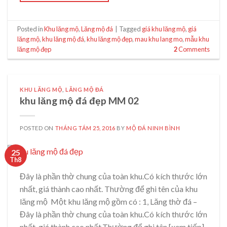
Posted in
Khu lăng mộ
,
Lăng mộ đá
|
Tagged
giá khu lăng mộ
,
giá
lăng mộ
,
khu lăng mộ đá
,
khu lăng mộ đẹp
,
mau khu lang mo
,
mẫu khu
lăng mộ đẹp
2
Comments
KHU LĂNG MỘ
,
LĂNG MỘ ĐÁ
khu lăng mộ đá đẹp MM 02
POSTED ON
THÁNG TÁM 25, 2016
BY
MỘ ĐÁ NINH BÌNH
25
Th8
Đây là phần thờ chung của toàn khu.Có kích thước lớn
nhất, giá thành cao nhất. Thường để ghi tên của khu
lăng mộ Một khu lăng mộ gồm có : 1, Lăng thờ đá –
Đây là phần thờ chung của toàn khu.Có kích thước lớn
nhất, giá thành cao nhất.Thường để ghi tên [xem tiếp]