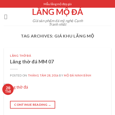
Skip
Mẫu lăng mộ đẹp giá
LĂNG MỘ ĐÁ
to
content
Giá sản phẩm đá mỹ nghệ Cạnh
Tranh nhất
TAG ARCHIVES:
GIÁ KHU LĂNG MỘ
LĂNG THỜ ĐÁ
Lăng thờ đá MM 07
POSTED ON
THÁNG TÁM 28, 2016
BY
MỘ ĐÁ NINH BÌNH
28
Th8
CONTINUE READING
→