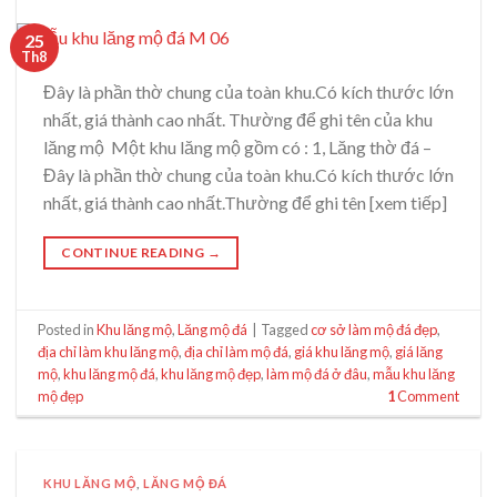
25
Th8
Đây là phần thờ chung của toàn khu.Có kích thước lớn
nhất, giá thành cao nhất. Thường để ghi tên của khu
lăng mộ Một khu lăng mộ gồm có : 1, Lăng thờ đá –
Đây là phần thờ chung của toàn khu.Có kích thước lớn
nhất, giá thành cao nhất.Thường để ghi tên [xem tiếp]
CONTINUE READING
→
Posted in
Khu lăng mộ
,
Lăng mộ đá
|
Tagged
cơ sở làm mộ đá đẹp
,
địa chỉ làm khu lăng mộ
,
địa chỉ làm mộ đá
,
giá khu lăng mộ
,
giá lăng
mộ
,
khu lăng mộ đá
,
khu lăng mộ đẹp
,
làm mộ đá ở đâu
,
mẫu khu lăng
mộ đẹp
1
Comment
KHU LĂNG MỘ
,
LĂNG MỘ ĐÁ