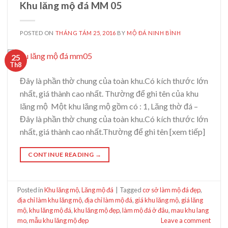
Khu lăng mộ đá MM 05
POSTED ON
THÁNG TÁM 25, 2016
BY
MỘ ĐÁ NINH BÌNH
25
Th8
Đây là phần thờ chung của toàn khu.Có kích thước lớn
nhất, giá thành cao nhất. Thường để ghi tên của khu
lăng mộ Một khu lăng mộ gồm có : 1, Lăng thờ đá –
Đây là phần thờ chung của toàn khu.Có kích thước lớn
nhất, giá thành cao nhất.Thường để ghi tên [xem tiếp]
CONTINUE READING
→
Posted in
Khu lăng mộ
,
Lăng mộ đá
|
Tagged
cơ sở làm mộ đá đẹp
,
địa chỉ làm khu lăng mộ
,
địa chỉ làm mộ đá
,
giá khu lăng mộ
,
giá lăng
mộ
,
khu lăng mộ đá
,
khu lăng mộ đẹp
,
làm mộ đá ở đâu
,
mau khu lang
mo
,
mẫu khu lăng mộ đẹp
Leave a comment