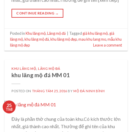
CONTINUE READING
→
Posted in
Khu lăng mộ
,
Lăng mộ đá
|
Tagged
giá khu lăng mộ
,
giá
lăng mộ
,
khu lăng mộ đá
,
khu lăng mộ đẹp
,
mau khu lang mo
,
mẫu khu
lăng mộ đẹp
Leave a comment
KHU LĂNG MỘ
,
LĂNG MỘ ĐÁ
khu lăng mộ đá MM 01
POSTED ON
THÁNG TÁM 25, 2016
BY
MỘ ĐÁ NINH BÌNH
25
Th8
Đây là phần thờ chung của toàn khu.Có kích thước lớn
nhất, giá thành cao nhất. Thường để ghi tên của khu