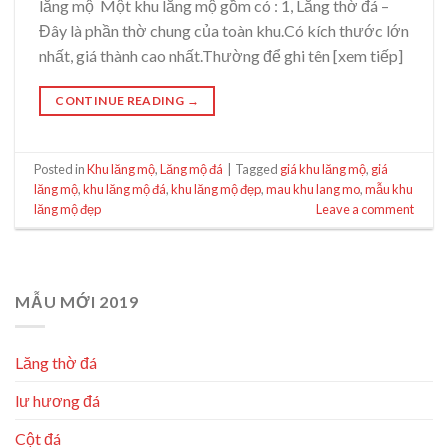
lăng mộ Một khu lăng mộ gồm có : 1, Lăng thờ đá –
Đây là phần thờ chung của toàn khu.Có kích thước lớn
nhất, giá thành cao nhất.Thường để ghi tên [xem tiếp]
CONTINUE READING
→
Posted in
Khu lăng mộ
,
Lăng mộ đá
|
Tagged
giá khu lăng mộ
,
giá
lăng mộ
,
khu lăng mộ đá
,
khu lăng mộ đẹp
,
mau khu lang mo
,
mẫu khu
lăng mộ đẹp
Leave a comment
MẪU MỚI 2019
Lăng thờ đá
lư hương đá
Cột đá