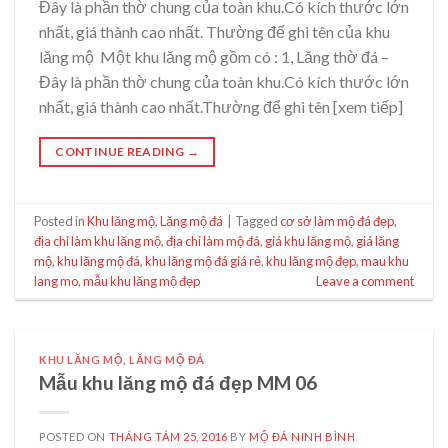
Đây là phần thờ chung của toàn khu.Có kích thước lớn
nhất, giá thành cao nhất. Thường để ghi tên của khu
lăng mộ Một khu lăng mộ gồm có : 1, Lăng thờ đá –
Đây là phần thờ chung của toàn khu.Có kích thước lớn
nhất, giá thành cao nhất.Thường để ghi tên [xem tiếp]
CONTINUE READING
→
Posted in
Khu lăng mộ
,
Lăng mộ đá
|
Tagged
cơ sở làm mộ đá đẹp
,
địa chỉ làm khu lăng mộ
,
địa chỉ làm mộ đá
,
giá khu lăng mộ
,
giá lăng
mộ
,
khu lăng mộ đá
,
khu lăng mộ đá giá rẻ
,
khu lăng mộ đẹp
,
mau khu
lang mo
,
mẫu khu lăng mộ đẹp
Leave a comment
KHU LĂNG MỘ
,
LĂNG MỘ ĐÁ
Mẫu khu lăng mộ đá đẹp MM 06
POSTED ON
THÁNG TÁM 25, 2016
BY
MỘ ĐÁ NINH BÌNH