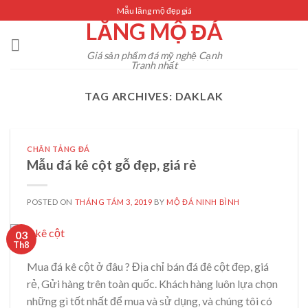
Skip
Mẫu lăng mộ đẹp giá
LĂNG MỘ ĐÁ
to
content
Giá sản phẩm đá mỹ nghệ Cạnh
Tranh nhất
TAG ARCHIVES:
DAKLAK
CHÂN TẢNG ĐÁ
Mẫu đá kê cột gỗ đẹp, giá rẻ
POSTED ON
THÁNG TÁM 3, 2019
BY
MỘ ĐÁ NINH BÌNH
03
Th8
Mua đá kê cột ở đâu ? Địa chỉ bán đá đê cột đẹp, giá
rẻ, Gửi hàng trên toàn quốc. Khách hàng luôn lựa chọn
những gì tốt nhất để mua và sử dụng, và chúng tôi có