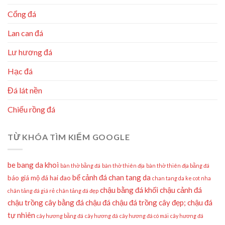
Cổng đá
Lan can đá
Lư hương đá
Hạc đá
Đá lát nền
Chiếu rồng đá
TỪ KHÓA TÌM KIẾM GOOGLE
be bang da khoi
bàn thờ bằng đá
bàn thờ thiên địa
bàn thờ thiên địa bằng đá
bể cảnh đá
chan tang da
báo giá mộ đá hai đao
chan tang da ke cot nha
chậu bằng đá khối
chậu cảnh đá
chân tảng đá giá rẻ
chân tảng đá đẹp
chậu trồng cây bằng đá
chậu đá
chậu đá trồng cây đẹp;
chậu đá
tự nhiên
cây hương bằng đá
cây hương đá
cây hương đá có mái
cây hương đá