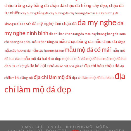
chậu trồng cây bằng đá
chậu đá
chậu đá trồng cây đẹp;
chậu đá
tự nhiên
cây hương bằng đá
cây hương đá
cây hương đá có mái
cây hương đá
da my nghe
da
cơ sở đá mỹ nghệ làm chậu đá
không mái
my nghe ninh binh
dia chi ban chan tang da
mau cay huong bang da
mua
mẫu chậu bằng đá
mẫu chậu đá đẹp
chan tang da o dau
mẫu chân tảng đá
mẫu mộ đá có mái
mẫu mộ
mẫu cây hương đá
mẫu cây hương đá đẹp
đá hai đao
mẫu mộ đá hai đao đẹp
mộ hai mái đá
mộ đá hai mái
mộ đá hai
đá kê cột nhà
địa chỉ bán chậu đá
đao
đá kê cột gỗ
đá kê cột nhà giá rẻ
địa
địa
địa chỉ làm mộ đá
địa chỉ làm mộ đá hai đao
chỉ làm khu lăng mộ
chỉ làm mộ đá đẹp
TRANG CHỦ
TIN TỨC
KHU LĂNG MỘ
MỘ ĐÁ
CON VẬT BẰNG ĐÁ
ĐỒ THỜ ĐÁ
SẢN PHẨM KHÁC
GIÁ MỘ ĐÁ