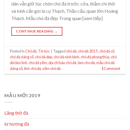
dân vẫn giữ tục chôn chó đá trước cửa, thậm chí thờ
và kính cẩn gọi là cụ Thạch, Thần cẩu, quan lớn Hoàng
Thạch. Mẫu chó đá đẹp Trong quan [xem tiếp]
CONTINUE READING
→
Posted in
Chó đá
,
Tin tức
|
Tagged
chó đá
,
chó đá 2017;
,
chó đá cổ
,
chó đá dáng cổ
,
chó đá đẹp
,
chó đá ninh bình
,
chó đá phong thủy
,
chó
đá tâm linh
,
chó đá yểm
,
địa chỉ bán chó đá
,
làm cho đá
,
mẫu chó đá
dáng cổ
,
thờ chó đá
,
yểm chó đá
1
Comment
MẪU MỚI 2019
Lăng thờ đá
lư hương đá