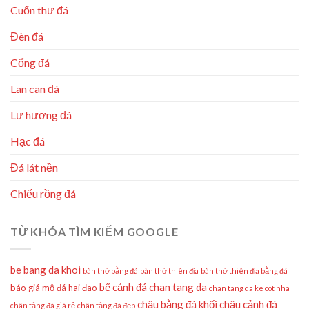
Cuốn thư đá
Đèn đá
Cổng đá
Lan can đá
Lư hương đá
Hạc đá
Đá lát nền
Chiếu rồng đá
TỪ KHÓA TÌM KIẾM GOOGLE
be bang da khoi
bàn thờ bằng đá
bàn thờ thiên địa
bàn thờ thiên địa bằng đá
bể cảnh đá
chan tang da
báo giá mộ đá hai đao
chan tang da ke cot nha
chậu bằng đá khối
chậu cảnh đá
chân tảng đá giá rẻ
chân tảng đá đẹp