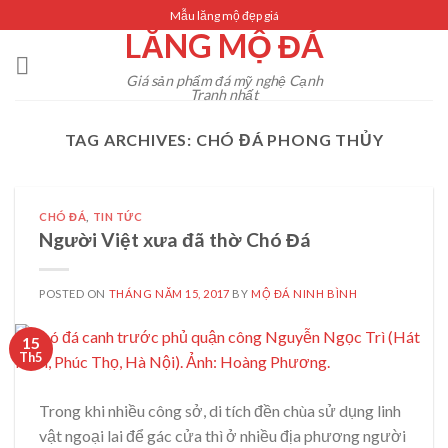
Skip
Mẫu lăng mộ đẹp giá
LĂNG MỘ ĐÁ
to
content
Giá sản phẩm đá mỹ nghệ Cạnh
Tranh nhất
TAG ARCHIVES:
CHÓ ĐÁ PHONG THỦY
CHÓ ĐÁ
,
TIN TỨC
Người Việt xưa đã thờ Chó Đá
POSTED ON
THÁNG NĂM 15, 2017
BY
MỘ ĐÁ NINH BÌNH
15
Th5
Trong khi nhiều công sở, di tích đền chùa sử dụng linh
vật ngoại lai để gác cửa thì ở nhiều địa phương người