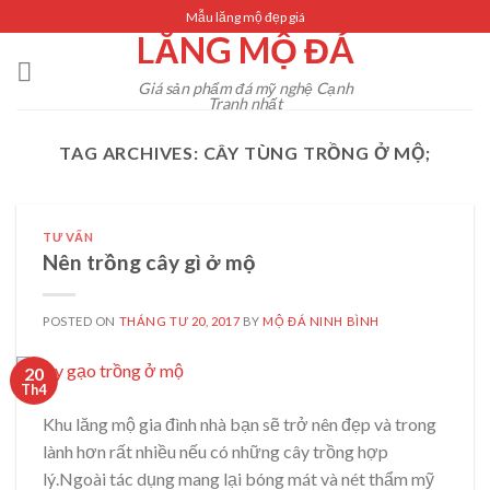
Skip
Mẫu lăng mộ đẹp giá
LĂNG MỘ ĐÁ
to
content
Giá sản phẩm đá mỹ nghệ Cạnh
Tranh nhất
TAG ARCHIVES:
CÂY TÙNG TRỒNG Ở MỘ;
TƯ VẤN
Nên trồng cây gì ở mộ
POSTED ON
THÁNG TƯ 20, 2017
BY
MỘ ĐÁ NINH BÌNH
20
Th4
Khu lăng mộ gia đình nhà bạn sẽ trở nên đẹp và trong
lành hơn rất nhiều nếu có những cây trồng hợp
lý.Ngoài tác dụng mang lại bóng mát và nét thẩm mỹ