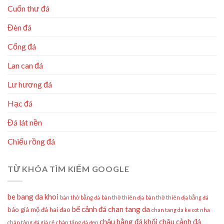
Cuốn thư đá
Đèn đá
Cổng đá
Lan can đá
Lư hương đá
Hạc đá
Đá lát nền
Chiếu rồng đá
TỪ KHÓA TÌM KIẾM GOOGLE
be bang da khoi
bàn thờ bằng đá
bàn thờ thiên địa
bàn thờ thiên địa bằng đá
bể cảnh đá
chan tang da
báo giá mộ đá hai đao
chan tang da ke cot nha
chậu bằng đá khối
chậu cảnh đá
chân tảng đá giá rẻ
chân tảng đá đẹp