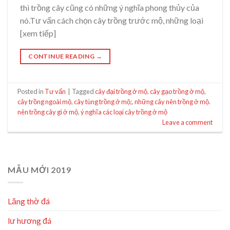
thì trồng cây cũng có những ý nghĩa phong thủy của
nó.Tư vấn cách chọn cây trồng trước mộ, những loại
[xem tiếp]
CONTINUE READING
→
Posted in
Tư vấn
|
Tagged
cây đại trồng ở mộ
,
cây gạo trồng ở mộ
,
cây trồng ngoài mộ
,
cây tùng trồng ở mộ;
,
những cây nên trồng ở mộ.
nên trồng cây gì ở mộ
,
ý nghĩa các loại cây trồng ở mộ
Leave a comment
MẪU MỚI 2019
Lăng thờ đá
lư hương đá