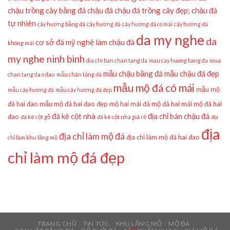
chậu trồng cây bằng đá
chậu đá
chậu đá trồng cây đẹp;
chậu đá
tự nhiên
cây hương bằng đá
cây hương đá
cây hương đá có mái
cây hương đá
da my nghe
da
cơ sở đá mỹ nghệ làm chậu đá
không mái
my nghe ninh binh
dia chi ban chan tang da
mau cay huong bang da
mua
mẫu chậu bằng đá
mẫu chậu đá đẹp
chan tang da o dau
mẫu chân tảng đá
mẫu mộ đá có mái
mẫu mộ
mẫu cây hương đá
mẫu cây hương đá đẹp
đá hai đao
mẫu mộ đá hai đao đẹp
mộ hai mái đá
mộ đá hai mái
mộ đá hai
đá kê cột nhà
địa chỉ bán chậu đá
đao
đá kê cột gỗ
đá kê cột nhà giá rẻ
địa
địa
địa chỉ làm mộ đá
địa chỉ làm mộ đá hai đao
chỉ làm khu lăng mộ
chỉ làm mộ đá đẹp
TRANG CHỦ
TIN TỨC
KHU LĂNG MỘ
MỘ ĐÁ