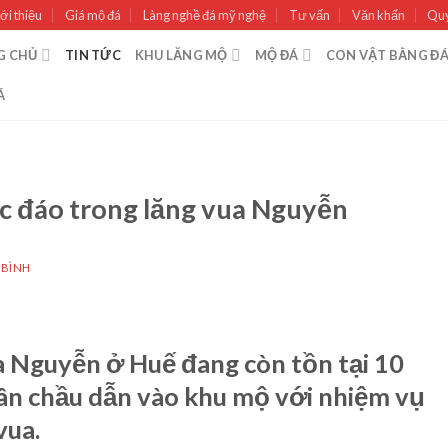
ới thiệu
Giá mộ đá
Làng nghề đá mỹ nghệ
Tư vấn
Văn khấn
Quy
G CHỦ
TIN TỨC
KHU LĂNG MỘ
MỘ ĐÁ
CON VẬT BẰNG Đ
Á
 đáo trong lăng vua Nguyễn
 BÌNH
ua Nguyễn ở Huế đang còn tồn tại 10
sân chầu dẫn vào khu mộ với nhiệm vụ
vua.