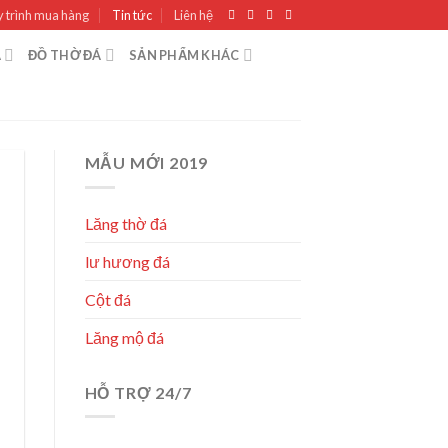
 trình mua hàng
Tin tức
Liên hệ
Á
ĐỒ THỜ ĐÁ
SẢN PHẨM KHÁC
MẪU MỚI 2019
Lăng thờ đá
lư hương đá
Cột đá
Lăng mộ đá
HỖ TRỢ 24/7