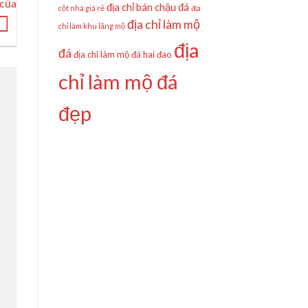
 của
địa chỉ bán chậu đá
cột nhà giá rẻ
địa
địa chỉ làm mộ
chỉ làm khu lăng mộ
địa
đá
địa chỉ làm mộ đá hai đao
chỉ làm mộ đá
đẹp