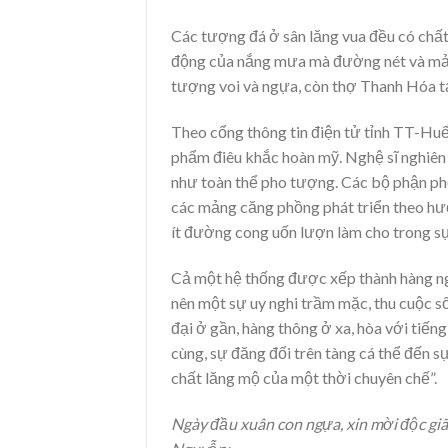
Các tượng đá ở sân lăng vua đều có chất 
động của nắng mưa mà đường nét và mảng
tượng voi và ngựa, còn thợ Thanh Hóa 
Theo cổng thông tin điện tử tỉnh TT-Hu
phẩm điêu khắc hoàn mỹ. Nghệ sĩ nghiên 
như toàn thể pho tượng. Các bộ phận phố
các mảng căng phồng phát triển theo hư
ít đường cong uốn lượn làm cho trong sự
Cả một hệ thống được xếp thành hàng nga
nên một sự uy nghi trầm mặc, thu cuộc số
đại ở gần, hàng thông ở xa, hòa với tiếng
cùng, sự đăng đối trên tàng cá thể đến s
chất lăng mộ của một thời chuyên chế”.
Ngày đầu xuân con ngựa, xin mời độc giã