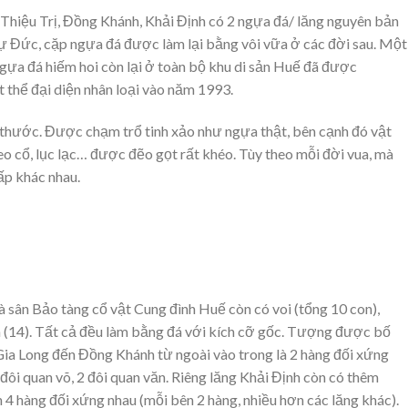
Thiệu Trị, Đồng Khánh, Khải Định có 2 ngựa đá/ lăng nguyên bản
Tự Đức, cặp ngựa đá được làm lại bằng vôi vữa ở các đời sau. Một
ngựa đá hiếm hoi còn lại ở toàn bộ khu di sản Huế đã được
 thể đại diện nhân loại vào năm 1993.
 thước. Được chạm trổ tinh xảo như ngựa thật, bên cạnh đó vật
eo cổ, lục lạc… được đẽo gọt rất khéo. Tùy theo mỗi đời vua, mà
ấp khác nhau.
à sân Bảo tàng cổ vật Cung đình Huế còn có voi (tổng 10 con),
ính (14). Tất cả đều làm bằng đá với kích cỡ gốc. Tượng được bố
 Gia Long đến Đồng Khánh từ ngoài vào trong là 2 hàng đối xứng
 đôi quan võ, 2 đôi quan văn. Riêng lăng Khải Định còn có thêm
h 4 hàng đối xứng nhau (mỗi bên 2 hàng, nhiều hơn các lăng khác).