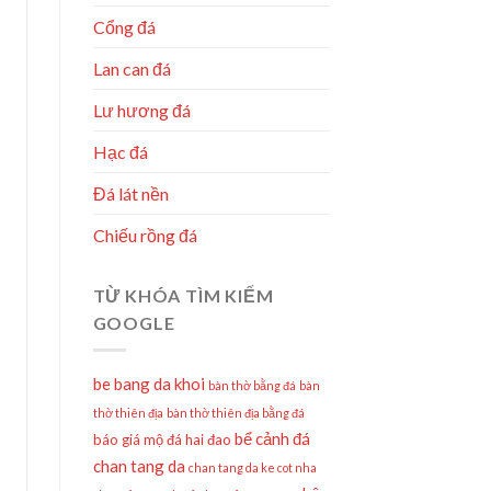
Cổng đá
Lan can đá
Lư hương đá
Hạc đá
Đá lát nền
Chiếu rồng đá
TỪ KHÓA TÌM KIẾM
GOOGLE
be bang da khoi
bàn thờ bằng đá
bàn
thờ thiên địa
bàn thờ thiên địa bằng đá
bể cảnh đá
báo giá mộ đá hai đao
chan tang da
chan tang da ke cot nha