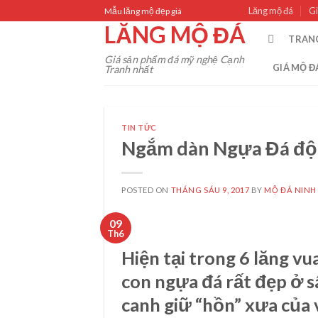
Skip
Lăng mộ đá
Gi
Mẫu lăng mộ đẹp giá
to
LĂNG MỘ ĐÁ
TRAN
content
Giá sản phẩm đá mỹ nghệ Cạnh
GIÁ MỘ Đ
Tranh nhất
TIN TỨC
Ngắm dàn Ngựa Đá độc
POSTED ON
THÁNG SÁU 9, 2017
BY
MỘ ĐÁ NINH
09
Th6
Hiện tại trong 6 lăng v
con ngựa đá rất đẹp ở 
canh giữ “hồn” xưa của 