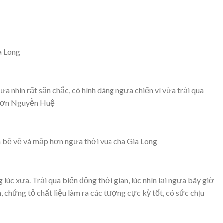
a Long
a nhìn rất săn chắc, có hình dáng ngựa chiến vì vừa trải qua
y Sơn Nguyễn Huệ
 bệ vệ và mập hơn ngựa thời vua cha Gia Long
úc xưa. Trải qua biến động thời gian, lúc nhìn lại ngựa bây giờ
 chứng tỏ chất liệu làm ra các tượng cực kỳ tốt, có sức chịu