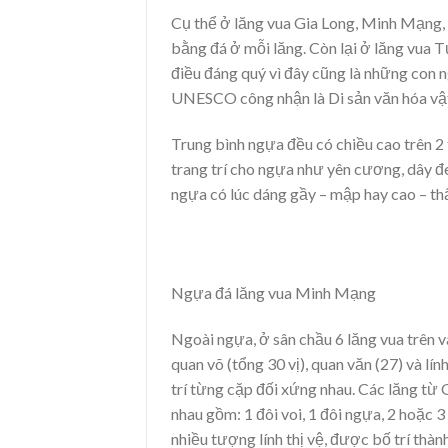
Cụ thể ở lăng vua Gia Long, Minh Mạng, 
bằng đá ở mỗi lăng. Còn lại ở lăng vua 
điều đáng quý vì đây cũng là những con 
UNESCO công nhận là Di sản văn hóa vật
Trung bình ngựa đều có chiều cao trên 2
trang trí cho ngựa như yên cương, dây đ
ngựa có lúc dáng gầy – mập hay cao – th
Ngựa đá lăng vua Minh Mạng
Ngoài ngựa, ở sân chầu 6 lăng vua trên v
quan võ (tổng 30 vị), quan văn (27) và l
trí từng cặp đối xứng nhau. Các lăng từ
nhau gồm: 1 đôi voi, 1 đôi ngựa, 2 hoặc 3
nhiều tượng lính thị vệ, được bố trí thàn