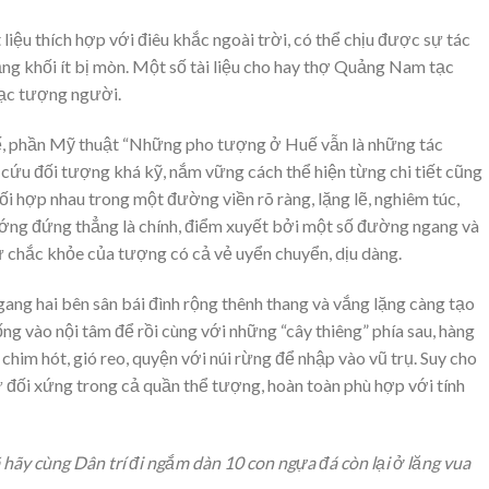
liệu thích hợp với điêu khắc ngoài trời, có thể chịu được sự tác
 khối ít bị mòn. Một số tài liệu cho hay thợ Quảng Nam tạc
tạc tượng người.
ế, phần Mỹ thuật “Những pho tượng ở Huế vẫn là những tác
cứu đối tượng khá kỹ, nắm vững cách thể hiện từng chi tiết cũng
i hợp nhau trong một đường viền rõ ràng, lặng lẽ, nghiêm túc,
ớng đứng thẳng là chính, điểm xuyết bởi một số đường ngang và
 chắc khỏe của tượng có cả vẻ uyển chuyển, dịu dàng.
ng hai bên sân bái đình rộng thênh thang và vắng lặng càng tạo
ng vào nội tâm để rồi cùng với những “cây thiêng” phía sau, hàng
 chim hót, gió reo, quyện với núi rừng để nhập vào vũ trụ. Suy cho
ự đối xứng trong cả quần thể tượng, hoàn toàn phù hợp với tính
 hãy cùng Dân trí đi ngắm dàn 10 con ngựa đá còn lại ở lăng vua