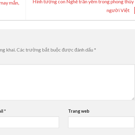
Hình tượng con Nghê trấn yểm trong phong thủy
 may mắn,
người Việt
ng khai.
Các trường bắt buộc được đánh dấu
*
il
*
Trang web