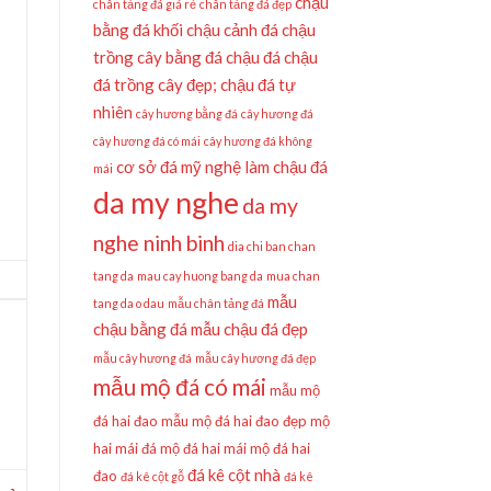
chậu
chân tảng đá giá rẻ
chân tảng đá đẹp
bằng đá khối
chậu cảnh đá
chậu
trồng cây bằng đá
chậu đá
chậu
đá trồng cây đẹp;
chậu đá tự
nhiên
cây hương bằng đá
cây hương đá
cây hương đá có mái
cây hương đá không
cơ sở đá mỹ nghệ làm chậu đá
mái
da my nghe
da my
nghe ninh binh
dia chi ban chan
tang da
mau cay huong bang da
mua chan
mẫu
tang da o dau
mẫu chân tảng đá
chậu bằng đá
mẫu chậu đá đẹp
mẫu cây hương đá
mẫu cây hương đá đẹp
mẫu mộ đá có mái
mẫu mộ
đá hai đao
mẫu mộ đá hai đao đẹp
mộ
hai mái đá
mộ đá hai mái
mộ đá hai
đá kê cột nhà
đao
đá kê cột gỗ
đá kê