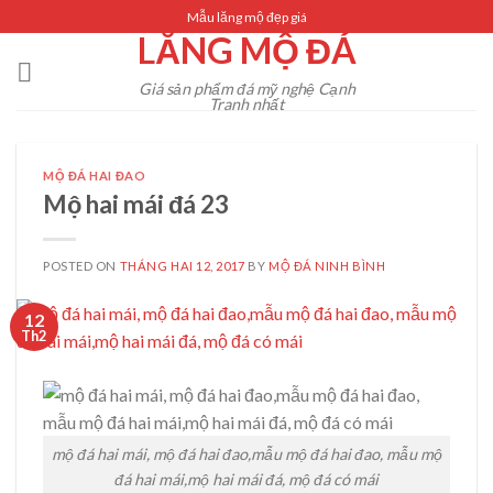
Skip
Mẫu lăng mộ đẹp giá
LĂNG MỘ ĐÁ
to
content
Giá sản phẩm đá mỹ nghệ Cạnh
Tranh nhất
MỘ ĐÁ HAI ĐAO
Mộ hai mái đá 23
POSTED ON
THÁNG HAI 12, 2017
BY
MỘ ĐÁ NINH BÌNH
12
Th2
mộ đá hai mái, mộ đá hai đao,mẫu mộ đá hai đao, mẫu mộ
đá hai mái,mộ hai mái đá, mộ đá có mái