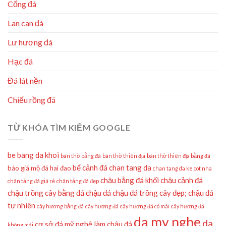
Cổng đá
Lan can đá
Lư hương đá
Hạc đá
Đá lát nền
Chiếu rồng đá
TỪ KHÓA TÌM KIẾM GOOGLE
be bang da khoi
bàn thờ bằng đá
bàn thờ thiên địa
bàn thờ thiên địa bằng đá
bể cảnh đá
chan tang da
báo giá mộ đá hai đao
chan tang da ke cot nha
chậu bằng đá khối
chậu cảnh đá
chân tảng đá giá rẻ
chân tảng đá đẹp
chậu trồng cây bằng đá
chậu đá
chậu đá trồng cây đẹp;
chậu đá
tự nhiên
cây hương bằng đá
cây hương đá
cây hương đá có mái
cây hương đá
da my nghe
da
cơ sở đá mỹ nghệ làm chậu đá
không mái