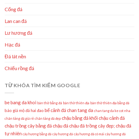
Cổng đá
Lan can đá
Lư hương đá
Hạc đá
Đá lát nền
Chiếu rồng đá
TỪ KHÓA TÌM KIẾM GOOGLE
be bang da khoi
bàn thờ bằng đá
bàn thờ thiên địa
bàn thờ thiên địa bằng đá
bể cảnh đá
chan tang da
báo giá mộ đá hai đao
chan tang da ke cot nha
chậu bằng đá khối
chậu cảnh đá
chân tảng đá giá rẻ
chân tảng đá đẹp
chậu trồng cây bằng đá
chậu đá
chậu đá trồng cây đẹp;
chậu đá
tự nhiên
cây hương bằng đá
cây hương đá
cây hương đá có mái
cây hương đá