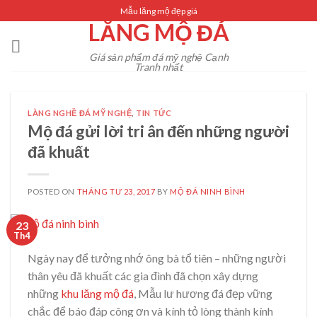
Skip
Mẫu lăng mộ đẹp giá
LĂNG MỘ ĐÁ
to
content
Giá sản phẩm đá mỹ nghệ Cạnh
Tranh nhất
LÀNG NGHỀ ĐÁ MỸ NGHỆ
,
TIN TỨC
Mộ đá gửi lời tri ân đến những người
đã khuất
POSTED ON
THÁNG TƯ 23, 2017
BY
MỘ ĐÁ NINH BÌNH
23
Th4
Ngày nay để tưởng nhớ ông bà tổ tiên – những người
thân yêu đã khuất các gia đình đã chọn xây dựng
những
khu lăng mộ đá
, Mẫu lư hương đá đẹp vững
chắc để báo đáp công ơn và kính tỏ lòng thành kính