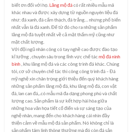
biết ơn đối với họ.
Lăng mộ đá
có rất nhiều mẫu mã
khác nhau và được xây dựng từ nguồn nguyên liệu đá
như: đá xanh, đá cẩm thạch, đá trắng… nhưng phổ biến
nhất vẫn là đá xanh. Để từ đó cho ra những sản phẩm
lăng mộ đá tuyệt nhất về cả mặt thẩm mỹ cũng như
mặt chất lượng.
Với đội ngũ nhân công có tay nghề cao được đào tạo
kĩ lưỡng , chuyên sâu trong lĩnh vực chế tác
mộ đá ninh
bình
, khu lăng mộ đá và các công trình đá khác. Chúng
tôi, cơ sở chuyên chế tác thi công công trình đá – Đá
mỹ nghệ xin chân trọng giới thiệu đến quý khách hàng
những sản phẩm lăng mộ đá, khu lăng mộ đá, con vật
đá, lan can đá,..có mẫu mã đa dạng phong phú và chất
lượng cao. Sản phẩm là sự kết hợp hài hòa giữa
những hoa văn họa tiết cổ điển và sự sáng tạo của
nghệ nhân, mang đến cho khách hàng cái nhìn đầy
thiện cảm về mẫu mộ đá sản phẩm. Nó không chỉ là
sản phẩm tâm linh thông thường mà đó còn đá sản