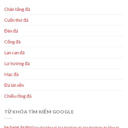
Chân tảng đá
Cuốn thư đá
Đèn đá
Cổng đá
Lan can đá
Lư hương đá
Hạc đá
Đá lát nền
Chiếu rồng đá
TỪ KHÓA TÌM KIẾM GOOGLE
be bang da khoi
bàn thờ bằng đá
bàn thờ thiên địa
bàn thờ thiên địa bằng đá