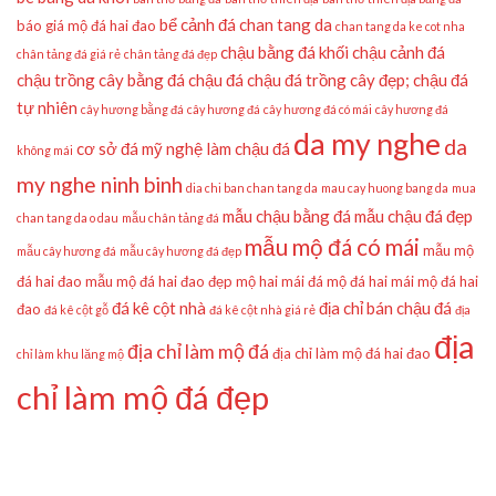
bể cảnh đá
chan tang da
báo giá mộ đá hai đao
chan tang da ke cot nha
chậu bằng đá khối
chậu cảnh đá
chân tảng đá giá rẻ
chân tảng đá đẹp
chậu trồng cây bằng đá
chậu đá
chậu đá trồng cây đẹp;
chậu đá
tự nhiên
cây hương bằng đá
cây hương đá
cây hương đá có mái
cây hương đá
da my nghe
da
cơ sở đá mỹ nghệ làm chậu đá
không mái
my nghe ninh binh
dia chi ban chan tang da
mau cay huong bang da
mua
mẫu chậu bằng đá
mẫu chậu đá đẹp
chan tang da o dau
mẫu chân tảng đá
mẫu mộ đá có mái
mẫu mộ
mẫu cây hương đá
mẫu cây hương đá đẹp
đá hai đao
mẫu mộ đá hai đao đẹp
mộ hai mái đá
mộ đá hai mái
mộ đá hai
đá kê cột nhà
địa chỉ bán chậu đá
đao
đá kê cột gỗ
đá kê cột nhà giá rẻ
địa
địa
địa chỉ làm mộ đá
địa chỉ làm mộ đá hai đao
chỉ làm khu lăng mộ
chỉ làm mộ đá đẹp