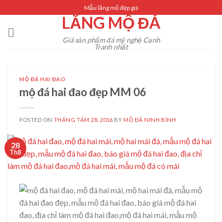
Skip
Mẫu lăng mộ đẹp giá
LĂNG MỘ ĐÁ
to
content
Giá sản phẩm đá mỹ nghệ Cạnh
Tranh nhất
MỘ ĐÁ HAI ĐAO
mộ đá hai đao đẹp MM 06
POSTED ON
THÁNG TÁM 28, 2016
BY
MỘ ĐÁ NINH BÌNH
28
Th8