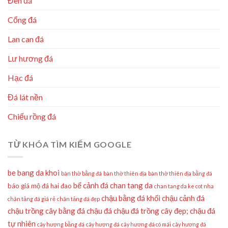
Đèn đá
Cổng đá
Lan can đá
Lư hương đá
Hạc đá
Đá lát nền
Chiếu rồng đá
TỪ KHÓA TÌM KIẾM GOOGLE
be bang da khoi
bàn thờ bằng đá
bàn thờ thiên địa
bàn thờ thiên địa bằng đá
bể cảnh đá
chan tang da
báo giá mộ đá hai đao
chan tang da ke cot nha
chậu bằng đá khối
chậu cảnh đá
chân tảng đá giá rẻ
chân tảng đá đẹp
chậu trồng cây bằng đá
chậu đá
chậu đá trồng cây đẹp;
chậu đá
tự nhiên
cây hương bằng đá
cây hương đá
cây hương đá có mái
cây hương đá