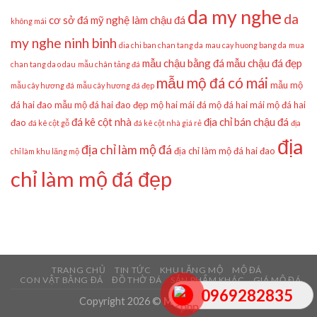
da my nghe
da
cơ sở đá mỹ nghệ làm chậu đá
không mái
my nghe ninh binh
dia chi ban chan tang da
mau cay huong bang da
mua
mẫu chậu bằng đá
mẫu chậu đá đẹp
chan tang da o dau
mẫu chân tảng đá
mẫu mộ đá có mái
mẫu mộ
mẫu cây hương đá
mẫu cây hương đá đẹp
đá hai đao
mẫu mộ đá hai đao đẹp
mộ hai mái đá
mộ đá hai mái
mộ đá hai
đá kê cột nhà
địa chỉ bán chậu đá
đao
đá kê cột gỗ
đá kê cột nhà giá rẻ
địa
địa
địa chỉ làm mộ đá
địa chỉ làm mộ đá hai đao
chỉ làm khu lăng mộ
chỉ làm mộ đá đẹp
TRANG CHỦ
TIN TỨC
KHU LĂNG MỘ
MỘ ĐÁ
CON VẬT BẰNG ĐÁ
ĐỒ THỜ ĐÁ
SẢN PHẨM KHÁC
GIÁ MỘ ĐÁ
0969282835
Copyright 2026 ©
Mẫu Mộ Đá Đẹp