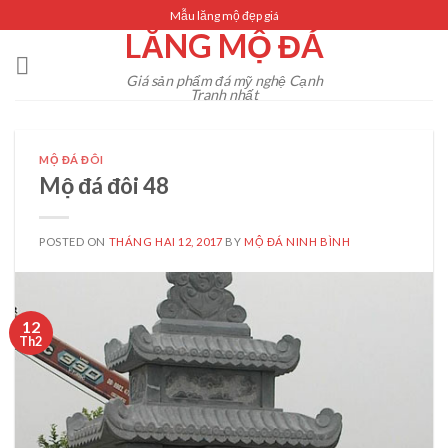
Skip
Mẫu lăng mộ đẹp giá
LĂNG MỘ ĐÁ
to
content
Giá sản phẩm đá mỹ nghệ Cạnh
Tranh nhất
MỘ ĐÁ ĐÔI
Mộ đá đôi 48
POSTED ON
THÁNG HAI 12, 2017
BY
MỘ ĐÁ NINH BÌNH
12
Th2