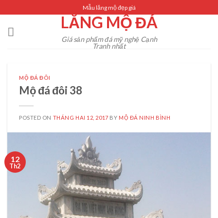
Skip
Mẫu lăng mộ đẹp giá
LĂNG MỘ ĐÁ
to
content
Giá sản phẩm đá mỹ nghệ Cạnh
Tranh nhất
MỘ ĐÁ ĐÔI
Mộ đá đôi 38
POSTED ON
THÁNG HAI 12, 2017
BY
MỘ ĐÁ NINH BÌNH
12
Th2