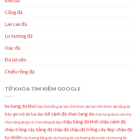
Đèn đá
Cổng đá
Lan can đá
Lư hương đá
Hạc đá
Đá lát nền
Chiếu rồng đá
TỪ KHÓA TÌM KIẾM GOOGLE
be bang da khoi
bàn thờ bằng đá
bàn thờ thiên địa
bàn thờ thiên địa bằng đá
bể cảnh đá
chan tang da
báo giá mộ đá hai đao
chan tang da ke cot nha
chậu bằng đá khối
chậu cảnh đá
chân tảng đá giá rẻ
chân tảng đá đẹp
chậu trồng cây bằng đá
chậu đá
chậu đá trồng cây đẹp;
chậu đá
tự nhiên
cây hương bằng đá
cây hương đá
cây hương đá có mái
cây hương đá