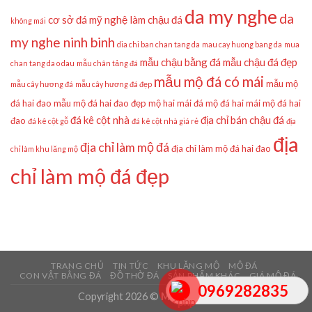
da my nghe
da
cơ sở đá mỹ nghệ làm chậu đá
không mái
my nghe ninh binh
dia chi ban chan tang da
mau cay huong bang da
mua
mẫu chậu bằng đá
mẫu chậu đá đẹp
chan tang da o dau
mẫu chân tảng đá
mẫu mộ đá có mái
mẫu mộ
mẫu cây hương đá
mẫu cây hương đá đẹp
đá hai đao
mẫu mộ đá hai đao đẹp
mộ hai mái đá
mộ đá hai mái
mộ đá hai
đá kê cột nhà
địa chỉ bán chậu đá
đao
đá kê cột gỗ
đá kê cột nhà giá rẻ
địa
địa
địa chỉ làm mộ đá
địa chỉ làm mộ đá hai đao
chỉ làm khu lăng mộ
chỉ làm mộ đá đẹp
TRANG CHỦ
TIN TỨC
KHU LĂNG MỘ
MỘ ĐÁ
CON VẬT BẰNG ĐÁ
ĐỒ THỜ ĐÁ
SẢN PHẨM KHÁC
GIÁ MỘ ĐÁ
0969282835
Copyright 2026 ©
Mẫu Mộ Đá Đẹp