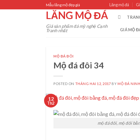
Skip
Lăng mộ đá
Gi
Mẫu lăng mộ đẹp giá
to
LĂNG MỘ ĐÁ
TRAN
content
Giá sản phẩm đá mỹ nghệ Cạnh
GIÁ MỘ Đ
Tranh nhất
MỘ ĐÁ ĐÔI
Mộ đá đôi 34
POSTED ON
THÁNG HAI 12, 2017
BY
MỘ ĐÁ NINH
12
Th2
mộ đá đôi, mộ đôi bằn