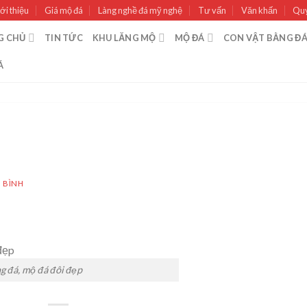
ới thiệu
Giá mộ đá
Làng nghề đá mỹ nghệ
Tư vấn
Văn khấn
Quy
G CHỦ
TIN TỨC
KHU LĂNG MỘ
MỘ ĐÁ
CON VẬT BẰNG Đ
Á
 BÌNH
g đá, mộ đá đôi đẹp