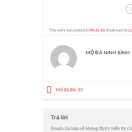
This entry was posted in
Mộ đá đôi
. Bookmark the
MỘ ĐÁ NINH BÌNH
Mộ đá đôi 33
Trả lời
Email của bạn sẽ không được hiển thị cô