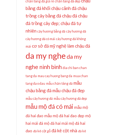
chậu
chân tảng đá giá rẻ
chân tảng đá đẹp
bằng đá khối
chậu cảnh đá
chậu
trồng cây bằng đá
chậu đá
chậu
đá trồng cây đẹp;
chậu đá tự
nhiên
cây hương bằng đá
cây hương đá
cây hương đá có mái
cây hương đá không
cơ sở đá mỹ nghệ làm chậu đá
mái
da my nghe
da my
nghe ninh binh
dia chi ban chan
tang da
mau cay huong bang da
mua chan
mẫu
tang da o dau
mẫu chân tảng đá
chậu bằng đá
mẫu chậu đá đẹp
mẫu cây hương đá
mẫu cây hương đá đẹp
mẫu mộ đá có mái
mẫu mộ
đá hai đao
mẫu mộ đá hai đao đẹp
mộ
hai mái đá
mộ đá hai mái
mộ đá hai
đá kê cột nhà
đao
đá kê cột gỗ
đá kê