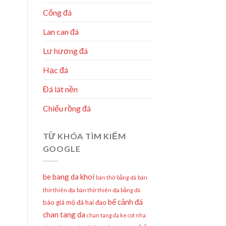
Cổng đá
Lan can đá
Lư hương đá
Hạc đá
Đá lát nền
Chiếu rồng đá
TỪ KHÓA TÌM KIẾM
GOOGLE
be bang da khoi
bàn thờ bằng đá
bàn
thờ thiên địa
bàn thờ thiên địa bằng đá
bể cảnh đá
báo giá mộ đá hai đao
chan tang da
chan tang da ke cot nha