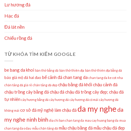
Lư hương đá
Hạc đá
Đá lát nền
Chiếu rồng đá
TỪ KHÓA TÌM KIẾM GOOGLE
be bang da khoi
bàn thờ bằng đá
bàn thờ thiên địa
bàn thờ thiên địa bằng đá
bể cảnh đá
chan tang da
báo giá mộ đá hai đao
chan tang da ke cot nha
chậu bằng đá khối
chậu cảnh đá
chân tảng đá giá rẻ
chân tảng đá đẹp
chậu trồng cây bằng đá
chậu đá
chậu đá trồng cây đẹp;
chậu đá
tự nhiên
cây hương bằng đá
cây hương đá
cây hương đá có mái
cây hương đá
da my nghe
da
cơ sở đá mỹ nghệ làm chậu đá
không mái
my nghe ninh binh
dia chi ban chan tang da
mau cay huong bang da
mua
mẫu chậu bằng đá
mẫu chậu đá đẹp
chan tang da o dau
mẫu chân tảng đá