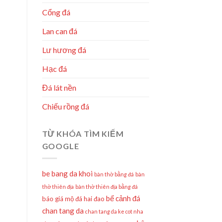
Cổng đá
Lan can đá
Lư hương đá
Hạc đá
Đá lát nền
Chiếu rồng đá
TỪ KHÓA TÌM KIẾM
GOOGLE
be bang da khoi
bàn thờ bằng đá
bàn
thờ thiên địa
bàn thờ thiên địa bằng đá
bể cảnh đá
báo giá mộ đá hai đao
chan tang da
chan tang da ke cot nha