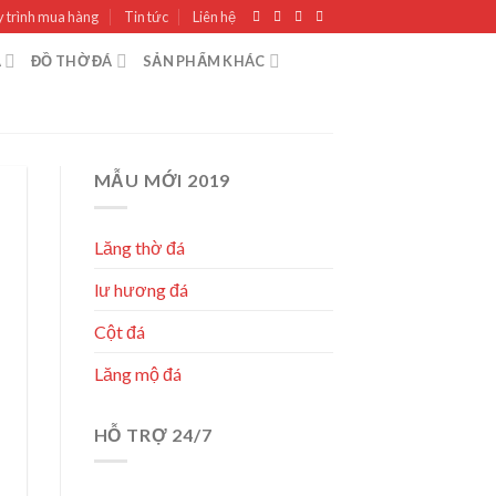
 trình mua hàng
Tin tức
Liên hệ
Á
ĐỒ THỜ ĐÁ
SẢN PHẨM KHÁC
MẪU MỚI 2019
Lăng thờ đá
lư hương đá
Cột đá
Lăng mộ đá
HỖ TRỢ 24/7