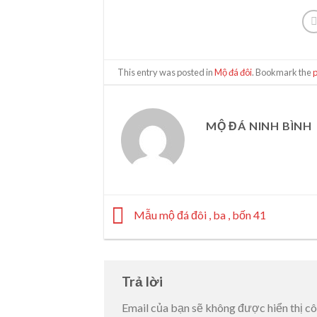
This entry was posted in
Mộ đá đôi
. Bookmark the
MỘ ĐÁ NINH BÌNH
Mẫu mộ đá đôi , ba , bốn 41
Trả lời
Email của bạn sẽ không được hiển thị cô