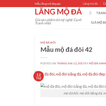
Skip
Lăng mộ đá
Gi
Mẫu lăng mộ đẹp giá
to
LĂNG MỘ ĐÁ
TRAN
content
Giá sản phẩm đá mỹ nghệ Cạnh
GIÁ MỘ Đ
Tranh nhất
MỘ ĐÁ ĐÔI
Mẫu mộ đá đôi 42
POSTED ON
THÁNG HAI 12, 2017
BY
MỘ ĐÁ NINH
12
Th2
mộ đá đôi, mộ đôi bằng đá, m