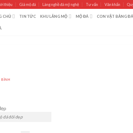
ới thiệu
Giá mộ đá
Làng nghề đá mỹ nghệ
Tư vấn
Văn khấn
Quy
G CHỦ
TIN TỨC
KHU LĂNG MỘ
MỘ ĐÁ
CON VẬT BẰNG Đ
Á
 BÌNH
ộ đá đôi đẹp