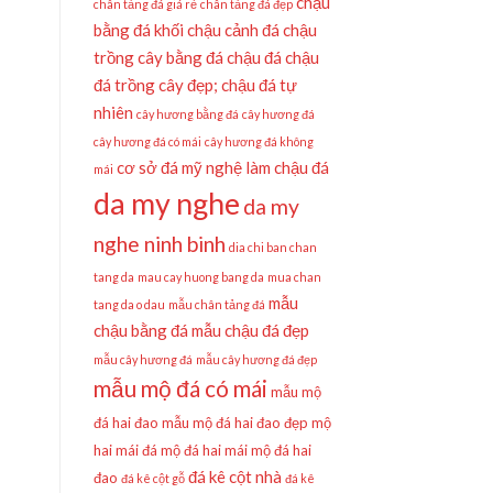
chậu
chân tảng đá giá rẻ
chân tảng đá đẹp
bằng đá khối
chậu cảnh đá
chậu
trồng cây bằng đá
chậu đá
chậu
đá trồng cây đẹp;
chậu đá tự
nhiên
cây hương bằng đá
cây hương đá
cây hương đá có mái
cây hương đá không
cơ sở đá mỹ nghệ làm chậu đá
mái
da my nghe
da my
nghe ninh binh
dia chi ban chan
tang da
mau cay huong bang da
mua chan
mẫu
tang da o dau
mẫu chân tảng đá
chậu bằng đá
mẫu chậu đá đẹp
mẫu cây hương đá
mẫu cây hương đá đẹp
mẫu mộ đá có mái
mẫu mộ
đá hai đao
mẫu mộ đá hai đao đẹp
mộ
hai mái đá
mộ đá hai mái
mộ đá hai
đá kê cột nhà
đao
đá kê cột gỗ
đá kê