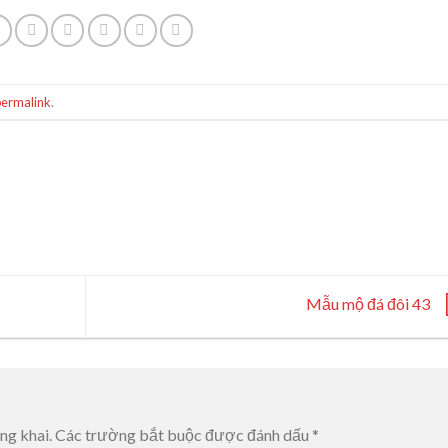
permalink
.
Mẫu mộ đá đôi 43
ng khai.
Các trường bắt buộc được đánh dấu
*