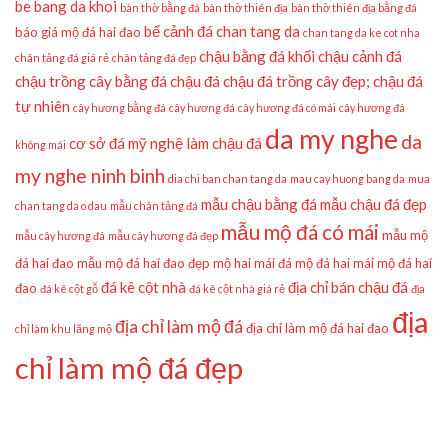
be bang da khoi
bàn thờ bằng đá
bàn thờ thiên địa
bàn thờ thiên địa bằng đá
bể cảnh đá
chan tang da
báo giá mộ đá hai đao
chan tang da ke cot nha
chậu bằng đá khối
chậu cảnh đá
chân tảng đá giá rẻ
chân tảng đá đẹp
chậu trồng cây bằng đá
chậu đá
chậu đá trồng cây đẹp;
chậu đá
tự nhiên
cây hương bằng đá
cây hương đá
cây hương đá có mái
cây hương đá
da my nghe
da
cơ sở đá mỹ nghệ làm chậu đá
không mái
my nghe ninh binh
dia chi ban chan tang da
mau cay huong bang da
mua
mẫu chậu bằng đá
mẫu chậu đá đẹp
chan tang da o dau
mẫu chân tảng đá
mẫu mộ đá có mái
mẫu mộ
mẫu cây hương đá
mẫu cây hương đá đẹp
đá hai đao
mẫu mộ đá hai đao đẹp
mộ hai mái đá
mộ đá hai mái
mộ đá hai
đá kê cột nhà
địa chỉ bán chậu đá
đao
đá kê cột gỗ
đá kê cột nhà giá rẻ
địa
địa
địa chỉ làm mộ đá
địa chỉ làm mộ đá hai đao
chỉ làm khu lăng mộ
chỉ làm mộ đá đẹp