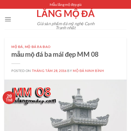
Skip
Mẫu lăng mộ đẹp giá
LĂNG MỘ ĐÁ
to
content
Giá sản phẩm đá mỹ nghệ Cạnh
Tranh nhất
MỘ ĐÁ
,
MỘ ĐÁ BA ĐAO
mẫu mộ đá ba mái đẹp MM 08
POSTED ON
THÁNG TÁM 28, 2016
BY
MỘ ĐÁ NINH BÌNH
28
Th8