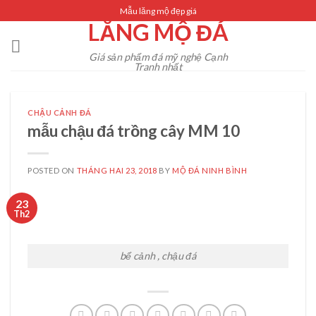
Skip
Mẫu lăng mộ đẹp giá
LĂNG MỘ ĐÁ
to
content
Giá sản phẩm đá mỹ nghệ Cạnh
Tranh nhất
CHẬU CẢNH ĐÁ
mẫu chậu đá trồng cây MM 10
POSTED ON
THÁNG HAI 23, 2018
BY
MỘ ĐÁ NINH BÌNH
23
Th2
bể cảnh , chậu đá