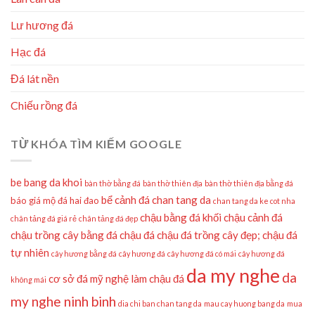
Lư hương đá
Hạc đá
Đá lát nền
Chiếu rồng đá
TỪ KHÓA TÌM KIẾM GOOGLE
be bang da khoi
bàn thờ bằng đá
bàn thờ thiên địa
bàn thờ thiên địa bằng đá
bể cảnh đá
chan tang da
báo giá mộ đá hai đao
chan tang da ke cot nha
chậu bằng đá khối
chậu cảnh đá
chân tảng đá giá rẻ
chân tảng đá đẹp
chậu trồng cây bằng đá
chậu đá
chậu đá trồng cây đẹp;
chậu đá
tự nhiên
cây hương bằng đá
cây hương đá
cây hương đá có mái
cây hương đá
da my nghe
da
cơ sở đá mỹ nghệ làm chậu đá
không mái
my nghe ninh binh
dia chi ban chan tang da
mau cay huong bang da
mua