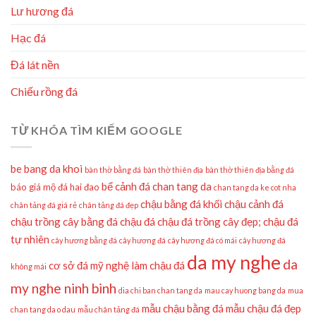
Lư hương đá
Hạc đá
Đá lát nền
Chiếu rồng đá
TỪ KHÓA TÌM KIẾM GOOGLE
be bang da khoi
bàn thờ bằng đá
bàn thờ thiên địa
bàn thờ thiên địa bằng đá
bể cảnh đá
chan tang da
báo giá mộ đá hai đao
chan tang da ke cot nha
chậu bằng đá khối
chậu cảnh đá
chân tảng đá giá rẻ
chân tảng đá đẹp
chậu trồng cây bằng đá
chậu đá
chậu đá trồng cây đẹp;
chậu đá
tự nhiên
cây hương bằng đá
cây hương đá
cây hương đá có mái
cây hương đá
da my nghe
da
cơ sở đá mỹ nghệ làm chậu đá
không mái
my nghe ninh binh
dia chi ban chan tang da
mau cay huong bang da
mua
mẫu chậu bằng đá
mẫu chậu đá đẹp
chan tang da o dau
mẫu chân tảng đá