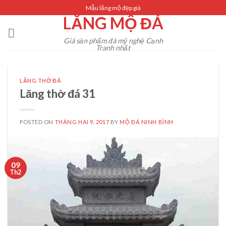
Skip
Mẫu lăng mộ đẹp giá
LĂNG MỘ ĐÁ
to
content
Giá sản phẩm đá mỹ nghệ Cạnh
Tranh nhất
LĂNG THỜ ĐÁ
Lăng thờ đá 31
POSTED ON
THÁNG HAI 9, 2017
BY
MỘ ĐÁ NINH BÌNH
09
Th2