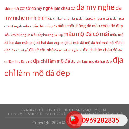
da my nghe
da
cơ sở đá mỹ nghệ làm chậu đá
không mái
my nghe ninh binh
dia chi ban chan tang da
mau cay huong bang da
mua
mẫu chậu bằng đá
mẫu chậu đá đẹp
chan tang da o dau
mẫu chân tảng đá
mẫu mộ đá có mái
mẫu mộ
mẫu cây hương đá
mẫu cây hương đá đẹp
đá hai đao
mẫu mộ đá hai đao đẹp
mộ hai mái đá
mộ đá hai mái
mộ đá hai
đá kê cột nhà
địa chỉ bán chậu đá
đao
đá kê cột gỗ
đá kê cột nhà giá rẻ
địa
địa
địa chỉ làm mộ đá
địa chỉ làm mộ đá hai đao
chỉ làm khu lăng mộ
chỉ làm mộ đá đẹp
TRANG CHỦ
TIN TỨC
KHU LĂNG MỘ
MỘ ĐÁ
CON VẬT BẰNG ĐÁ
ĐỒ THỜ ĐÁ
SẢN PHẨM KHÁC
GIÁ MỘ ĐÁ
0969282835
Copyright 2026 ©
Mẫu Mộ Đá Đẹp