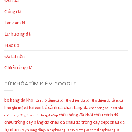
Đèn đá
Cổng đá
Lan can đá
Lư hương đá
Hạc đá
Đá lát nền
Chiếu rồng đá
TỪ KHÓA TÌM KIẾM GOOGLE
be bang da khoi
bàn thờ bằng đá
bàn thờ thiên địa
bàn thờ thiên địa bằng đá
bể cảnh đá
chan tang da
báo giá mộ đá hai đao
chan tang da ke cot nha
chậu bằng đá khối
chậu cảnh đá
chân tảng đá giá rẻ
chân tảng đá đẹp
chậu trồng cây bằng đá
chậu đá
chậu đá trồng cây đẹp;
chậu đá
tự nhiên
cây hương bằng đá
cây hương đá
cây hương đá có mái
cây hương đá