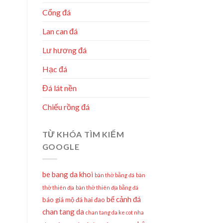
Cổng đá
Lan can đá
Lư hương đá
Hạc đá
Đá lát nền
Chiếu rồng đá
TỪ KHÓA TÌM KIẾM
GOOGLE
be bang da khoi
bàn thờ bằng đá
bàn
thờ thiên địa
bàn thờ thiên địa bằng đá
bể cảnh đá
báo giá mộ đá hai đao
chan tang da
chan tang da ke cot nha