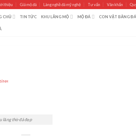
ới thiệu
Giá mộ đá
Làng nghề đá mỹ nghệ
Tư vấn
Văn khấn
Quy
G CHỦ
TIN TỨC
KHU LĂNG MỘ
MỘ ĐÁ
CON VẬT BẰNG Đ
Á
BÌNH
u lăng thờ đá đẹp