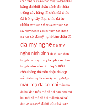
chậu
chân tảng đá giá rẻ
chân tảng đá đẹp
bằng đá khối
chậu cảnh đá
chậu
trồng cây bằng đá
chậu đá
chậu
đá trồng cây đẹp;
chậu đá tự
nhiên
cây hương bằng đá
cây hương đá
cây hương đá có mái
cây hương đá không
cơ sở đá mỹ nghệ làm chậu đá
mái
da my nghe
da my
nghe ninh binh
dia chi ban chan
tang da
mau cay huong bang da
mua chan
mẫu
tang da o dau
mẫu chân tảng đá
chậu bằng đá
mẫu chậu đá đẹp
mẫu cây hương đá
mẫu cây hương đá đẹp
mẫu mộ đá có mái
mẫu mộ
đá hai đao
mẫu mộ đá hai đao đẹp
mộ
hai mái đá
mộ đá hai mái
mộ đá hai
đá kê cột nhà
đao
đá kê cột gỗ
đá kê