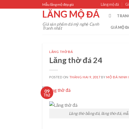
Skip
Lăng mộ đá
Gi
Mẫu lăng mộ đẹp giá
to
LĂNG MỘ ĐÁ
TRAN
content
Giá sản phẩm đá mỹ nghệ Cạnh
GIÁ MỘ Đ
Tranh nhất
LĂNG THỜ ĐÁ
Lăng thờ đá 24
POSTED ON
THÁNG HAI 9, 2017
BY
MỘ ĐÁ NINH 
09
Th2
Lăng thờ bằng đá, lăng thờ đá, mẫ