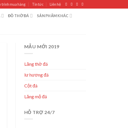
 trình mua hàng
Tin tức
Liên hệ
Á
ĐỒ THỜ ĐÁ
SẢN PHẨM KHÁC
MẪU MỚI 2019
Lăng thờ đá
lư hương đá
Cột đá
Lăng mộ đá
HỖ TRỢ 24/7