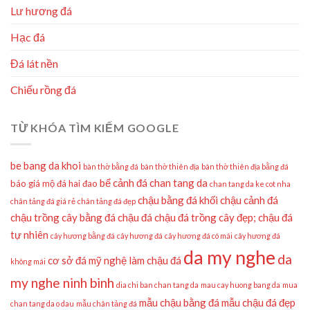
Lư hương đá
Hạc đá
Đá lát nền
Chiếu rồng đá
TỪ KHÓA TÌM KIẾM GOOGLE
be bang da khoi
bàn thờ bằng đá
bàn thờ thiên địa
bàn thờ thiên địa bằng đá
bể cảnh đá
chan tang da
báo giá mộ đá hai đao
chan tang da ke cot nha
chậu bằng đá khối
chậu cảnh đá
chân tảng đá giá rẻ
chân tảng đá đẹp
chậu trồng cây bằng đá
chậu đá
chậu đá trồng cây đẹp;
chậu đá
tự nhiên
cây hương bằng đá
cây hương đá
cây hương đá có mái
cây hương đá
da my nghe
da
cơ sở đá mỹ nghệ làm chậu đá
không mái
my nghe ninh binh
dia chi ban chan tang da
mau cay huong bang da
mua
mẫu chậu bằng đá
mẫu chậu đá đẹp
chan tang da o dau
mẫu chân tảng đá