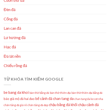
Cuốn thư đá
Đèn đá
Cổng đá
Lan can đá
Lư hương đá
Hạc đá
Đá lát nền
Chiếu rồng đá
TỪ KHÓA TÌM KIẾM GOOGLE
be bang da khoi
bàn thờ bằng đá
bàn thờ thiên địa
bàn thờ thiên địa bằng đá
bể cảnh đá
chan tang da
báo giá mộ đá hai đao
chan tang da ke cot nha
chậu bằng đá khối
chậu cảnh đá
chân tảng đá giá rẻ
chân tảng đá đẹp