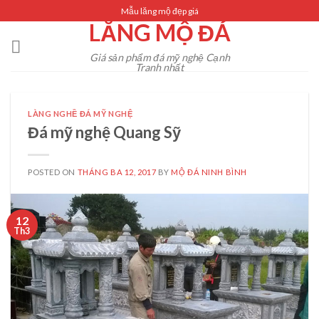
Skip
Mẫu lăng mộ đẹp giá
LĂNG MỘ ĐÁ
to
content
Giá sản phẩm đá mỹ nghệ Cạnh
Tranh nhất
LÀNG NGHỀ ĐÁ MỸ NGHỆ
Đá mỹ nghệ Quang Sỹ
POSTED ON
THÁNG BA 12, 2017
BY
MỘ ĐÁ NINH BÌNH
12
Th3