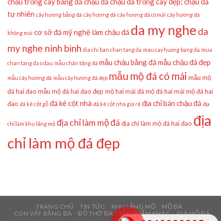
chậu trồng cây bằng đá
chậu đá
chậu đá trồng cây đẹp;
chậu đá
tự nhiên
cây hương bằng đá
cây hương đá
cây hương đá có mái
cây hương đá
da my nghe
da
cơ sở đá mỹ nghệ làm chậu đá
không mái
my nghe ninh binh
dia chi ban chan tang da
mau cay huong bang da
mua
mẫu chậu bằng đá
mẫu chậu đá đẹp
chan tang da o dau
mẫu chân tảng đá
mẫu mộ đá có mái
mẫu mộ
mẫu cây hương đá
mẫu cây hương đá đẹp
đá hai đao
mẫu mộ đá hai đao đẹp
mộ hai mái đá
mộ đá hai mái
mộ đá hai
đá kê cột nhà
địa chỉ bán chậu đá
đao
đá kê cột gỗ
đá kê cột nhà giá rẻ
địa
địa
địa chỉ làm mộ đá
địa chỉ làm mộ đá hai đao
chỉ làm khu lăng mộ
chỉ làm mộ đá đẹp
TRANG CHỦ
TIN TỨC
KHU LĂNG MỘ
MỘ ĐÁ
CON VẬT BẰNG ĐÁ
ĐỒ THỜ ĐÁ
SẢN PHẨM KHÁC
GIÁ MỘ ĐÁ