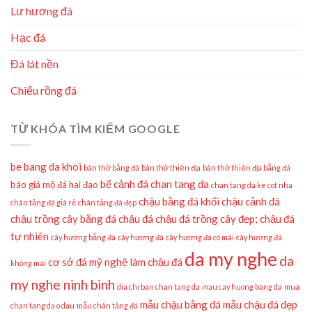
Lư hương đá
Hạc đá
Đá lát nền
Chiếu rồng đá
TỪ KHÓA TÌM KIẾM GOOGLE
be bang da khoi
bàn thờ bằng đá
bàn thờ thiên địa
bàn thờ thiên địa bằng đá
bể cảnh đá
chan tang da
báo giá mộ đá hai đao
chan tang da ke cot nha
chậu bằng đá khối
chậu cảnh đá
chân tảng đá giá rẻ
chân tảng đá đẹp
chậu trồng cây bằng đá
chậu đá
chậu đá trồng cây đẹp;
chậu đá
tự nhiên
cây hương bằng đá
cây hương đá
cây hương đá có mái
cây hương đá
da my nghe
da
cơ sở đá mỹ nghệ làm chậu đá
không mái
my nghe ninh binh
dia chi ban chan tang da
mau cay huong bang da
mua
mẫu chậu bằng đá
mẫu chậu đá đẹp
chan tang da o dau
mẫu chân tảng đá