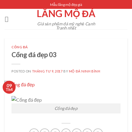
Skip
Mẫu lăng mộ đẹp giá
LĂNG MỘ ĐÁ
to
content
Giá sản phẩm đá mỹ nghệ Cạnh
Tranh nhất
CỔNG ĐÁ
Cổng đá đẹp 03
POSTED ON
THÁNG TƯ 9, 2017
BY
MỘ ĐÁ NINH BÌNH
09
Th4
Cổng đá đẹp