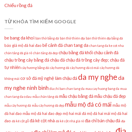
Chiếu rồng đá
TỪ KHÓA TÌM KIẾM GOOGLE
be bang da khoi
bàn thờ bằng đá
bàn thờ thiên địa
bàn thờ thiên địa bằng đá
bể cảnh đá
chan tang da
báo giá mộ đá hai đao
chan tang da ke cot nha
chậu bằng đá khối
chậu cảnh đá
chân tảng đá giá rẻ
chân tảng đá đẹp
chậu trồng cây bằng đá
chậu đá
chậu đá trồng cây đẹp;
chậu đá
tự nhiên
cây hương bằng đá
cây hương đá
cây hương đá có mái
cây hương đá
da my nghe
da
cơ sở đá mỹ nghệ làm chậu đá
không mái
my nghe ninh binh
dia chi ban chan tang da
mau cay huong bang da
mua
mẫu chậu bằng đá
mẫu chậu đá đẹp
chan tang da o dau
mẫu chân tảng đá
mẫu mộ đá có mái
mẫu mộ
mẫu cây hương đá
mẫu cây hương đá đẹp
đá hai đao
mẫu mộ đá hai đao đẹp
mộ hai mái đá
mộ đá hai mái
mộ đá hai
đá kê cột nhà
địa chỉ bán chậu đá
đao
đá kê cột gỗ
đá kê cột nhà giá rẻ
địa
địa