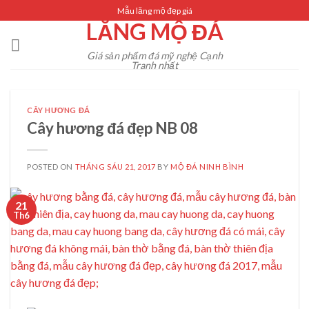
Skip
Mẫu lăng mộ đẹp giá
LĂNG MỘ ĐÁ
to
content
Giá sản phẩm đá mỹ nghệ Cạnh
Tranh nhất
CÂY HƯƠNG ĐÁ
Cây hương đá đẹp NB 08
POSTED ON
THÁNG SÁU 21, 2017
BY
MỘ ĐÁ NINH BÌNH
21
Th6